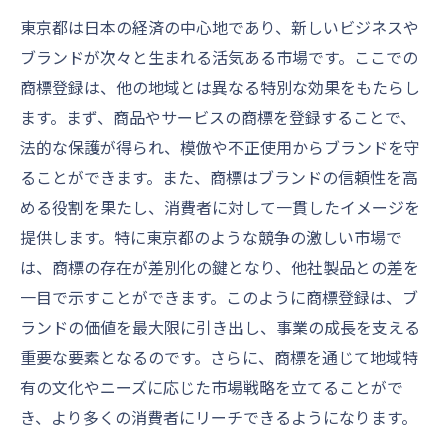
東京都は日本の経済の中心地であり、新しいビジネスや
する
ブランドが次々と生まれる活気ある市場です。ここでの
東京都でのブランド保護のための商標利用
商標登録は、他の地域とは異なる特別な効果をもたらし
法
ます。まず、商品やサービスの商標を登録することで、
東京都での商標登録の流れ具体的な手順と注意
法的な保護が得られ、模倣や不正使用からブランドを守
事項を解説
ることができます。また、商標はブランドの信頼性を高
東京都での商標登録プロセスを詳細解説
める役割を果たし、消費者に対して一貫したイメージを
商標登録の具体的なステップと流れ
提供します。特に東京都のような競争の激しい市場で
東京都の商標申請で注意すべき事項
は、商標の存在が差別化の鍵となり、他社製品との差を
成功するための商標登録実践ガイド
一目で示すことができます。このように商標登録は、ブ
商標登録の流れを東京都の視点から考える
ランドの価値を最大限に引き出し、事業の成長を支える
重要な要素となるのです。さらに、商標を通じて地域特
東京都での商標登録において忘れてはなら
有の文化やニーズに応じた市場戦略を立てることがで
ないこと
き、より多くの消費者にリーチできるようになります。
商標の重要性東京都での登録がもたらす将来的