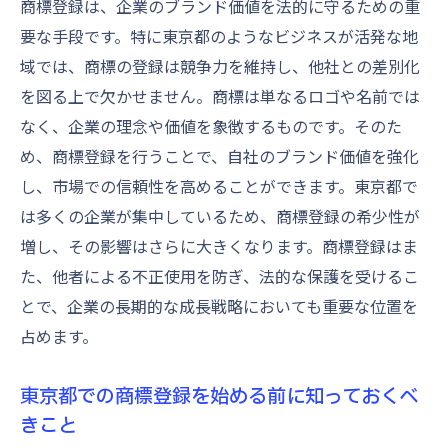
商標登録は、企業のブランド価値を法的に守るための重
約東京都での効率的な方法
要な手段です。特に東京都のようなビジネスが活発な地
東京都で時間とコストを節約する商標登録
域では、商標の登録は競争力を維持し、他社との差別化
プロセス
を図る上で欠かせません。商標は単なるロゴや名前では
効率的な商標登録のステップとは
なく、企業の理念や価値を象徴するものです。そのた
コスト削減のための商標登録戦略
め、商標登録を行うことで、自社のブランド価値を強化
東京都で商標登録を効率化するためのテク
し、市場での信頼性を高めることができます。東京都で
ニック
は多くの企業が集中しているため、商標登録の希少性が
商標登録の時間管理の重要性
増し、その影響はさらに大きくなります。商標登録はま
東京都のビジネスに適した商標戦略の選び
た、他者による不正使用を防ぎ、法的な保護を受けるこ
方
とで、企業の長期的な成長戦略においても重要な位置を
占めます。
東京都での商標登録で避けるべき落とし穴成功
するための重要ポイント
東京都での商標登録を始める前に知っておくべ
商標登録の失敗を防ぐためのチェックリス
きこと
ト