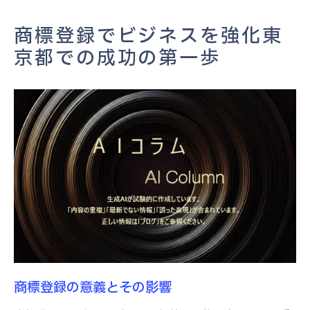
成功のための商標戦略東京都での事例
商標登録でビジネスを強化東
商標登録で差がつく東京都のマーケット
京都での成功の第一歩
東京都で商標を取得するための第一歩
東京都での商標登録の基礎知識申請から審査ま
での重要ステップ
商標登録の基本的な流れを理解する
東京都での商標申請に必要な書類とは
商標審査のプロセスを詳細解説
商標登録における東京都の特有なステップ
審査をスムーズに通過するための秘訣
商標登録の基礎知識を東京都での実例から
学ぶ
商標登録の意義とその影響
商標登録のプロセスを理解し時間とコストを節