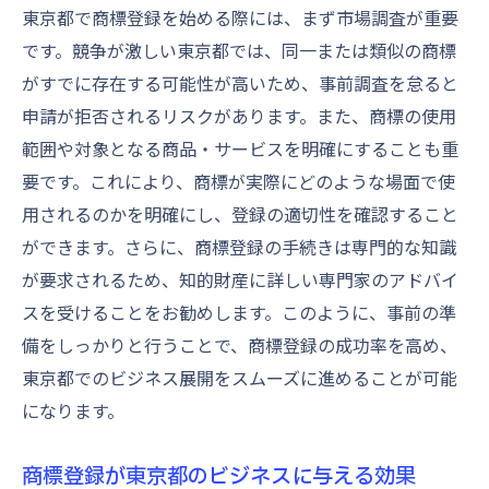
東京都で商標登録を始める際には、まず市場調査が重要
東京都でよくある商標登録ミスとその回避
です。競争が激しい東京都では、同一または類似の商標
策
がすでに存在する可能性が高いため、事前調査を怠ると
成功する商標登録のための注意点
申請が拒否されるリスクがあります。また、商標の使用
落とし穴を避けるための商標戦略
範囲や対象となる商品・サービスを明確にすることも重
商標登録で失敗しないための重要ポイント
要です。これにより、商標が実際にどのような場面で使
東京都での商標登録におけるリスク管理
用されるのかを明確にし、登録の適切性を確認すること
商標登録がビジネスに与える影響東京都でブラ
ができます。さらに、商標登録の手続きは専門的な知識
ンドを守る方法
が要求されるため、知的財産に詳しい専門家のアドバイ
商標登録でブランドを守る重要性
スを受けることをお勧めします。このように、事前の準
東京都での商標登録がもたらすビジネス上
備をしっかりと行うことで、商標登録の成功率を高め、
の利点
東京都でのビジネス展開をスムーズに進めることが可能
になります。
ブランド価値を高めるための商標戦略
東京都の競争環境で商標が果たす役割
商標登録が東京都のビジネスに与える効果
商標登録がビジネスに与える影響を最大化