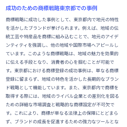
なメリット
成功のための商標戦略東京都での事例
商標登録の未来を見据えたビジネス戦略
商標戦略に成功した事例として、東京都内で地元の特性
東京都での商標がもたらす長期的な利益
を活かしたブランドが挙げられます。例えば、地域の伝
商標登録の未来における重要性
統工芸や特産品を商標に組み込むことで、地元のアイデ
東京都での商標が企業成長に与える影響
ンティティを強調し、他の地域や国際市場へアピールし
商標の長期的な価値を東京都で最大化する
ています。このような商標戦略は、地域の魅力を効果的
商標登録が未来のビジネスにもたらす可能
に伝える手段となり、消費者の心を掴むことが可能で
性
す。東京都における商標登録の成功事例は、単なる商標
東京都で商標を取得する理由ビジネスの競争力
登録に留まらず、地域の特色を活かした長期的なブラン
を高める秘訣
ド戦略として機能しています。また、東京都内で商標を
取得する際には、地域のライバル企業との差別化を図る
商標登録による競争優位性の獲得
ための詳細な市場調査と戦略的な商標設定が不可欠で
東京都での商標が競争力を高める理由
す。これにより、商標が単なる法律上の保障にとどまら
ビジネスの差別化に商標が果たす役割
ず、ブランドの成長を促進するための強力なツールとな
東京都内で商標を取得するメリット