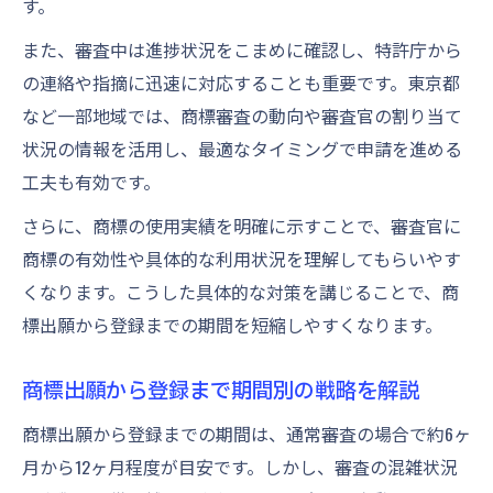
す。
析
また、審査中は進捗状況をこまめに確認し、特許庁から
通常審査と早期審査の違いを徹底分析
の連絡や指摘に迅速に対応することも重要です。東京都
商標の通常審査と早期審査の具体的な差異
など一部地域では、商標審査の動向や審査官の割り当て
を解説
状況の情報を活用し、最適なタイミングで申請を進める
商標審査の請求方法別メリットとデメリッ
工夫も有効です。
ト
さらに、商標の使用実績を明確に示すことで、審査官に
商標早期審査を活用する際の注意点まとめ
商標の有効性や具体的な利用状況を理解してもらいやす
商標審査状況の確認で審査選択を最適化す
くなります。こうした具体的な対策を講じることで、商
る方法
標出願から登録までの期間を短縮しやすくなります。
商標審査期間短縮に早期審査が有効な理由
とは
商標出願から登録まで期間別の戦略を解説
商標登録の流れと審査待ちの注意点
商標出願から登録までの期間は、通常審査の場合で約6ヶ
商標出願から登録までの流れを分かりやす
月から12ヶ月程度が目安です。しかし、審査の混雑状況