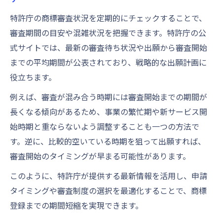
特許庁発表の商標審査情報で戦略立案を強
特許庁の商標審査状況を定期的にチェックすることで、
化
審査期間の目安や混雑状況を把握できます。特許庁の公
商標審査請求タイミングの最適化と注意点
式サイトでは、最新の審査待ち状況や出願から審査開始
スムーズな権利取得に向けた商標審査対策
までの平均期間が公表されており、戦略的な出願計画に
商標審査対策でスムーズな権利取得を実現
役立ちます。
する方法
例えば、審査が混み合う時期には審査開始までの期間が
商標登録までの期間短縮に役立つ注意点ま
長くなる傾向があるため、事業の繁忙期や新サービス開
とめ
始時期と重ならないよう調整することも一つの方法で
商標審査待ちを防ぐための事前準備と対応
す。逆に、比較的空いている時期を狙って出願すれば、
策
審査開始のタイミングが早まる可能性があります。
商標審査状況を見極めた計画的な出願戦略
このように、特許庁が提供する最新情報を活用し、申請
商標登録早期審査の有効活用と申請方法
タイミングや審査制度の選択を最適化することで、商標
登録までの期間短縮を実現できます。