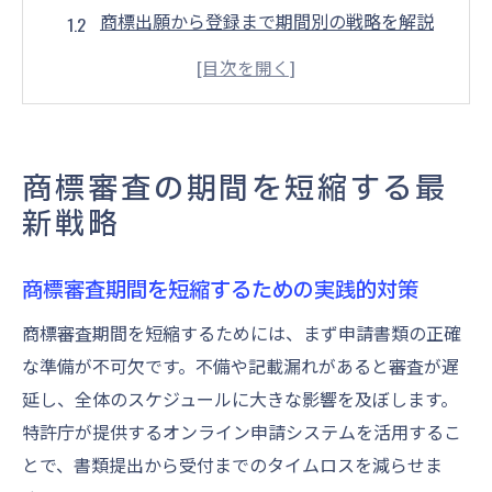
商標出願から登録まで期間別の戦略を解説
特許庁の商標審査状況を活用した最新アプ
ローチ
商標審査待ちを減らす申請書類準備のコツ
商標早期審査制度の効果的な活用方法を紹
商標審査の期間を短縮する最
介
新戦略
登録までの平均期間と早期取得の秘訣
商標登録までの平均期間を徹底比較しよう
商標審査期間を短縮するための実践的対策
商標登録を早期に取得する実践的な秘訣と
商標審査期間を短縮するためには、まず申請書類の正確
は
な準備が不可欠です。不備や記載漏れがあると審査が遅
商標審査の進捗状況を確認するメリットを
延し、全体のスケジュールに大きな影響を及ぼします。
解説
特許庁が提供するオンライン申請システムを活用するこ
商標審査待ちリスクと早期対応策の重要性
とで、書類提出から受付までのタイムロスを減らせま
特許庁データで見る商標審査期間の現状分