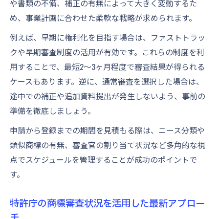
く解説
や書類の不備、補正の有無によって大きく変動するた
商標審査待ち期間中に注意すべきポイント
め、事業計画に合わせた柔軟な戦略が求められます。
商標登録手続きで発生しやすいタイムロス
例えば、早期に権利化を目指す場合は、ファストトラッ
要因
クや早期審査制度の活用が有効です。これらの制度を利
商標審査状況を定期的に確認する重要性と
用することで、最短2〜3ヶ月程度で審査結果が得られる
は
ケースもあります。逆に、通常審査を選択した場合は、
途中での補正や追加資料提出が発生しないよう、事前の
商標審査請求時の書類準備とミス防止策
準備を徹底しましょう。
特許庁の審査状況を活用するコツ
特許庁の商標審査状況をチェックするメリ
申請から登録までの期間を見積もる際は、ニース分類や
ット
類似商標の有無、審査官の割り当て状況など多角的な視
点でスケジュールを管理することが成功のポイントで
商標審査期間の最新データ活用で先を読む
す。
方法
商標審査待ち状況から登録までの期間予測
特許庁の商標審査状況を活用した最新アプロー
術
チ