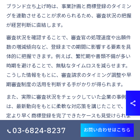
ブランド立ち上げ時は、事業計画と商標登録のタイミン
グを連動させることが求められるため、審査状況の把握
が経営判断に直結します。
審査状況を確認することで、審査官の処理速度や出願件
数の増減傾向など、登録までの期間に影響する要素を具
体的に把握できます。例えば、繁忙期や書類不備が多い
時期を避けることで、無駄なタイムロスを減らせます。
こうした情報をもとに、審査請求のタイミング調整や早
期審査制度の活用を判断する手がかりが得られます。
また、実際に審査状況をチェックしていた企業の事例で
は、最新動向をもとに柔軟な対応策を講じたことで、予
定より早く商標登録を完了できたケースも見受けられま
す。こうした実践例からも、特許庁発表の情報活用が、
03-6824-8237
お問い合わせはこちら
商標の早期取得や事業リスク低減に直結することが分か