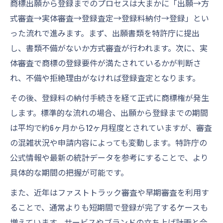
商標出願から登録までのプロセスは大まかに「出願→方
式審査→実体審査→登録査定→登録料納付→登録」とい
った流れで進みます。まず、出願書類を特許庁に提出
し、書類不備がないか方式審査が行われます。次に、実
体審査で商標の登録要件が満たされているかが判断さ
れ、不備や拒絶理由がなければ登録査定となります。
その後、登録料の納付手続きを経て正式に商標権が発生
します。標準的な流れの場合、出願から登録までの期間
は平均で約6ヶ月から12ヶ月程度とされていますが、審査
の混雑状況や申請内容によっても変動します。特許庁の
公式情報や最新の統計データを参考にすることで、より
具体的な期間の把握が可能です。
また、近年はファストトラック審査や早期審査を利用す
ることで、通常よりも短期間で登録が完了するケースも
増えています。サービスやブランドの立ち上げ計画と合