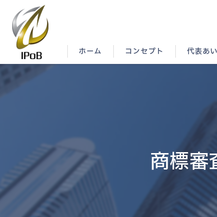
ホーム
コンセプト
代表あ
商標審