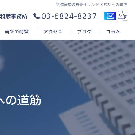
商標審査の最新トレンドと成功への道筋
03-6824-8237
和彦事務所
当社の特徴
アクセス
ブログ
コラム
コンサル
新規開業
申請(出願)
への道筋
登録
相談