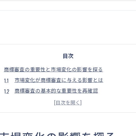
目次
商標審査の重要性と市場変化の影響を探る
市場変化が商標審査に与える影響とは
商標審査の基本的な重要性を再確認
変化する市場での商標の役割
商標審査が企業にとって重要な理由
市場変化に対応する商標戦略の構築
商標審査を成功に導くためのポイント