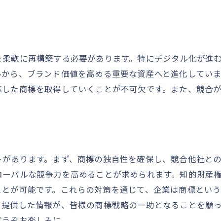
成長戦略に役立つ商標トレンドの把握
商標トレンドを活かした競争優位の創出
商標トレンドと企業成長の関係性
商標審査成功への道筋と注意点
を柔軟に再構築する必要があります。特にデジタル化が進
商標審査を成功に導くステップ
ルから、ブランド価値を高める重要な資産へと進化してい
商標審査で注意すべきポイント
応した商標を取得していくことが不可欠です。また、競合
商標審査成功のための準備と計画
成功する商標審査のための要点
商標審査の成功事例から学ぶ教訓
商標審査で失敗しないための対策
トがあります。まず、商標の独自性を確保し、競合他社と
ローバルな競争力を高めることが求められます。知的財産
デジタル時代における商標の価値と保護
ことが可能です。これらの対策を通じて、企業は商標とい
デジタル時代における商標の重要性
て提供した情報が、皆様の商標戦略の一助となることを願
商標保護を強化するデジタルツール
どうぞお楽しみに。