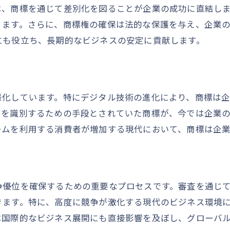
は、商標を通じて差別化を図ることが企業の成功に直結し
オンライン商標申請（出願）を成功に導く方法
ります。さらに、商標権の確保は法的な保護を与え、企業
商標審査における地域特性とその攻略法
にも役立ち、長期的なビジネスの安定に貢献します。
地域特性が商標審査に与える影響
各地域における商標審査の特徴
地域特性を考慮した商標戦略の策定
様化しています。特にデジタル技術の進化により、商標は
商標審査での地域別攻略ポイント
スを識別するための手段とされていた商標が、今では企業
地域特性を活かした商標の選択と登録
ームを利用する消費者が増加する現代において、商標は企
地域ニーズに応じた商標審査アプローチ
最新商標トレンドを活用した企業成長戦略
商標トレンドを取り入れた成長戦略とは
争優位を確保するための重要なプロセスです。審査を通じ
企業成長に直結する商標の活用法
きます。特に、高度に競争が激化する現代のビジネス環境
最新トレンドが商標戦略に与える影響
は国際的なビジネス展開にも直接影響を及ぼし、グローバ