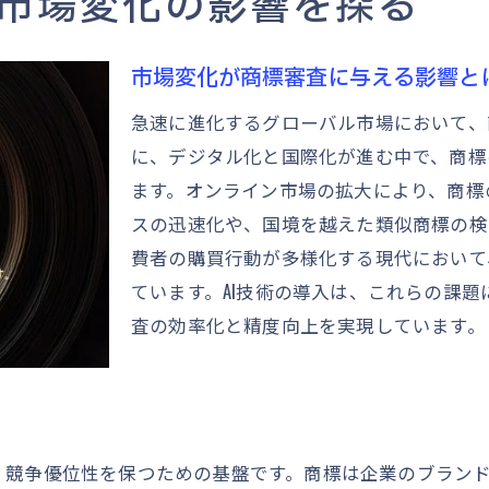
市場変化の影響を探る
AI技術が変える商標審査プロセスの未来
AI技術が商標審査に与える変革
市場変化が商標審査に与える影響と
商標審査におけるAIの活用事例
急速に進化するグローバル市場において、
AI導入による商標審査の効率化
に、デジタル化と国際化が進む中で、商標
未来の商標審査プロセスとは
ます。オンライン市場の拡大により、商標
AIの進化が商標申請に及ぼす影響
スの迅速化や、国境を越えた類似商標の検
AI技術を利用した商標戦略の新潮流
費者の購買行動が多様化する現代において
ています。AI技術の導入は、これらの課
オンラインシステムの普及による商標申請の進化
査の効率化と精度向上を実現しています。
オンライン商標申請のメリットとデメリット
デジタル化が促進する商標申請（出願）の進化
オンラインシステムによる商標申請（出願）の効率
商標申請（出願）プロセスのデジタル化の現状
、競争優位性を保つための基盤です。商標は企業のブラン
オンラインプラットフォームが変える商標申請