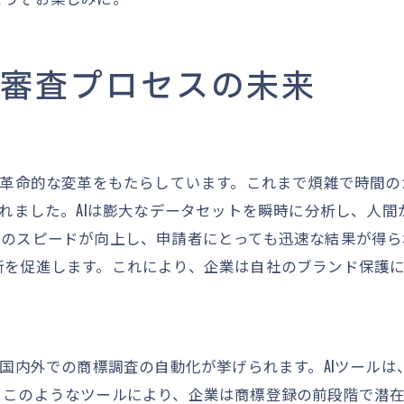
デジタル化が商標価値に与える影響
商標価値を守るためのデジタル戦略
デジタル時代における商標侵害対策
標審査プロセスの未来
商標の価値を高めるためのデジタル施策
未来の商標審査が企業にもたらす可能性
未来の商標審査が企業に与える影響とは
は革命的な変革をもたらしています。これまで煩雑で時間
商標審査の進化が企業に開く新たな可能性
されました。AIは膨大なデータセットを瞬時に分析し、人
未来の商標審査と企業戦略の融合
のスピードが向上し、申請者にとっても迅速な結果が得ら
企業成長を促す未来の商標審査の展望
断を促進します。これにより、企業は自社のブランド保護
商標審査の未来が企業に示す新たな道
未来を見据えた商標審査の準備と戦略
、国内外での商標調査の自動化が挙げられます。AIツール
。このようなツールにより、企業は商標登録の前段階で潜