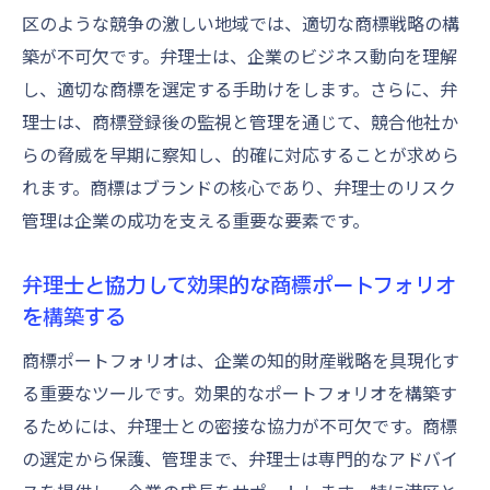
成功率を高めるために知っておくべき弁理
区のような競争の激しい地域では、適切な商標戦略の構
士の選び方
築が不可欠です。弁理士は、企業のビジネス動向を理解
港区での商標登録を有利に進めるための弁理士
し、適切な商標を選定する手助けをします。さらに、弁
の活用法
理士は、商標登録後の監視と管理を通じて、競合他社か
商標登録を有利に進める弁理士の活用術
らの脅威を早期に察知し、的確に対応することが求めら
弁理士を最大限に活かす商標登録戦略
れます。商標はブランドの核心であり、弁理士のリスク
港区での商標登録における弁理士の効果的
管理は企業の成功を支える重要な要素です。
活用法
弁理士と協力して効果的な商標ポートフォリオ
商標登録で競争優位を得るための弁理士の
を構築する
活用
弁理士を活用して港区の商標登録を成功さ
商標ポートフォリオは、企業の知的財産戦略を具現化す
せる
る重要なツールです。効果的なポートフォリオを構築す
るためには、弁理士との密接な協力が不可欠です。商標
商標登録を有利にするための弁理士との協
の選定から保護、管理まで、弁理士は専門的なアドバイ
力体制