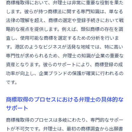
弁理士の商標法知識を最大限に活用する方
商標権取得において、弁理士は非常に重要な役割を果た
法
します。彼らが持つ商標法に関する専門知識は、単なる
港区の競争環境を考慮した商標法理解の重
法律の理解を超え、商標の選定や登録手続きにおいて戦
要性
略的な視点を提供します。例えば、類似商標の存在を調
査し、使用可能な商標を選定するための分析を行いま
港区で商標保護を強化するために知っておくべ
す。港区のようなビジネスが活発な地域では、特に高い
き弁理士の選び方
専門性が求められるため、弁理士の知識が企業の重要な
商標保護に強い弁理士を選ぶ基準
資産となります。彼らのサポートにより、商標登録の成
港区での商標保護に必要な弁理士の資質
功率が向上し、企業ブランドの保護が確実に行われるの
弁理士の選び方が商標保護に与える影響
です。
商標保護を強化するための弁理士の選定ポ
イント
商標取得のプロセスにおける弁理士の具体的な
港区の商標保護事例に見る弁理士の重要性
サポート
弁理士の選び方で商標保護の成果を左右す
商標権取得のプロセスは多岐にわたり、専門的なサポー
る
トが不可欠です。弁理士は、最初の商標調査から出願書