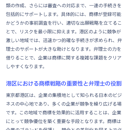
港区のビジネスシーンで商標を守るための弁理
類の作成、さらには審査への対応まで、一連の手続きを
士の重要性
包括的にサポートします。具体的には、商標が登録可能
港区のビジネス環境と商標の関連性
かどうかの事前調査を行い、適切な出願戦略を立てるこ
商標を守るための弁理士の役割と価値
とで、リスクを最小限に抑えます。港区のように競争が
激しい地域では、迅速かつ的確な手続きが求められ、弁
港区での商標紛争を未然に防ぐ弁理士の力
理士のサポートが大きな助けとなります。弁理士の力を
弁理士が商標防衛に果たす具体的な役割
借りることで、企業は商標に関する複雑な課題をクリア
ビジネス成功に必須な商標保護と弁理士
しやすくなります。
商標の維持と管理における弁理士のサポー
ト
港区における商標戦略の重要性と弁理士の役割
商標登録をスムーズに進める港区の弁理士の選
東京都港区は、企業の集積地として知られる日本のビジ
び方
ネスの中心地であり、多くの企業が競争を繰り広げる場
商標登録における弁理士の役割と期待
です。この地域で商標を効果的に活用することは、企業
スムーズな商標登録を実現する弁理士選び
にとって競争優位を築く重要な手段となります。商標は
の秘訣
企業のブランドを保護し、競合との差別化を図る上で必