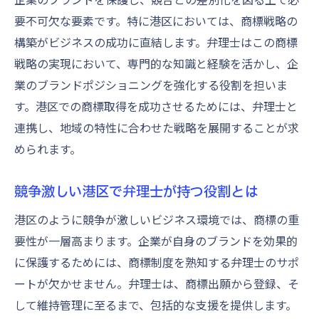
港区で商標登録を効率化するための弁理士
要不可欠な要素です。特に港区においては、商標戦略の
の選定
構築がビジネスの成功に直結します。弁理士はこの商標
商標登録プロセスを知り尽くした弁理士の
戦略の実現において、専門的な知識と経験を活かし、企
選び方
業のブランドポジショニングを強化する役割を担いま
弁理士と共にスムーズな商標登録を目指す
す。港区での商標取得を成功させるためには、弁理士と
連携し、地域の特性に合わせた戦略を展開することが求
港区での商標登録成功に弁理士が果たす役
められます。
割
港区で商標取得を成功に導く弁理士との連携方
競争激しい港区で弁理士が持つ役割とは
法
港区のように競争が激しいビジネス環境では、商標の重
弁理士と効果的に連携するためのポイント
要性が一層高まります。企業が自身のブランドを効果的
商標取得を円滑にする弁理士とのコミュニ
に保護するためには、商標制度を熟知する弁理士のサポ
ケーション
ートが欠かせません。弁理士は、商標出願から登録、そ
港区で弁理士と協働するメリットと方法
して維持管理に至るまで、包括的な支援を提供します。
商標取得を成功させるための弁理士との連