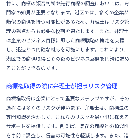
特に、商標の類否判断や先行商標の調査においては、専
携のコツ
門家の知見が重要となります。港区では、多くの企業が
弁理士とチームとして商標戦略を進める
類似の商標を持つ可能性があるため、弁理士はリスク管
港区で商標取得における弁理士連携の最適
理の観点からも必要な役割を果たします。また、弁理士
化
は企業のビジネス目標に即した商標戦略の策定を支援
商標取得の成功率を高める港区特有の弁理士選
し、迅速かつ的確な対応を可能にします。これにより、
びのポイント
港区での商標取得とその後のビジネス展開を円滑に進め
ることができるのです。
港区で成功率を上げる弁理士選定の基準
地域特性を考慮した弁理士選びの重要性
商標権取得の際に弁理士が担うリスク管理
商標取得成功に導くための港区特有のアプ
ローチ
商標権取得は企業にとって重要なステップですが、その
過程には多くのリスクが伴います。弁理士は、商標法の
弁理士選びで商標取得の成果を最大化する
専門知識を活かして、これらのリスクを最小限に抑える
港区での商標取得に効く弁理士選定のポイ
サポートを提供します。例えば、既存の商標との類似性
ント
を事前に調査し、侵害の可能性を軽減します。また、港