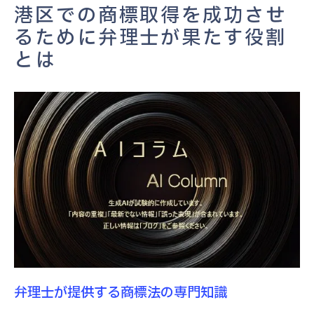
港区での商標取得を成功させ
競争激しい港区で弁理士が持つ役割とは
るために弁理士が果たす役割
商標権取得の際に弁理士が担うリスク管理
とは
弁理士と協力して効果的な商標ポートフォ
リオを構築する
商標法を理解した弁理士選びが港区での競争力
を生む
商標法の知識が豊富な弁理士の見極め方
港区でのブランド保護に必要な商標法の基
本
弁理士の商標法理解が競争優位性に与える
影響
商標法を活用した港区でのビジネス戦略の
構築
弁理士が提供する商標法の専門知識