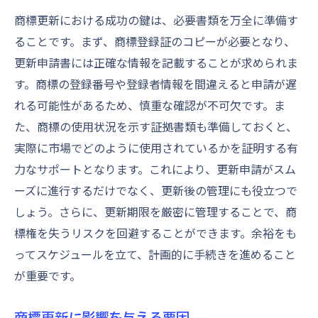
専門家とともに作成する商標更新計画
商標更新における成功の鍵は、必要書類を万全に準備す
ることです。まず、商標登録証のコピーが必要となり、
専門家による最新情報提供の利点
更新申請書には正確な情報を記載することが求められま
商標更新の成功事例から学ぶ効果的な戦略
す。商標の登録番号や登録者情報を間違えると申請が遅
成功事例から学ぶ商標更新の秘訣
れる可能性があるため、慎重な確認が不可欠です。ま
商標更新成功のカギとなる要因分析
た、商標の使用状況を示す証拠書類も準備しておくと、
商標更新戦略の効果的な立案方法
実際に市場でどのように使用されているかを証明する有
成功事例に基づく商標更新のステップ
力なサポートとなります。これにより、更新申請がスム
商標更新における成功失敗の分岐点
ーズに進行するだけでなく、更新後の管理にも役立つで
しょう。さらに、更新期限を厳密に管理することで、商
商標更新の成功事例を活用したブランド強
標権を失うリスクを回避することができます。余裕をも
化
ってスケジュールを立て、計画的に手続きを進めること
商標権を失わないための更新スケジュール管理
が重要です。
法
商標更新スケジュール作成のポイント
商標更新に影響を与える要因