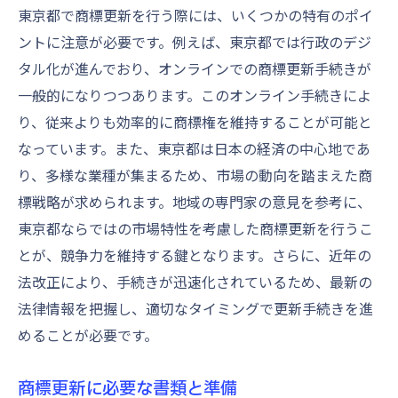
商標審査の迅速化を利用してビジネス拡大を加
東京都で商標更新を行う際には、いくつかの特有のポイ
速
ントに注意が必要です。例えば、東京都では行政のデジ
迅速化された審査プロセスの特徴
タル化が進んでおり、オンラインでの商標更新手続きが
短期間で商標権を取得するための戦略
一般的になりつつあります。このオンライン手続きによ
り、従来よりも効率的に商標権を維持することが可能と
商標審査迅速化の恩恵を最大限に活用する
なっています。また、東京都は日本の経済の中心地であ
ビジネス拡大に向けた商標戦略
り、多様な業種が集まるため、市場の動向を踏まえた商
迅速審査を活用した競争優位性の構築
標戦略が求められます。地域の専門家の意見を参考に、
商標権取得後のビジネス展開プラン
東京都ならではの市場特性を考慮した商標更新を行うこ
地域の専門家と連携して東京都での商標更新を
とが、競争力を維持する鍵となります。さらに、近年の
成功させる方法
法改正により、手続きが迅速化されているため、最新の
専門家との連携の重要性
法律情報を把握し、適切なタイミングで更新手続きを進
地域の専門家を見つける方法
めることが必要です。
専門家に依頼すべき業務とその効果
商標更新に必要な書類と準備
商標更新を成功に導く専門家の役割