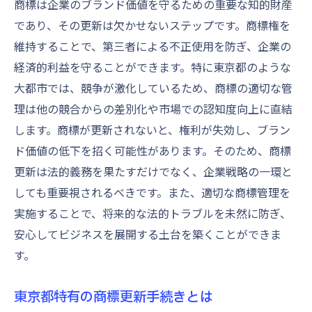
商標は企業のブランド価値を守るための重要な知的財産
商標法改正のポイントとその対策
であり、その更新は欠かせないステップです。商標権を
最新の法改正に基づく商標戦略
維持することで、第三者による不正使用を防ぎ、企業の
商標更新における法改正のメリット活用法
経済的利益を守ることができます。特に東京都のような
東京都の法改正に伴う手続き変更点
大都市では、競争が激化しているため、商標の適切な管
商標更新を成功させる法改正対応のヒント
理は他の競合からの差別化や市場での認知度向上に直結
します。商標が更新されないと、権利が失効し、ブラン
オンライン手続き活用で商標更新をより簡単に
ド価値の低下を招く可能性があります。そのため、商標
デジタルプラットフォームの利用方法
更新は法的義務を果たすだけでなく、企業戦略の一環と
オンライン申請のメリットとデメリット
しても重要視されるべきです。また、適切な商標管理を
オンライン手続きで時間を節約する方法
実施することで、将来的な法的トラブルを未然に防ぎ、
オンラインツールを活用した商標管理
安心してビジネスを展開する土台を築くことができま
オンライン手続きの安全性を確保する方法
す。
技術的問題を防ぐためのオンライン手続き
準備
東京都特有の商標更新手続きとは