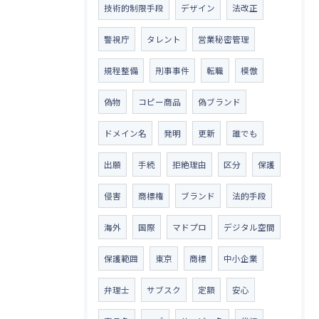
技術的制限手段
デザイン
法改正
警視庁
タレント
営業秘密管理
規程整備
刑事事件
転職
模倣
偽物
コピー商品
偽ブランド
ドメイン名
発明
更新
誰でも
出願
手続
拒絶理由
区分
保護
侵害
商標権
ブランド
法的手段
海外
国際
マドプロ
デジタル空間
保護範囲
東京
商標
中小企業
弁理士
サブスク
定額
安心