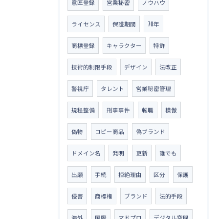
意匠登録
営業秘密
ノウハウ
ライセンス
保護期間
70年
商標登録
キャラクター
特許
技術的制限手段
デザイン
法改正
警視庁
タレント
営業秘密管理
規程整備
刑事事件
転職
模倣
偽物
コピー商品
偽ブランド
ドメイン名
発明
更新
誰でも
出願
手続
拒絶理由
区分
保護
侵害
商標権
ブランド
法的手段
海外
国際
マドプロ
デジタル空間