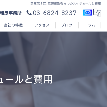
意匠第５回: 意匠権取得までのスケジュールと費用
03-6824-8237
和彦事務所
当社の特徴
アクセス
ブログ
コラム
コンサル
新規開業
申請(出願)
ュールと費用
登録
相談