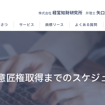
経営知財研究所
矢口
株式会社
弁理士
いさつ
サービス
商標リース
よくある質問
: 意匠権取得までのスケジ