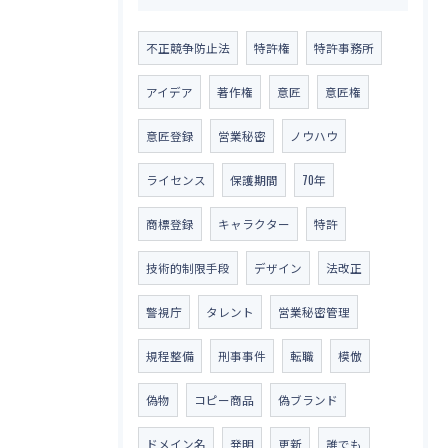
不正競争防止法
特許権
特許事務所
アイデア
著作権
意匠
意匠権
意匠登録
営業秘密
ノウハウ
ライセンス
保護期間
70年
商標登録
キャラクター
特許
技術的制限手段
デザイン
法改正
警視庁
タレント
営業秘密管理
規程整備
刑事事件
転職
模倣
偽物
コピー商品
偽ブランド
ドメイン名
発明
更新
誰でも