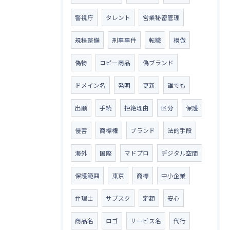
警視庁
タレント
営業秘密管理
規程整備
刑事事件
転職
模倣
偽物
コピー商品
偽ブランド
ドメイン名
発明
更新
誰でも
出願
手続
拒絶理由
区分
保護
侵害
商標権
ブランド
法的手段
海外
国際
マドプロ
デジタル空間
保護範囲
東京
商標
中小企業
弁理士
サブスク
定額
安心
商品名
ロゴ
サービス名
代行