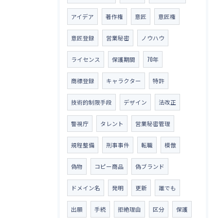
アイデア
著作権
意匠
意匠権
意匠登録
営業秘密
ノウハウ
ライセンス
保護期間
70年
商標登録
キャラクター
特許
技術的制限手段
デザイン
法改正
警視庁
タレント
営業秘密管理
規程整備
刑事事件
転職
模倣
偽物
コピー商品
偽ブランド
ドメイン名
発明
更新
誰でも
出願
手続
拒絶理由
区分
保護