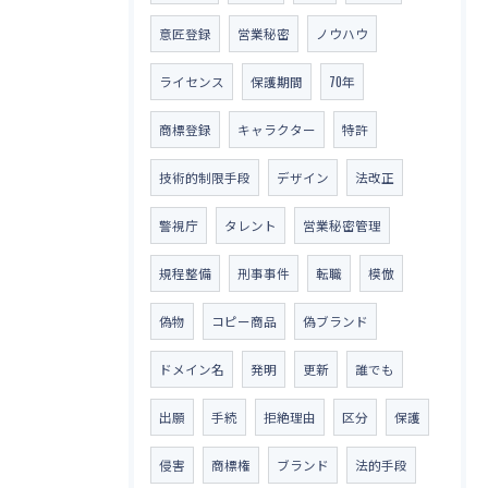
意匠登録
営業秘密
ノウハウ
ライセンス
保護期間
70年
商標登録
キャラクター
特許
技術的制限手段
デザイン
法改正
警視庁
タレント
営業秘密管理
規程整備
刑事事件
転職
模倣
偽物
コピー商品
偽ブランド
ドメイン名
発明
更新
誰でも
出願
手続
拒絶理由
区分
保護
侵害
商標権
ブランド
法的手段