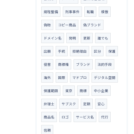
規程整備
刑事事件
転職
模倣
偽物
コピー商品
偽ブランド
ドメイン名
発明
更新
誰でも
出願
手続
拒絶理由
区分
保護
侵害
商標権
ブランド
法的手段
海外
国際
マドプロ
デジタル空間
保護範囲
東京
商標
中小企業
弁理士
サブスク
定額
安心
商品名
ロゴ
サービス名
代行
信頼