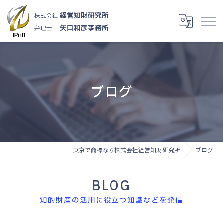
経営知財研究所
株式会社
矢口和彦事務所
弁理士
ブログ
東京で商標なら株式会社経営知財研究所
ブログ
BLOG
知的財産の活用に役立つ知識などを発信