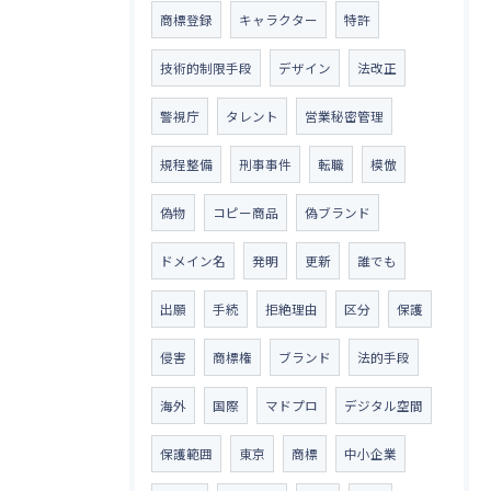
商標登録
キャラクター
特許
技術的制限手段
デザイン
法改正
警視庁
タレント
営業秘密管理
規程整備
刑事事件
転職
模倣
偽物
コピー商品
偽ブランド
ドメイン名
発明
更新
誰でも
出願
手続
拒絶理由
区分
保護
侵害
商標権
ブランド
法的手段
海外
国際
マドプロ
デジタル空間
保護範囲
東京
商標
中小企業