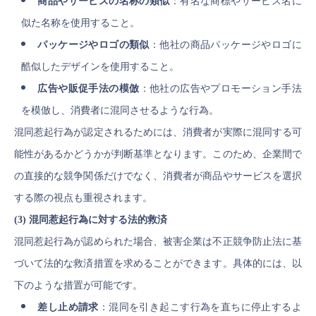
商品やサービスの名称の類似
：有名な商標やサービス名に
似た名称を使用すること。
パッケージやロゴの類似
：他社の商品パッケージやロゴに
酷似したデザインを使用すること。
広告や販促手法の模倣
：他社の広告やプロモーション手法
を模倣し、消費者に混同させるような行為。
混同惹起行為が認定されるためには、消費者が実際に混同する可
能性があるかどうかが判断基準となります。このため、企業間で
の直接的な競争関係だけでなく、消費者が商品やサービスを選択
する際の視点も重視されます。
(3) 混同惹起行為に対する法的救済
混同惹起行為が認められた場合、被害企業は不正競争防止法に基
づいて法的な救済措置を求めることができます。具体的には、以
下のような措置が可能です。
差し止め請求
：混同を引き起こす行為を直ちに停止するよ