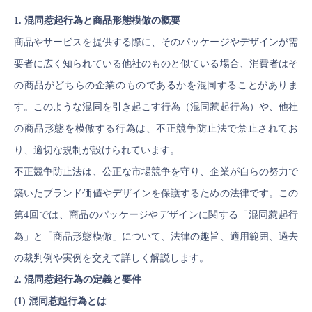
1. 混同惹起行為と商品形態模倣の概要
商品やサービスを提供する際に、そのパッケージやデザインが需
要者に広く知られている他社のものと似ている場合、消費者はそ
の商品がどちらの企業のものであるかを混同することがありま
す。このような混同を引き起こす行為（混同惹起行為）や、他社
の商品形態を模倣する行為は、不正競争防止法で禁止されてお
り、適切な規制が設けられています。
不正競争防止法は、公正な市場競争を守り、企業が自らの努力で
築いたブランド価値やデザインを保護するための法律です。この
第4回では、商品のパッケージやデザインに関する「混同惹起行
為」と「商品形態模倣」について、法律の趣旨、適用範囲、過去
の裁判例や実例を交えて詳しく解説します。
2. 混同惹起行為の定義と要件
(1) 混同惹起行為とは