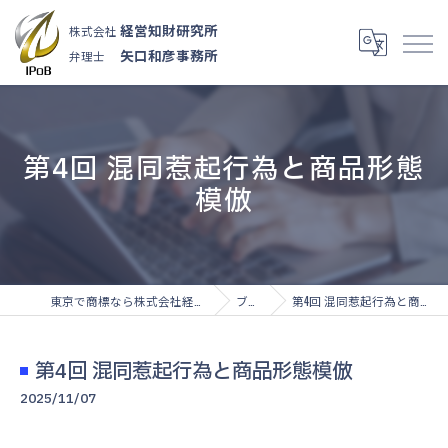
経営知財研究所
株式会社
矢口和彦事務所
弁理士
第4回 混同惹起行為と商品形態
模倣
東京で商標なら株式会社経営知財研究所
ブログ
第4回 混同惹起行為と商品形態模倣
第4回 混同惹起行為と商品形態模倣
2025/11/07