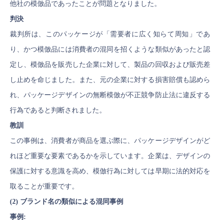
他社の模倣品であったことが問題となりました。
判決
裁判所は、このパッケージが「需要者に広く知らて周知」であ
り、かつ模倣品には消費者の混同を招くような類似があったと認
定し、模倣品を販売した企業に対して、製品の回収および販売差
し止めを命じました。また、元の企業に対する損害賠償も認めら
れ、パッケージデザインの無断模倣が不正競争防止法に違反する
行為であると判断されました。
教訓
この事例は、消費者が商品を選ぶ際に、パッケージデザインがど
れほど重要な要素であるかを示しています。企業は、デザインの
保護に対する意識を高め、模倣行為に対しては早期に法的対応を
取ることが重要です。
(2) ブランド名の類似による混同事例
事例: