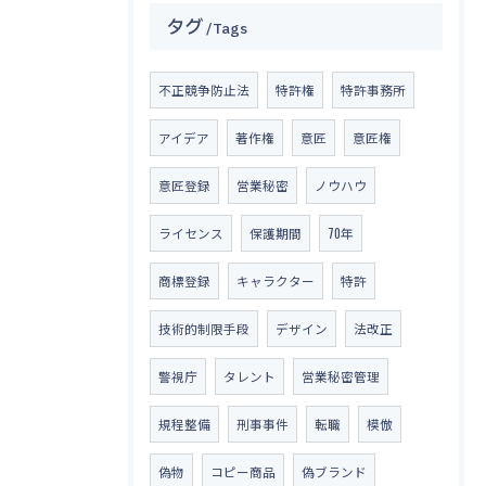
タグ
Tags
不正競争防止法
特許権
特許事務所
アイデア
著作権
意匠
意匠権
意匠登録
営業秘密
ノウハウ
ライセンス
保護期間
70年
商標登録
キャラクター
特許
技術的制限手段
デザイン
法改正
警視庁
タレント
営業秘密管理
規程整備
刑事事件
転職
模倣
偽物
コピー商品
偽ブランド