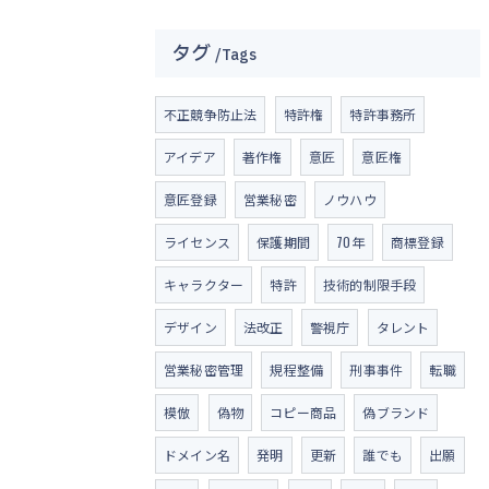
タグ
Tags
不正競争防止法
特許権
特許事務所
アイデア
著作権
意匠
意匠権
意匠登録
営業秘密
ノウハウ
ライセンス
保護期間
70年
商標登録
キャラクター
特許
技術的制限手段
デザイン
法改正
警視庁
タレント
営業秘密管理
規程整備
刑事事件
転職
模倣
偽物
コピー商品
偽ブランド
ドメイン名
発明
更新
誰でも
出願