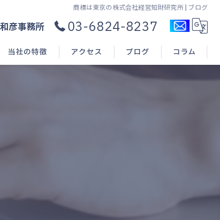
商標は東京の株式会社経営知財研究所 | ブログ
03-6824-8237
和彦事務所
当社の特徴
アクセス
ブログ
コラム
コンサル
新規開業
申請(出願)
登録
相談