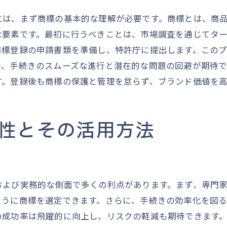
商標異議申立てへの対応方法
には、まず商標の基本的な理解が必要です。商標とは、商
商標登録時に注意すべき法律の変更点
な要素です。最初に行うべきことは、市場調査を通じてタ
商標権の共有に関するリスク管理
商標登録の申請書類を準備し、特許庁に提出します。この
商標戦略を見直すタイミングと方法
で、手続きのスムーズな進行と潜在的な問題の回避が期待
商標登録でビジネスを守るための具体策
す。登録後も商標の保護と管理を怠らず、ブランド価値を
商標権を使った競合排除戦略
商標を活用した市場での差別化
性とその活用方法
商標登録を通じたブランド価値の向上
商標を用いた新規ビジネス展開の方法
商標権を活かすための社内教育の実施
商標戦略の成功事例から学ぶビジネス伸長のヒン
および実務的な側面で多くの利点があります。まず、専門
ように商標を選定できます。さらに、手続きの効率化を図る
の成功率は飛躍的に向上し、リスクの軽減も期待できます