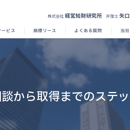
経営知財研究所
矢口
株式会社
弁理士
サービス
商標リース
よくある質問
当社
コンサ
新規開
申請(出
相談から取得までのステッ
登録
相談