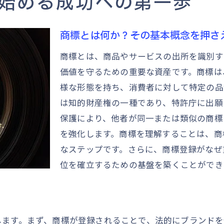
始める成功への第一歩
商標登録相談の重要性とその活用方法
専門家に相談するメリットとは
商標とは何か？その基本概念を押さ
商標登録相談の流れとポイント
商標とは、商品やサービスの出所を識別す
相談時に準備すべき資料と情報
価値を守るための重要な資産です。商標は
商標登録の相談窓口の選び方
様な形態を持ち、消費者に対して特定の品
相談を通じて得られる商標戦略の構築
は知的財産権の一種であり、特許庁に出願
相談後に進めるべき次のステップ
保護により、他者が同一または類似の商標
を強化します。商標を理解することは、商
商標選定のポイントと調査の進め方
なステップです。さらに、商標登録がなぜ
商標選定で失敗しないためのポイント
位を確立するための基盤を築くことができ
他社商標との競合を避けるための調査方法
商標調査の際に使用するデータベース
商標の類似性を判断する方法
します。まず、商標が登録されることで、法的にブランド
商標選定における法的リスクの回避