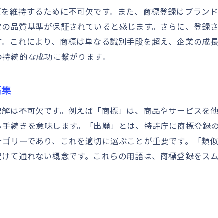
頼を維持するために不可欠です。また、商標登録はブラン
商標選定で気をつけるべき業種別ポイント
定の品質基準が保証されていると感じます。さらに、登録
商標出願書類の作成手順と注意すべき点
す。これにより、商標は単なる識別手段を超え、企業の成
商標出願書類に必要な情報とその書き方
の持続的な成功に繋がります。
正確な出願書類作成のためのチェックポイント
書類作成でよくあるミスとその対処法
語集
出願書類の提出前に確認すべきこと
理解は不可欠です。例えば「商標」は、商品やサービスを
商標出願の費用とその計算方法
る手続きを意味します。「出願」とは、特許庁に商標登録
書類作成を効率的に進めるためのツール活用
テゴリーであり、これを適切に選ぶことが重要です。「類
特許庁への商標申請プロセスを徹底解説
避けて通れない概念です。これらの用語は、商標登録をス
特許庁への商標申請の流れを理解する
商標申請時に気をつけるべき特許庁のルール
商標申請審査のステップと時間軸