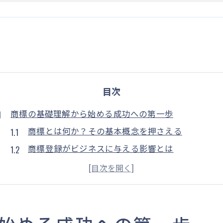
目次
商標の基礎理解から始める成功への第一歩
商標とは何か？その基本概念を押さえる
商標登録がビジネスに与える影響とは
初めての商標登録で知っておくべき用語集
商標権とは？その重要性を理解しよう
成功事例から学ぶ商標登録のメリット
商標登録に向けた最初の一歩を踏み出す