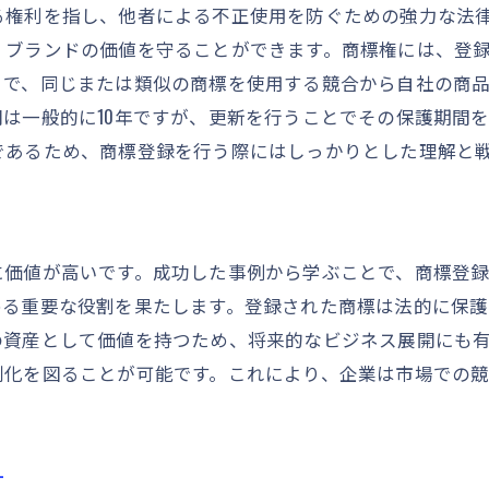
特許庁からの通知への対応方法
る権利を指し、他者による不正使用を防ぐための強力な法
商標申請が不認可となった場合の対策
、ブランドの価値を守ることができます。商標権には、登
申請成功後の商標公開とその影響
とで、同じまたは類似の商標を使用する競合から自社の商
は一般的に10年ですが、更新を行うことでその保護期間
商標登録後の管理方法とその重要性
であるため、商標登録を行う際にはしっかりとした理解と
商標権の有効期限と更新手続き
商標使用の監視と不正使用の防止
商標管理に役立つツールとサービス
に価値が高いです。成功した事例から学ぶことで、商標登
商標権侵害への対処法
める重要な役割を果たします。登録された商標は法的に保
商標更新の注意点と手順
の資産として価値を持つため、将来的なビジネス展開にも
商標権を活用したブランド強化策
別化を図ることが可能です。これにより、企業は市場での
トラブルを防ぐ商標登録のコツと注意事項
商標登録の失敗例とその教訓
商標トラブルを未然に防ぐための予防策
す