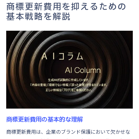
成功事例から学ぶ更新戦略
商標更新費用を抑えるための
賢い商標管理で更新費用を大幅削減
基本戦略を解説
商標管理の現状を評価する
商標データベースの活用法
費用削減に向けたリスク管理
賢い商標管理による効率化
更新手続きをスムーズにする方法
商標管理の自動化がもたらす効果
商標ポートフォリオの見直しでコスト最適化
ポートフォリオ見直しの必要性
不要な商標の特定と整理
商標ポートフォリオの再構築
商標更新費用の基本的な理解
見直しによるコスト削減の実現
商標更新費用は、企業のブランド保護において欠かせな
商標の価値を再評価するプロセス