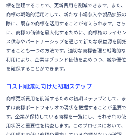
標を整理することで、更新費用を削減できます。また、
更新タイミングがもたらす影響
商標の戦略的活用として、新たな市場参入や製品拡張の
タイミングの調整で得られる競争優位
際に、既存の商標を活用することが考えられます。さら
戦略的な予算配分で商標維持をサポート
に、商標の価値を最大化するために、商標権のライセン
商標更新予算の基本構造
ス供与やパートナーシップを通じて新たな収益源を開拓
限られた予算の効果的配分
することも一つの方法です。適切な商標管理と戦略的な
予算計画の見直しと調整
利用により、企業はブランド価値を高めつつ、競争優位
を確保することができます。
商標更新に優先順位をつける
長期的な視点での予算編成
コスト削減に向けた初期ステップ
予算管理ツールの活用方法
商標更新費用を削減するための初期ステップとして、ま
商標の価値を最大限に引き出す更新計画
ずは商標ポートフォリオの現状を把握することが重要で
商標価値向上のためのアプローチ
す。企業が保持している商標を一覧にし、それぞれの使
更新計画の作成と実行
用状況と重要性を精査します。このプロセスにおいて、
ブランド価値を反映した更新戦略
使用頻度の低い商標や重複している商標がないか確認