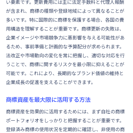
い要素です。更新費用には主に法定手数料と代理人報酬
見直しの頻度とタイミング
が含まれ、商標の種類や登録地域によって異なることが
多いです。特に国際的に商標を保護する場合、各国の費
不要な商標の整理が費用削減の鍵
用構造を理解することが重要です。商標更新の失敗は、
不要な商標の影響とリスク
企業イメージや市場競争力に悪影響を与える可能性があ
整理の具体的なステップ
るため、事前準備と計画的な予算配分が求められます。
商標の使用状況をモニタリング
法改正や市場動向の変化を常に把握し、適切な対応を行
整理後の商標管理の改善
うことで、商標に関するリスクを最小限に抑えることが
整理プロセスで得られる利点
可能です。これにより、長期的なブランド価値の維持と
無駄な商標更新を避ける方法
企業成長の促進を支えることができます。
更新タイミングを見極めることで競争力を維持
商標資産を最大限に活用する方法
最適な更新タイミングの見つけ方
競争力を保つための戦略的タイミング
商標資産を効果的に活用するためには、まず自社の商標
ポートフォリオをしっかりと把握することが重要です。
更新スケジュールの策定と管理
登録済み商標の使用状況を定期的に確認し、非使用の商
市場動向を反映した更新計画