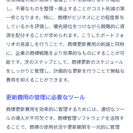
更新計画で競争優位を確立
し、不要なものを整理・廃止することがコスト削減の第
商標戦略の再構築と価値創出
一歩となります。特に、商標がビジネスにどの程度寄与
しているかを評価し、優先順位をつけながら戦略的に資
成功をもたらす更新計画の要素
源を配分することが求められます。こうしたポートフォ
弁理士のアドバイスで商標管理を強化
リオの見直しを行うことで、商標更新費用の削減と同時
弁理士の役割と重要性
に、企業の商標戦略をより効果的なものにすることが可
弁理士との効果的な連携
能です。次のステップとして、商標更新のスケジュール
専門的なアドバイスで管理改善
をしっかりと管理し、計画的な更新を行うことで無駄な
弁理士を活用したリスク管理
費用を抑えることができます。
商標管理における法的サポート
弁理士から学ぶ最新の実践知識
更新費用の管理に必要なツール
商標更新費用を効率的に管理するためには、適切なツー
ルの導入が不可欠です。商標管理ソフトウェアを活用す
ることで、商標の使用状況や更新期限を一元的に管理