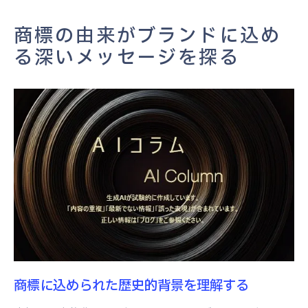
商標が持つ象徴的な価値
商標の由来がブランドに込め
商標選定の際のクリエイティブプロセス
る深いメッセージを探る
商標選定で成功するための重要ポイントとは
市場調査が商標選定に与える影響
消費者視点からの商標評価
法的観点からの商標選定の重要性
商標の国際的な適用性とその課題
商標選定におけるブランディング戦略
競合分析を通じた商標の差別化
ブランド価値を高める商標の意味を理解する
商標がブランド価値に寄与する理由
商標とブランドイメージの相互作用
商標に込められた歴史的背景を理解する
消費者の信頼性を高める商標戦略