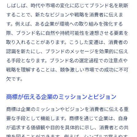
地域特性を反映した商標の利点
しばしば、時代や市場の変化に応じてブランド名を刷新
国際市場で成功するための商標適応
することで、新たなビジョンや戦略を消費者に伝えま
す。例えば、ある企業が環境への取り組みを強化する
文化的要素を考慮した商標デザイン
際、ブランド名に自然や持続可能性を連想させる要素を
競争力を高めるための文化的理解
取り入れることがあります。こうした変遷は、消費者の
商標が文化的多様性に与える影響
認識を新たにし、ブランドのメッセージを効果的に伝え
文化的背景を踏まえた商標の訴求力
る手段となります。ブランド名の選定過程での注意点や
企業理念を反映する商標の選び方
戦略を理解することは、競争激しい市場での成功に不可
企業理念を商標に落とし込む方法
欠です。
商標選定プロセスにおける内部コミュニケ
ーション
商標が伝える企業のミッションとビジョン
理念が商標に与えるインスピレーション
商標は企業のミッションやビジョンを消費者に伝える重
商標による企業文化の表現
要な手段として機能します。商標を通じて企業は、自身
理念と一致する商標のデザイン原則
が追求する価値観や目的を具体的に示し、消費者との共
鳴を図ることができます。例えば、シンプルで覚えやす