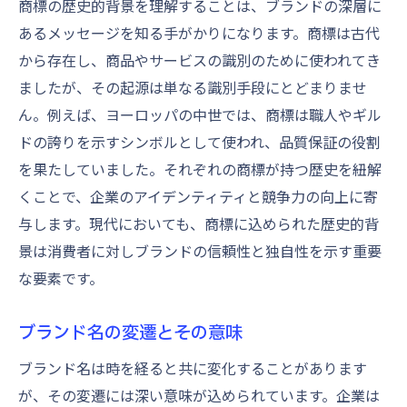
商標の歴史的背景を理解することは、ブランドの深層に
商標がブランド認知に与える影響
あるメッセージを知る手がかりになります。商標は古代
ブランド価値向上のための商標管理
から存在し、商品やサービスの識別のために使われてき
商標によるブランドストーリーテリングの
ましたが、その起源は単なる識別手段にとどまりませ
重要性
ん。例えば、ヨーロッパの中世では、商標は職人やギル
ドの誇りを示すシンボルとして使われ、品質保証の役割
商標が消費者との感情的つながりを生む理由
を果たしていました。それぞれの商標が持つ歴史を紐解
感情的価値が商標に与える影響
くことで、企業のアイデンティティと競争力の向上に寄
商標が記憶に残る理由
与します。現代においても、商標に込められた歴史的背
消費者心理と商標の関係性
景は消費者に対しブランドの信頼性と独自性を示す重要
感情的結びつきを強化する商標選定
な要素です。
商標が消費者体験に与える役割
商標を介したブランドコミュニケーション
ブランド名の変遷とその意味
の手法
ブランド名は時を経ると共に変化することがあります
商標の文化的背景が競争力を左右する
が、その変遷には深い意味が込められています。企業は