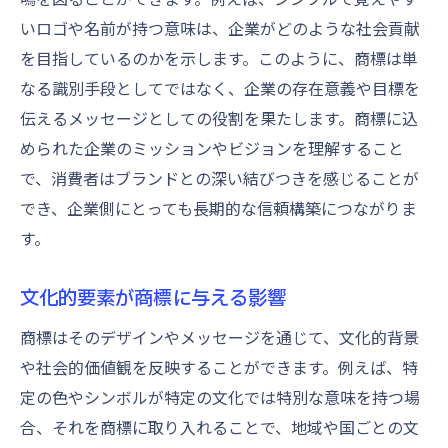
商標による企業アイデンティティの強化
いロゴや名前が持つ意味は、企業がどのような社会貢献
商標の由来を知ることでブランド戦略を強化
を目指しているのかを示します。このように、商標は単
由来のある商標がもたらす差別化効果
なる識別手段としてではなく、企業の存在意義や目標を
商標の歴史的背景を活かしたブランド構築
伝えるメッセージとしての役割を果たします。商標に込
ブランド戦略における商標の位置付け
められた企業のミッションやビジョンを理解すること
競争力を高めるための商標のストーリー性
で、消費者はブランドとの深い結びつきを感じることが
商標の由来がブランド戦略に与える影響
でき、企業側にとっても長期的な信頼構築につながりま
す。
商標の由来を通じた顧客との共感形成
商標と消費者の間に築く信頼のメカニズム
文化的要素が商標に与える影響
信頼を生む商標の特性
商標はそのデザインやメッセージを通じて、文化的背景
商標によるブランド信頼の形成
や社会的価値観を反映することができます。例えば、特
消費者が商標に求める価値
定の色やシンボルが特定の文化では特別な意味を持つ場
商標が築く長期的な消費者関係
合、それを商標に取り入れることで、地域や国ごとの文
商標の信頼性を支える法的保護