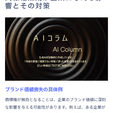
商標権無効を防ぐための初期ステップとは
響とその対策
強力な商標を選定するための基本条件
競合他社との差別化を図る方法
商標調査の重要性と実施方法
商標出願前のリスク評価
商標保護のための法的手続き
商標登録の成功確率を高める要素
商標権の有効性を保つための定期的なチェック
の重要性
商標使用状況のモニタリング方法
商標権更新手続きを忘れないための対策
ブランド価値喪失の具体例
競合他社による商標侵害の防止策
商標権が無効となることは、企業のブランド価値に深刻
商標の市場価値を高めるための継続的改善
な影響を与える可能性があります。例えば、ある企業が
法改正に対応するための情報収集方法