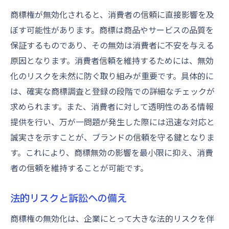
商標の多様性を高めるためのアイデア
商標権が無効化されると、消費者の信頼に直接影響を及
商標戦略見直しにおけるデータ活用
ぼす可能性があります。商標は商品やサービスの品質を
リスク管理を強化するための商標教育
保証するものであり、その無効は消費者に不安を与える
原因となります。消費者信頼を維持するためには、無効
競争環境の変化への迅速対応
化のリスクを未然に防ぐ取り組みが重要です。具体的に
企業ブランドを守るための商標無効対策の実践
は、確実な商標調査と登録の段階での詳細なチェックが
ブランド価値を守る日常的なアクション
求められます。また、消費者に対して透明性のある情報
商標権を守るための組織体制
提供を行い、万が一問題が発生した際には迅速な対応と
危機対応マニュアルの作成と活用
誠実さを示すことが、ブランドの信頼を守る鍵となりま
商標の強化に役立つ社員教育
す。これにより、商標無効の影響を最小限に抑え、消費
ブランドイメージの維持と向上
者の信頼を維持することが可能です。
商標無効リスクを回避するための予防策
法的リスクと訴訟への備え
商標権の無効化は、企業にとって大きな法的リスクを伴