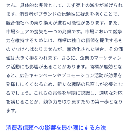
せん。具体的な兆候として、まず売上の減少が挙げられ
商標の共同使用に関する契約の重要性
ます。消費者がブランドの信頼性に疑念を抱くことで、
商標紛争の平和的解決策
競合他社への乗り換えが進む可能性があります。また、
商標無効を防ぐための商標調査の役割
市場シェアの喪失も一つの兆候です。市場において競争
商標調査の基本的なプロセス
力を維持するためには、商標は独自の価値を提供するも
調査結果を活かした商標設計
のでなければなりませんが、無効化された場合、その価
商標調査によるリスク識別の具体例
値は大きく損なわれます。さらに、企業のマーケティン
グ活動にも影響が出ることがあります。商標が無効とな
特許庁データベースの活用法
ると、広告キャンペーンやプロモーション活動が効果を
調査結果をもとにした商標修正の要点
発揮しにくくなるため、新たな戦略の見直しが必要とな
調査の重要性を理解するための事例
るでしょう。これらの兆候を早期に認識し、適切な対応
商標戦略の見直しで無効化リスクを回避する方
を講じることが、競争力を取り戻すための第一歩となり
法
ます。
商標ポートフォリオの再評価基準
市場動向に応じた商標戦略の調整
消費者信頼への影響を最小限にする方法