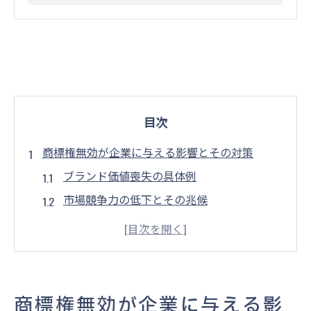
目次
商標権無効が企業に与える影響とその対策
ブランド価値喪失の具体例
市場競争力の低下とその兆候
消費者信頼への影響を最小限にする方法
法的リスクと訴訟への備え
商標権無効による財務上のインパクト
事前に講じるべき危機管理策
商標権無効が企業に与える影