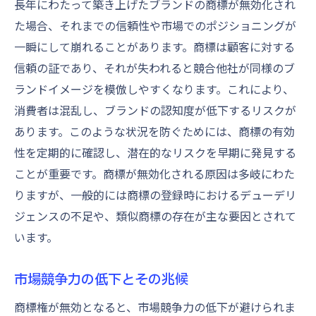
長年にわたって築き上げたブランドの商標が無効化され
商標権維持におけるリスク管理
た場合、それまでの信頼性や市場でのポジショニングが
一瞬にして崩れることがあります。商標は顧客に対する
商標権無効に備えるための法改正への対応方法
信頼の証であり、それが失われると競合他社が同様のブ
最新の法改正情報を得るためのリソース
ランドイメージを模倣しやすくなります。これにより、
専門家の助言を活用するメリット
消費者は混乱し、ブランドの認知度が低下するリスクが
法改正による商標戦略の見直し
あります。このような状況を防ぐためには、商標の有効
法的リスクを最小限に抑える計画策定
性を定期的に確認し、潜在的なリスクを早期に発見する
国際的な商標保護の新たな動向
ことが重要です。商標が無効化される原因は多岐にわた
法改正を活かした商標価値の向上
りますが、一般的には商標の登録時におけるデューデリ
競合他社との商標争いを避けるための管理法
ジェンスの不足や、類似商標の存在が主な要因とされて
います。
商標権侵害を防ぐための監視体制
相互利益を生む共同マーケティング戦略
市場競争力の低下とその兆候
競合分析による商標リスクの低減
商標権が無効となると、市場競争力の低下が避けられま
競争優位を維持するための差別化戦略