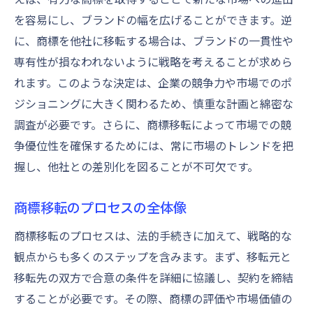
商標移転で知っておくべき法的用語集
を容易にし、ブランドの幅を広げることができます。逆
法律に基づく商標移転の進め方
に、商標を他社に移転する場合は、ブランドの一貫性や
商標移転における法的ドキュメントの重要
専有性が損なわれないように戦略を考えることが求めら
性
れます。このような決定は、企業の競争力や市場でのポ
ジショニングに大きく関わるため、慎重な計画と綿密な
商標移転での法律相談の活用方法
調査が必要です。さらに、商標移転によって市場での競
新たなビジネスチャンスを創出する商標移転の
争優位性を確保するためには、常に市場のトレンドを把
秘訣
握し、他社との差別化を図ることが不可欠です。
商標移転による市場拡大の可能性を探る
商標移転で新たな顧客層を開拓する方法
商標移転のプロセスの全体像
商標移転と製品ライン拡大の関係
商標移転のプロセスは、法的手続きに加えて、戦略的な
商標移転を活用したブランドポジショニン
観点からも多くのステップを含みます。まず、移転元と
グの強化
移転先の双方で合意の条件を詳細に協議し、契約を締結
新市場参入を目指す商標移転の成功事例
することが必要です。その際、商標の評価や市場価値の