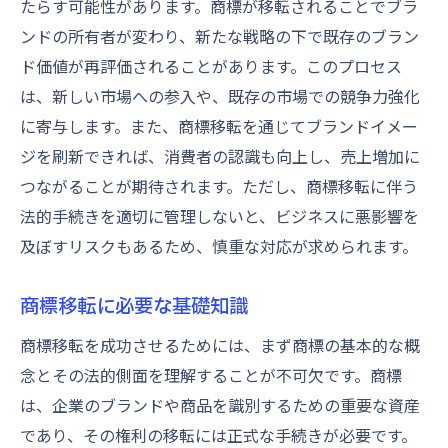
たらす可能性があります。商標が移転されることでブラ
ブランド力向上を目指した商標移転の実例
ンドの所有者が変わり、新たな戦略の下で既存のブラン
商標移転とブランド認知度の関係
ド価値が再評価されることがあります。このプロセス
商標移転による新たな市場開拓の手法
は、新しい市場への参入や、既存の市場での競争力強化
商標移転戦略の成功に向けた重要ポイント
に寄与します。また、商標移転を通じてブランドイメー
ジを刷新できれば、消費者の認識も向上し、売上増加に
商標移転におけるプロフェッショナル支援の重
つながることが期待されます。ただし、商標移転に伴う
要性
法的手続きを適切に管理しないと、ビジネスに悪影響を
商標移転の専門家が提供するサービスとは
及ぼすリスクもあるため、慎重な対応が求められます。
プロフェッショナル支援が商標移転に与え
るメリット
商標移転に必要な基礎知識
商標移転で専門家を選ぶ際のポイント
商標移転を成功させるためには、まず商標の基本的な概
商標移転のコンサルティング活用法
念とその法的側面を理解することが不可欠です。商標
外部支援を受けることで避けられるリスク
は、企業のブランドや商品を識別するための重要な資産
商標移転成功のためのプロフェッショナル
であり、その権利の移転には正式な手続きが必要です。