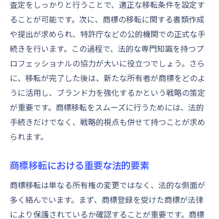
商標移転での新ビジネスモデル開発の秘訣
査定をしっかりと行うことで、適正な移転条件を設定す
商標移転がもたらす企業競争力強化のメリット
ることが可能です。次に、商標の移転に関する書類作成
商標移転による競争優位性の確立
や提出が求められ、特許庁などの公的機関での正式な手
続きを行います。この過程で、法的な専門知識を持つプ
商標移転がもたらすブランド価値向上の効
ロフェッショナルの協力が大いに役立つでしょう。さら
果
に、移転が完了した後は、新たな所有者が商標をどのよ
商標移転で企業成長を加速する
うに活用し、ブランド力を強化するかという戦略の策定
商標移転とイノベーションの関係性
が重要です。商標移転をスムーズに行うためには、法的
商標移転が企業の国際展開を後押しする理
手続きだけでなく、戦略的視点も併せて持つことが求め
由
られます。
商標移転で持続的な競争力を保つ方法
商標移転における重要な法的要素
商標移転は単なる所有権の変更ではなく、法的な側面が
多く絡んでいます。まず、商標登録を受けた商標が法律
により保護されているか確認することが重要です。商標