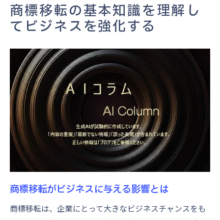
商標移転における重要な法的要素
商標移転の基本知識を理解し
商標移転で押さえるべき市場のトレンド
てビジネスを強化する
成功する商標移転のための法的ステップを解説
商標移転に必要な法的手続きの詳細
専門家に相談すべきタイミングとは
商標移転の法的手続きでよくある質問
商標移転における法的リスクの回避方法
商標移転成功のための法的チェックリスト
商標移転の法的ステップをスムーズに進め
る方法
ブランド力強化につながる商標移転の戦略的ア
プローチ
商標移転がビジネスに与える影響とは
商標移転をブランド戦略に組み込む方法
商標移転は、企業にとって大きなビジネスチャンスをも
競争力を高める商標移転の活用術