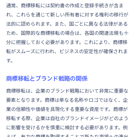
ネットワークづくり
通常、商標移転には契約書の作成と登録手続きが含ま
商標移転プロセスで避けるべき落とし穴とその
れ、これらを通じて新しい所有者に対する権利の移行が
対策
法的に認められます。また、国ごとに異なる法律がある
商標移転でよくある失敗事例とその教訓
ため、国際的な商標移転の場合は、各国の関連法規も十
商標移転の事前準備で重要なステップ
分に把握しておく必要があります。これにより、商標移
転がスムーズに行われ、ビジネスの安定性が確保されま
商標移転における法的トラブルの回避方法
す。
商標移転でのコミュニケーションミスを防
ぐには
商標移転とブランド戦略の関係
商標移転後のフォローアップの重要性
商標移転は、企業のブランド戦略において非常に重要な
商標移転でのリスク管理とその実践法
要素となります。商標は単なる名称やロゴではなく、企
商標移転を成功に導くための法律的な理解の深
業の信頼性や価値を具現化する重要な資産です。商標が
め方
移転する際、企業は自社のブランドイメージがどのよう
商標移転に関する主要な法律を学ぶ
に影響を受けるかを慎重に検討する必要があります。例
商標法が商標移転に与える影響とは
えば、有力な商標を取得することで新たな市場への進出