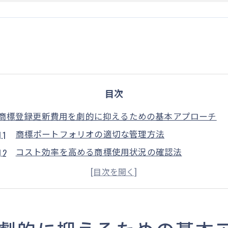
目次
商標登録更新費用を劇的に抑えるための基本アプローチ
商標ポートフォリオの適切な管理方法
コスト効率を高める商標使用状況の確認法
必要な商標のみを更新するための選別基準
商標更新のタイミングを見極める方法
弁理士の活用で商標管理を最適化
商標更新に関する法的アドバイスの重要性