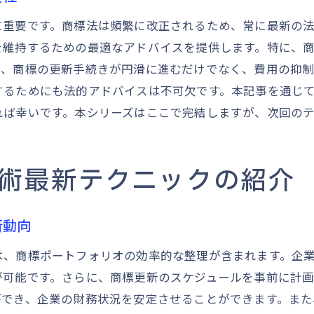
商標更新サイクルの最適化でコスト削減
に重要です。商標法は頻繁に改正されるため、常に最新の
マーケットトレンドを踏まえた商標更新の決断
を維持するための最適なアドバイスを提供します。特に、
更新リスクを低減するためのタイミング戦略
り、商標の更新手続きが円滑に進むだけでなく、費用の抑制
商標更新スケジュールの柔軟な調整法
するためにも法的アドバイスは不可欠です。本記事を通じ
商標の価値を最大化するための戦略的な更新計画
れば幸いです。本シリーズはここで完結しますが、次回の
ブランド価値を高める商標更新の手法
商標更新を通じた市場シェアの拡大戦略
術最新テクニックの紹介
競合分析に基づく商標ポートフォリオの強化
商標更新における差別化ポイントの明確化
新動向
グローバル市場への対応を見据えた商標戦略
商標価値の持続的向上を目指す更新計画
は、商標ポートフォリオの効率的な整理が含まれます。企
が可能です。さらに、商標更新のスケジュールを事前に計
ができ、企業の財務状況を安定させることができます。ま