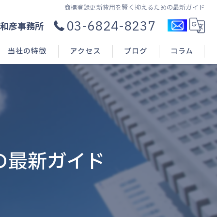
商標登録更新費用を賢く抑えるための最新ガイド
03-6824-8237
和彦事務所
当社の特徴
アクセス
ブログ
コラム
コンサル
新規開業
申請(出願)
の最新ガイド
登録
相談