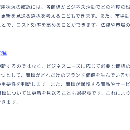
使用状況の確認には、各商標がビジネス活動でどの程度の
リスク管理を通じた費用の最小化
、更新を見送る選択を考えることもできます。また、市場
効果的な商標更新でビジネスの競争力を高める方法
ことで、コスト効率を高めることができます。法律や市場
商標更新がビジネスにもたらす競争優位性
ブランド価値を向上させる商標戦略
市場動向を踏まえた商標更新のタイミング
基準
商標更新における差別化戦略の立案
更新するのではなく、ビジネスニーズに応じて必要な商標
商標ポートフォリオの多様化による競争力強化
一つとして、商標がどれだけのブランド価値を生んでいる
商標権の国際展開による市場拡大効果
の重要性を判断します。また、商標が保護する商品やサー
商標使用状況の把握で無駄な費用を避ける秘訣
商標については更新を見送ることも選択肢です。これによ
商標使用状況の定期的なモニタリング方法
できます。
使用状況と市場ニーズの一致を確認する手法
不要商標を整理するための実践的ステップ