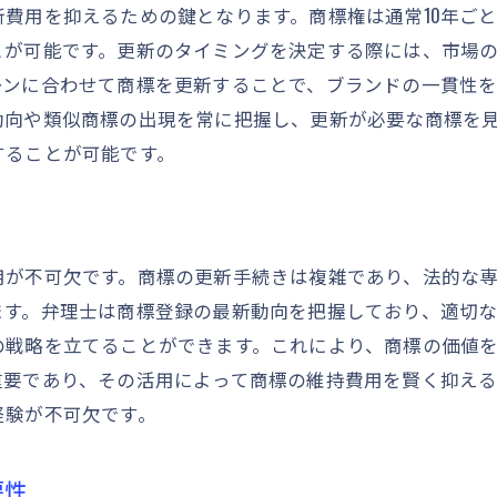
商標管理におけるデータ分析の活用法
費用を抑えるための鍵となります。商標権は通常10年ご
ビジネス戦略に基づく商標の優先順位付け
とが可能です。更新のタイミングを決定する際には、市場
商標使用の継続的な評価の必要性
ーンに合わせて商標を更新することで、ブランドの一貫性
動向や類似商標の出現を常に把握し、更新が必要な商標を
商標維持費用を最小限にするためのプロフェッショナルな
することが可能です。
商標維持費用を抑えるための法的アプローチ
商標ライセンス戦略で追加収入を得る方法
商標譲渡による費用対策の利点
用が不可欠です。商標の更新手続きは複雑であり、法的な
長期的な商標管理費用を見据えた計画
ます。弁理士は商標登録の最新動向を把握しており、適切
商標保護における新技術の活用法
の戦略を立てることができます。これにより、商標の価値
商標更新費用のプロフェッショナルな節約術
重要であり、その活用によって商標の維持費用を賢く抑え
商標更新のタイミングを見極めることで費用を管理
経験が不可欠です。
商標更新の効果的な予算配分手法
法改正に対応した商標更新タイミングの調整
要性