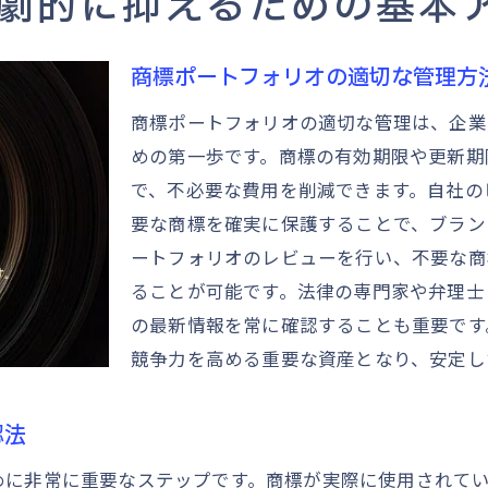
劇的に抑えるための基本
商標更新費用の節約術最新テクニックの紹介
商標更新費用の最小化を図るための最新動向
商標ポートフォリオの適切な管理方
デジタルツールを活用した商標管理の効率化
商標ポートフォリオの適切な管理は、企業
契約内容の見直しで商標更新コストを削減
めの第一歩です。商標の有効期限や更新期
他社の成功事例から学ぶ商標更新の節約術
で、不必要な費用を削減できます。自社の
商標管理システム導入のメリット
要な商標を確実に保護することで、ブラン
費用対効果を高める商標更新戦略
ートフォリオのレビューを行い、不要な商
ることが可能です。法律の専門家や弁理士
商標管理で費用削減を実現するための実践ガイド
の最新情報を常に確認することも重要です
商標管理プロセスの定期的な見直し
競争力を高める重要な資産となり、安定し
商標更新スケジュールの最適化手法
商標更新通知システムの活用法
認法
専門家アドバイザリーの効果的な利用
めに非常に重要なステップです。商標が実際に使用されて
商標更新費用の予算管理のポイント