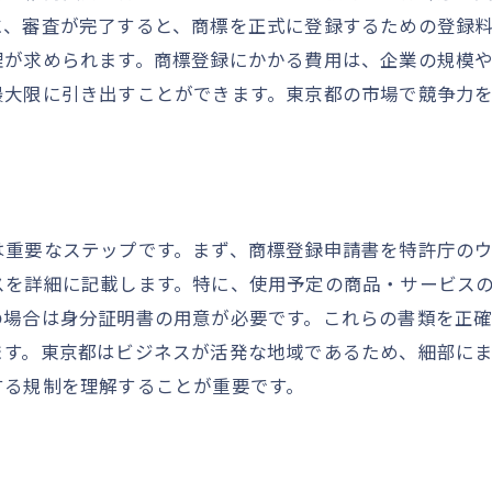
、審査が完了すると、商標を正式に登録するための登録料
東京都の商標登録で知らないと損する費用管理ポイン
理が求められます。商標登録にかかる費用は、企業の規模
見落としがちな商標登録の隠れた費用
最大限に引き出すことができます。東京都の市場で競争力
費用を無駄にしないための管理術
商標登録後の維持費用を最適化する方法
商標権侵害とその対応による費用管理
費用管理の成功事例から学ぶポイント
は重要なステップです。まず、商標登録申請書を特許庁の
商標登録に伴う東京都の助成制度とその活用方法
スを詳細に記載します。特に、使用予定の商品・サービス
助成金の概要と申請条件
の場合は身分証明書の用意が必要です。これらの書類を正
東京都の助成制度を活用するメリット
ます。東京都はビジネスが活発な地域であるため、細部に
助成金を最大限に活用するためのステップ
する規制を理解することが重要です。
商標登録に関する支援制度の最新情報
助成制度を賢く利用するための計画策定