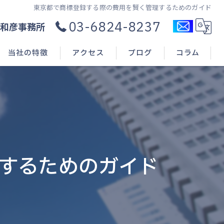
東京都で商標登録する際の費用を賢く管理するためのガイド
03-6824-8237
和彦事務所
当社の特徴
アクセス
ブログ
コラム
コンサル
新規開業
申請(出願)
するためのガイド
登録
相談