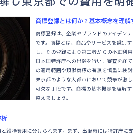
解し東京都での費用を明
商標戦略の策定：費用削減への第一歩
東京都の助成金を活用する方法
商標登録とは何か？基本概念を理解
電子出願を利用した手続き費用の最小化
商標登録は、企業やブランドのアイデンテ
商標調査の徹底による不要な費用の削減
です。商標とは、商品やサービスを識別す
専門家との連携で費用効率を高める
し、その登録により第三者からの不正利用
商標登録の費用を抑えるための計画的アプローチ
日本国特許庁への出願を行い、審査を経て
商標登録のステップを解説東京都でのコストを最小化
の適用範囲や類似商標の有無を慎重に検討
東京都のような大都市において競争が激し
商標調査から登録までの流れを理解する
可欠な手段です。商標の基本概念を理解す
東京都での申請プロセスとその費用
整えましょう。
各ステップでの費用発生ポイントをチェック
コストを抑えるための商標出願戦略
解析
効率的な商標登録を目指すための準備
用と維持費用に分けられます。まず、出願時には特許庁に
継続的な商標管理による費用最小化