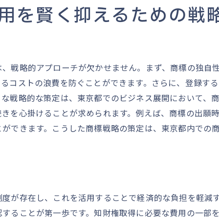
最新の電子出願システムを活用する
用を賢く抑えるための戦
電子出願成功のための準備と実践
専門家の知識を活用し東京都での商標登録を成功に導
商標登録の専門家を利用するメリット
は、戦略的アプローチが欠かせません。まず、商標の独自
東京都での専門家選びのコツ
よるコストの浪費を防ぐことができます。さらに、登録す
専門家との効果的なコミュニケーション方法
うな戦略的な策定は、東京都でのビジネス展開において、
専門家の知識で商標登録の費用を抑える
続きを心掛けることが求められます。例えば、商標の出願
専門家と協力して最適な商標戦略を立てる
とができます。こうした商標戦略の策定は、東京都内での
成功事例から学ぶ専門家活用のポイント
制度が存在し、これを活用することで経済的な負担を軽減
認することが第一歩です。知財権取得に必要な費用の一部