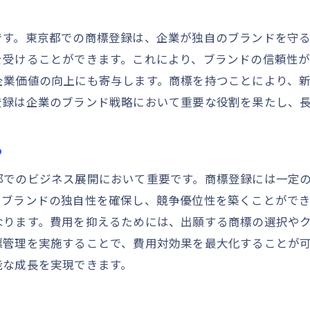
成功事例から見る助成制度の活用法
商標調査の重要性東京都での費用圧縮の鍵
です。東京都での商標登録は、企業が独自のブランドを守
商標調査で費用を抑えるための基礎知識
を受けることができます。これにより、ブランドの信頼性
東京都での商標調査サービスの選び方
企業価値の向上にも寄与します。商標を持つことにより、
調査結果を活かしたコスト削減方法
登録は企業のブランド戦略において重要な役割を果たし、
商標調査のタイミングとその重要性
商標調査の失敗を防ぐための注意点
る
調査結果を活用した商標登録の戦略
都でのビジネス展開において重要です。商標登録には一定
電子出願で東京都の商標登録費用を削減する方法
、ブランドの独自性を確保し、競争優位性を築くことがで
電子出願のメリットと導入方法
なります。費用を抑えるためには、出願する商標の選択や
標管理を実施することで、費用対効果を最大化することが
東京都での電子出願のプロセスを理解する
能な成長を実現できます。
電子出願での費用削減テクニック
電子出願における注意点とその対策