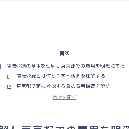
目次
商標登録の基本を理解し東京都での費用を明確にする
商標登録とは何か？基本概念を理解する
東京都で商標登録する際の費用構造を解析
商標登録に必要な書類とその準備方法
商標登録の必要性とビジネスへの影響
商標登録における費用対効果を考察する
東京都で商標登録費用を賢く抑えるための戦略