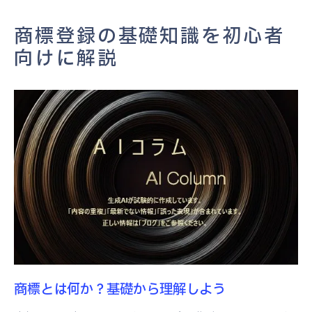
商標登録の際に注意すべき法律とルール
商標登録の流れを簡単に把握する
商標登録の基礎知識を初心者
ビジネスブランドを守る商標の重要性
向けに解説
商標がなぜブランドを守るのか
商標がもたらす市場での優位性
商標によるブランド価値の向上事例
模倣品からブランドを守るための商標戦略
商標登録による法的保護の仕組み
商標の国際的な重要性とグローバル市場
商標選定のポイントと調査方法
商標選定で考慮すべき要素
商標の独自性を保つための方法
競合調査と市場分析の重要性
商標とは何か？基礎から理解しよう
商標調査の具体的な手順