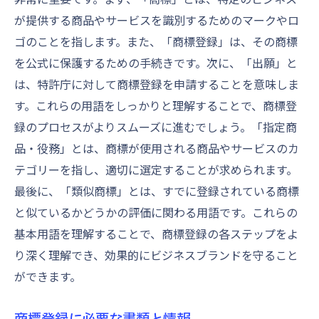
商標保護の維持と更新の重要性
が提供する商品やサービスを識別するためのマークやロ
商標を活用したマーケティング戦略
ゴのことを指します。また、「商標登録」は、その商標
商標権侵害を防ぐための注意点
を公式に保護するための手続きです。次に、「出願」と
は、特許庁に対して商標登録を申請することを意味しま
商標権を活用したグローバル展開
す。これらの用語をしっかりと理解することで、商標登
初心者でも安心できる商標登録の成功例
録のプロセスがよりスムーズに進むでしょう。「指定商
成功した商標登録の具体例
品・役務」とは、商標が使用される商品やサービスのカ
初心者が陥りやすい失敗とその回避策
テゴリーを指し、適切に選定することが求められます。
成功するための商標登録戦略
最後に、「類似商標」とは、すでに登録されている商標
商標登録の成功体験談から学ぶ教訓
と似ているかどうかの評価に関わる用語です。これらの
小規模事業者の成功事例に学ぶ
基本用語を理解することで、商標登録の各ステップをよ
商標登録成功の鍵となる要素
り深く理解でき、効果的にビジネスブランドを守ること
ができます。
商標登録に必要な書類と情報