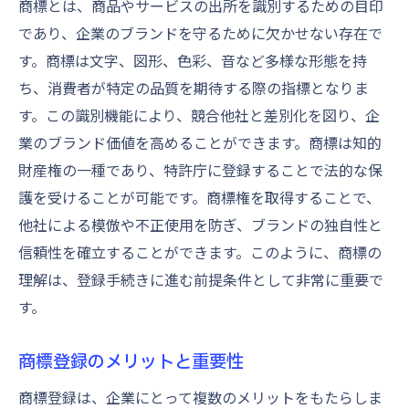
商標とは、商品やサービスの出所を識別するための目印
商標選定時に避けるべき共通ミス
であり、企業のブランドを守るために欠かせない存在で
商標調査ツールとその活用法
す。商標は文字、図形、色彩、音など多様な形態を持
ち、消費者が特定の品質を期待する際の指標となりま
商標出願書類作成の具体的ステップ
す。この識別機能により、競合他社と差別化を図り、企
商標出願書類作成の基本
業のブランド価値を高めることができます。商標は知的
正確な情報入力が求められる理由
財産権の一種であり、特許庁に登録することで法的な保
申請書類作成時のよくあるミス
護を受けることが可能です。商標権を取得することで、
オンライン申請の流れと注意点
他社による模倣や不正使用を防ぎ、ブランドの独自性と
専門家に依頼する場合の利点
信頼性を確立することができます。このように、商標の
書類作成のためのリソースと参考資料
理解は、登録手続きに進む前提条件として非常に重要で
特許庁への提出で気をつけるべきこと
す。
提出までに確認すべき最終チェックリスト
商標登録のメリットと重要性
特許庁の手続きフローを理解しよう
商標登録は、企業にとって複数のメリットをもたらしま
提出後の連絡とフォローアップの方法