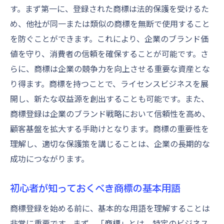
す。まず第一に、登録された商標は法的保護を受けるた
特許庁での評価基準と基準の理解
め、他社が同一または類似の商標を無断で使用すること
提出後に遭遇する可能性のある問題
を防ぐことができます。これにより、企業のブランド価
特許庁とのコミュニケーションの取り方
値を守り、消費者の信頼を確保することが可能です。さ
商標審査の流れと対応方法
らに、商標は企業の競争力を向上させる重要な資産とな
商標審査のプロセスと時間枠
り得ます。商標を持つことで、ライセンスビジネスを展
審査中に必要な対応とその方法
開し、新たな収益源を創出することも可能です。また、
審査中の不服申し立ての準備
商標登録は企業のブランド戦略において信頼性を高め、
顧客基盤を拡大する手助けとなります。商標の重要性を
審査結果への対応方法と手順
理解し、適切な保護策を講じることは、企業の長期的な
審査中の進捗状況を確認するポイント
成功につながります。
専門家のサポートを受けるタイミング
商標権取得後のブランド戦略
初心者が知っておくべき商標の基本用語
商標権取得後に考えるべき次のステップ
商標登録を始める前に、基本的な用語を理解することは
商標活用によるブランドの強化方法
非常に重要です。まず、「商標」とは、特定のビジネス