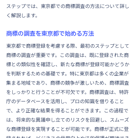
ステップでは、東京都での商標調査の方法について詳し
意点
く解説します。
東京都における商標登録の成功事例の活用
商標登録成功のための東京都特有のヒント
商標の調査を東京都で始める方法
東京都で商標登録を効率化する時間とコスト管
東京都で商標登録を考慮する際、最初のステップとして
理
商標の調査が重要です。この調査は、既に登録された商
商標登録の時間管理を東京都で行う方法
標との類似性を確認し、新たな商標が登録可能かどうか
東京都での商標登録コストを削減するテク
を判断するための基礎です。特に東京都は多くの企業が
ニック
集まる地域であり、商標の競争が激しいため、商標調査
商標登録における東京都でのリソース最適
をしっかりと行うことが不可欠です。商標調査は、特許
化
庁のデータベースを活用し、プロの知識を借りること
東京都での商標申請におけるコストの見直
で、より正確な結果を得ることができます。この過程で
し
は、将来的な異議申し立てのリスクを回避し、スムーズ
商標登録プロセスを東京都で効率化するた
な商標登録を実現することが可能です。商標が正式に登
めのツール