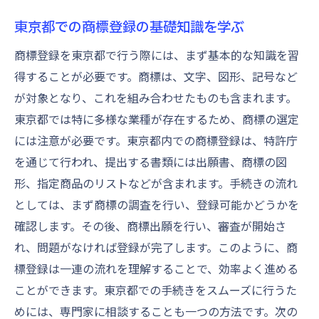
商標登録の最終確認を東京都で行う方法
東京都での商標登録の基礎知識を学ぶ
東京都内での商標登録完了時の手続き
商標登録を東京都で行う際には、まず基本的な知識を習
商標登録後の東京都でのフォローアップ
得することが必要です。商標は、文字、図形、記号など
東京都での商標登録完了後の維持管理
が対象となり、これを組み合わせたものも含まれます。
東京都での商標登録における最終的な法的
東京都では特に多様な業種が存在するため、商標の選定
チェック
には注意が必要です。東京都内での商標登録は、特許庁
商標登録が完了した後の東京都での展開方
を通じて行われ、提出する書類には出願書、商標の図
法
形、指定商品のリストなどが含まれます。手続きの流れ
成功する商標登録のための東京都でのコツ
としては、まず商標の調査を行い、登録可能かどうかを
商標登録を効率化する東京都での対策
確認します。その後、商標出願を行い、審査が開始さ
東京都での商標申請における成功の鍵
れ、問題がなければ登録が完了します。このように、商
東京都での商標登録プロセスをスムーズに
標登録は一連の流れを理解することで、効率よく進める
する方法
ことができます。東京都での手続きをスムーズに行うた
めには、専門家に相談することも一つの方法です。次の
東京都での商標取得を成功させるための注