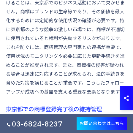
けることは、東京都でのビジネス活動において欠かせま
せん。商標はブランドの生命線であり、その価値を最大
化するためには定期的な使用状況の確認が必要です。特
に東京都のような競争の激しい市場では、商標が不適切
に使用されていると権利が失効するリスクがあります。
これを防ぐには、商標管理の専門家との連携が重要で、
使用状況のモニタリングや必要に応じた更新手続きを進
めることが推奨されます。また、商標権の侵害が疑われ
る場合は迅速に対応することが求められ、法的手続きを
含めた対策を講じることが重要です。こうしたフォロー
アップが成功への基盤を支える重要な要素となります。
東京都での商標登録完了後の維持管理
商標登録が完了した後の維持管理は、東京都でのビジネ
03-6824-8237
お問い合わせはこちら
ス成功に不可欠なプロセスです。商標権は期限付きで付