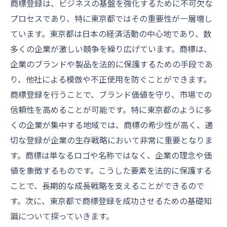
商標登録は、ビジネスの基盤を強化するために不可欠な
東京都内での商標登録の申請窓口
プロセスであり、特に東京都ではその重要性が一層増し
商標登録申請の際の東京都の法的注意点
ています。東京都は日本の経済活動の中心地であり、数
東京都での商標登録申請のための効率的な
多くの企業が激しい競争を繰り広げています。商標は、
方法
企業のブランドや製品を法的に保護するための手段であ
り、他社による模倣や不正使用を防ぐことができます。
商標登録の審査をクリアするための東京都のポ
商標登録を行うことで、ブランド価値を守り、市場での
イント
信頼性を高めることが可能です。特に東京都のように多
東京都での商標審査の基準を理解する
くの企業が集中する地域では、商標の希少性が高く、適
商標審査を通過するための東京都での戦略
切な登録が企業の生存戦略において非常に重要となりま
東京都の商標審査で評価される要素
す。商標は単なるロゴや名称ではなく、企業の理念や価
商標登録審査における東京都の特有の要件
値を象徴するものです。こうした要素を法的に保護する
東京都での商標審査に向けた準備方法
ことで、長期的な成長戦略を支えることができるので
商標審査における東京都での成功事例
す。次に、東京都で商標登録を成功させるための基礎知
東京都での商標登録最終ステップでの注意点
識について探っていきます。