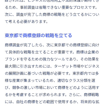
録されれば、ビジネスの信用向上や法的保護が期待でき
るため、事前調査は省略できない重要なプロセスです。
東京都での商標登録における時間短縮の方
次に、調査が完了した商標の戦略をどう立てるかについ
法
て考える必要があります。
東京都での商標取得を確実にするための手順
東京都での商標取得に必要な具体的手順
東京都で商標登録の戦略を立てる
商標登録を確実にする東京都でのステップ
商標調査が完了したら、次に東京都での商標登録に向け
東京都での商標取得プロセスの流れ
て具体的な戦略を立てることが重要です。商標は企業の
商標取得を東京都で成功させるためのチェ
ブランドを守るための強力なツールであり、その効果を
ックリスト
最大限に引き出すためには、ターゲット市場やビジネス
東京都で商標登録を確実にするための準備
の展開計画に基づいた戦略が必要です。東京都内では多
東京都内での商標取得を円滑にするための
様な産業が集まっているため、適切なクラス分類を選
手法
び、競争の激しい市場において商標をどのように活用す
るかを考慮することが求められます。さらに、商標戦略
には、自社の商標をどの範囲で使用するか、将来的な拡