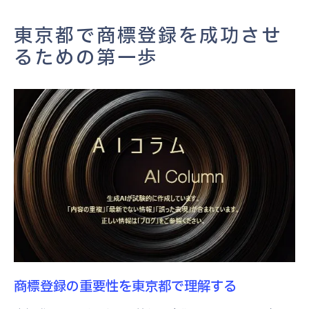
東京都での商標登録に必要な書類の準備
東京都内での商標登録に向けた初期準備
東京都で商標登録を成功させ
商標登録の流れを東京都で始める理由とは
るための第一歩
東京都で商標登録が求められる背景
東京都における商標登録の利点
東京都での商標登録が事業に与える影響
東京都で商標保護を得るメリット
東京都での商標登録と市場競争力の関係
東京都で商標登録が事業の信頼性を高める
理由
東京都での商標登録申請を円滑に進める方法
商標登録の申請書類作成のポイント
東京都での商標登録申請の流れと手順
商標登録の重要性を東京都で理解する
申請前に知っておくべき東京都の規制