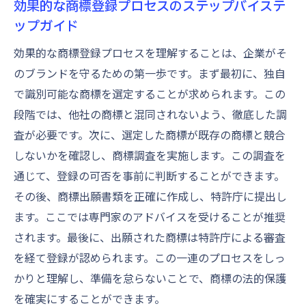
効果的な商標登録プロセスのステップバイステ
標登録
ップガイド
商標登録を通じて得られる社会的信用力
効果的な商標登録プロセスを理解することは、企業がそ
模倣からブランドを守る商標登録が提供する安
のブランドを守るための第一歩です。まず最初に、独自
全な基盤
で識別可能な商標を選定することが求められます。この
模倣リスクを軽減する商標登録の効果
段階では、他社の商標と混同されないよう、徹底した調
商標登録によるブランド保護メカニズム
査が必要です。次に、選定した商標が既存の商標と競合
しないかを確認し、商標調査を実施します。この調査を
商標侵害を防ぐための法的対策
通じて、登録の可否を事前に判断することができます。
商標登録がもたらす模倣防止の実例
その後、商標出願書類を正確に作成し、特許庁に提出し
ブランド安全性を確保する商標使用の管理
ます。ここでは専門家のアドバイスを受けることが推奨
商標登録を活用した模倣追跡の手法
されます。最後に、出願された商標は特許庁による審査
市場での競争力を支える商標の法的保護のメリ
を経て登録が認められます。この一連のプロセスをしっ
ット
かりと理解し、準備を怠らないことで、商標の法的保護
商標の法的保護が競争力に与える影響
を確実にすることができます。