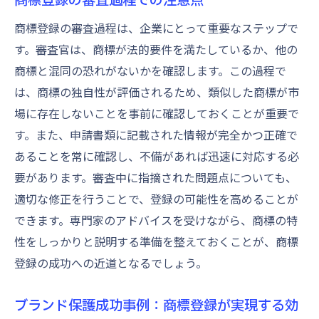
点
商標登録が企業成長を促進する理由とその効果
商標登録の審査過程は、企業にとって重要なステップで
的活用
す。審査官は、商標が法的要件を満たしているか、他の
商標登録が企業成長に与える具体的影響
商標と混同の恐れがないかを確認します。この過程で
は、商標の独自性が評価されるため、類似した商標が市
成長を促進する商標登録の活用戦略
場に存在しないことを事前に確認しておくことが重要で
商標が企業の市場拡大に寄与する理由
す。また、申請書類に記載された情報が完全かつ正確で
登録商標の効果的活用による企業の競争優
あることを常に確認し、不備があれば迅速に対応する必
位
要があります。審査中に指摘された問題点についても、
商標登録が企業成長の壁を乗り越える鍵
適切な修正を行うことで、登録の可能性を高めることが
商標を成長戦略に統合する方法とその成果
できます。専門家のアドバイスを受けながら、商標の特
性をしっかりと説明する準備を整えておくことが、商標
登録の成功への近道となるでしょう。
ブランド保護成功事例：商標登録が実現する効