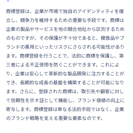
きの詳細
商標登録は、企業が市場で独自のアイデンティティを確
商標独自性を高めるための基礎知識
立し、競争力を維持するための重要な手段です。商標は
登録前に必要な商標調査の実施方法
企業の製品やサービスを他の競合他社から区別するため
独自性を守るための商標詳細記載のコツ
のものですが、その保護が不十分であると、模倣品やブ
商標の再審査に備えるための準備
ランドの悪用といったリスクにさらされる可能性があり
法律と市場ニーズに応じた商標申請の調整
ます。商標登録を行うことで、法的に商標を保護し、第
商標独自性と競争力を両立させる手法
三者による不正使用を防ぐことができます。これによ
商標保護の第一歩商標登録でブランド信頼性を
り、企業は安心して革新的な製品開発に注力することが
高める
でき、長期的な成長の基盤を構築することが可能になり
ます。さらに、登録された商標は、取引先や顧客に対し
商標登録がブランド信頼性に及ぼす影響
て信頼性を示す証として機能し、ブランド価値の向上に
信頼性向上に寄与する商標登録のプロセス
寄与します。商標登録は単なる法的手段ではなく、企業
ブランド信頼性を高める商標の選定基準
のブランド戦略を支える重要な要素なのです。
商標登録がもたらす顧客との信頼関係
長期的なブランド信頼性の維持に必要な商