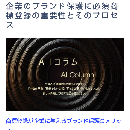
企業のブランド保護に必須商
商標登録の審査過程での注意点
標登録の重要性とそのプロセ
ブランド保護成功事例：商標登録が実現す
ス
る効果
商標登録の重要性を高める企業事例
商標登録で競争力を強化する効果的な戦略の立
て方
市場分析から始める商標登録戦略の策定
競争力を高める商標選定のポイント
商標登録により競争優位を築く方法
ブランド価値を最大化する商標活用法
競争激化市場における商標登録の重要性
商標戦略がもたらす企業成長の秘訣
商標登録が企業に与えるブランド保護のメリッ
商標の独自性を確保するために必要な登録手続
ト