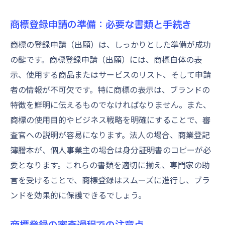
法的保護を得るための商標登録プロセス
商標登録申請の準備：必要な書類と手続き
競争力を保つための商標権の行使法
商標の法的保護事例：成功企業の秘訣
商標の登録申請（出願）は、しっかりとした準備が成功
市場競争において有利な商標保護の実施
の鍵です。商標登録申請（出願）には、商標自体の表
示、使用する商品またはサービスのリスト、そして申請
商標法を利用したブランド強化の戦略
者の情報が不可欠です。特に商標の表示は、ブランドの
長期的ブランド戦略に不可欠な商標登録の役割
特徴を鮮明に伝えるものでなければなりません。また、
商標登録がもたらす長期的ブランド安定性
商標の使用目的やビジネス戦略を明確にすることで、審
ブランド戦略と商標登録の相乗効果
査官への説明が容易になります。法人の場合、商業登記
商標登録を活用した持続可能なブランド形
簿謄本が、個人事業主の場合は身分証明書のコピーが必
成
要となります。これらの書類を適切に揃え、専門家の助
長期的視点で見た商標戦略の構築法
言を受けることで、商標登録はスムーズに進行し、ブラ
商標登録が支えるブランドの成長軌道
ンドを効果的に保護できるでしょう。
ブランド強化に向けた商標登録の長期的視
商標登録の審査過程での注意点