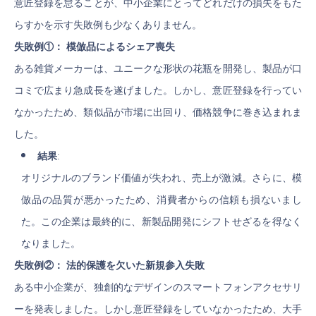
意匠登録を怠ることが、中小企業にとってどれだけの損失をもた
らすかを示す失敗例も少なくありません。
失敗例①： 模倣品によるシェア喪失
ある雑貨メーカーは、ユニークな形状の花瓶を開発し、製品が口
コミで広まり急成長を遂げました。しかし、意匠登録を行ってい
なかったため、類似品が市場に出回り、価格競争に巻き込まれま
した。
結果
:
オリジナルのブランド価値が失われ、売上が激減。さらに、模
倣品の品質が悪かったため、消費者からの信頼も損ないまし
た。この企業は最終的に、新製品開発にシフトせざるを得なく
なりました。
失敗例②： 法的保護を欠いた新規参入失敗
ある中小企業が、独創的なデザインのスマートフォンアクセサリ
ーを発表しました。しかし意匠登録をしていなかったため、大手