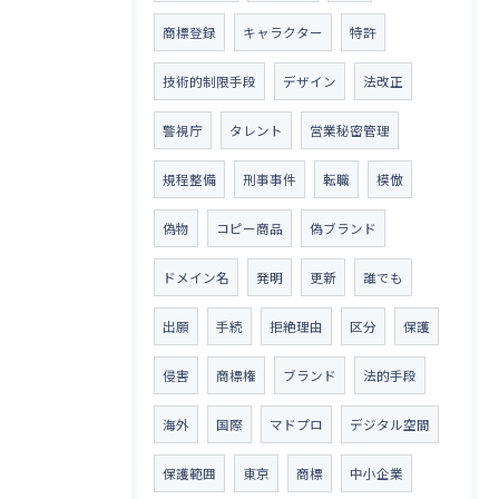
商標登録
キャラクター
特許
技術的制限手段
デザイン
法改正
警視庁
タレント
営業秘密管理
規程整備
刑事事件
転職
模倣
偽物
コピー商品
偽ブランド
ドメイン名
発明
更新
誰でも
出願
手続
拒絶理由
区分
保護
侵害
商標権
ブランド
法的手段
海外
国際
マドプロ
デジタル空間
保護範囲
東京
商標
中小企業