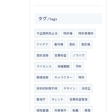
タグ
Tags
不正競争防止法
特許権
特許事務所
アイデア
著作権
意匠
意匠権
意匠登録
営業秘密
ノウハウ
ライセンス
保護期間
70年
商標登録
キャラクター
特許
技術的制限手段
デザイン
法改正
警視庁
タレント
営業秘密管理
規程整備
刑事事件
転職
模倣