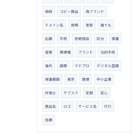
偽物
コピー商品
偽ブランド
ドメイン名
発明
更新
誰でも
出願
手続
拒絶理由
区分
保護
侵害
商標権
ブランド
法的手段
海外
国際
マドプロ
デジタル空間
保護範囲
東京
商標
中小企業
弁理士
サブスク
定額
安心
商品名
ロゴ
サービス名
代行
信頼