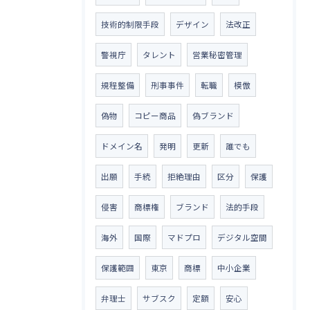
技術的制限手段
デザイン
法改正
警視庁
タレント
営業秘密管理
規程整備
刑事事件
転職
模倣
偽物
コピー商品
偽ブランド
ドメイン名
発明
更新
誰でも
出願
手続
拒絶理由
区分
保護
侵害
商標権
ブランド
法的手段
海外
国際
マドプロ
デジタル空間
保護範囲
東京
商標
中小企業
弁理士
サブスク
定額
安心