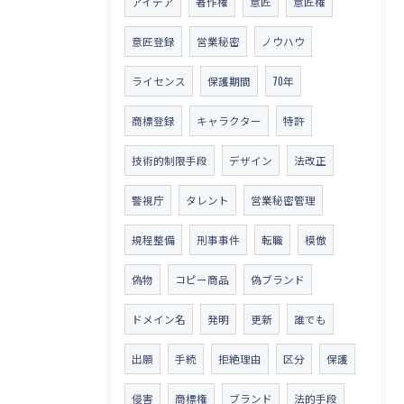
アイデア
著作権
意匠
意匠権
意匠登録
営業秘密
ノウハウ
ライセンス
保護期間
70年
商標登録
キャラクター
特許
技術的制限手段
デザイン
法改正
警視庁
タレント
営業秘密管理
規程整備
刑事事件
転職
模倣
偽物
コピー商品
偽ブランド
ドメイン名
発明
更新
誰でも
出願
手続
拒絶理由
区分
保護
侵害
商標権
ブランド
法的手段