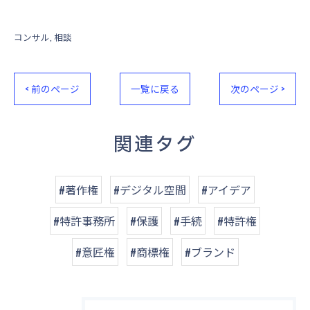
コンサル
相談
< 前のページ
一覧に戻る
次のページ >
関連タグ
#著作権
#デジタル空間
#アイデア
#特許事務所
#保護
#手続
#特許権
#意匠権
#商標権
#ブランド