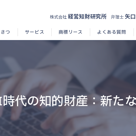
経営知財研究所
矢口
株式会社
弁理士
いさつ
サービス
商標リース
よくある質問
AI時代の知的財産：新た