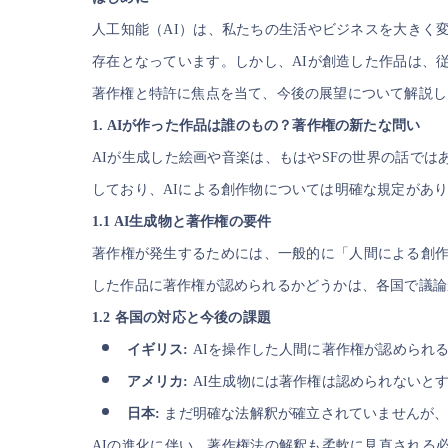
人工知能（AI）は、私たちの生活やビジネスを大きく
存在となっています。しかし、AIが創造した作品は、
著作権と特許に焦点を当て、今後の展望について解説し
1. AIが作った作品は誰のもの？著作権の新たな問い
AIが生成した絵画や音楽は、もはやSFの世界の話で
しており、AIによる創作物については明確な規定があ
1.1 AI生成物と著作権の要件
著作権が発生するためには、一般的に「人間による創作
した作品に著作権が認められるかどうかは、各国で議論
1.2 各国の対応と今後の課題
イギリス:
AIを操作した人間に著作権が認められ
アメリカ:
AI生成物には著作権は認められないと
日本:
まだ明確な法解釈が確立されていませんが、
AIの進化に伴い、著作権法の解釈も柔軟に見直される