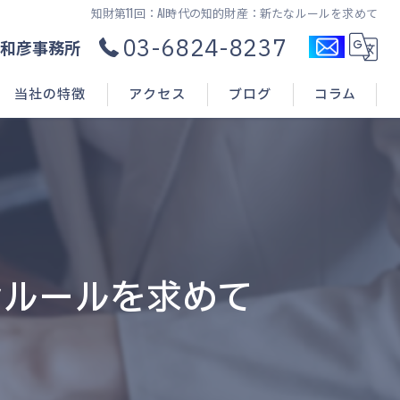
知財第11回：AI時代の知的財産：新たなルールを求めて
03-6824-8237
和彦事務所
当社の特徴
アクセス
ブログ
コラム
コンサル
新規開業
申請(出願)
なルールを求めて
登録
相談