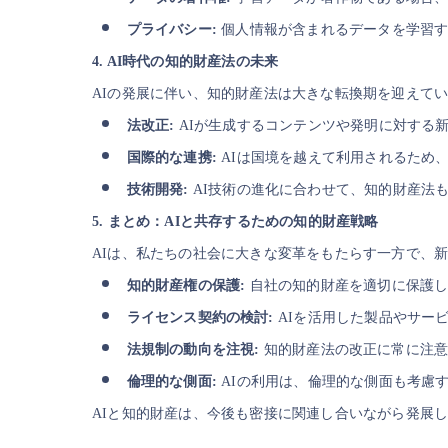
プライバシー:
個人情報が含まれるデータを学習す
4. AI時代の知的財産法の未来
AIの発展に伴い、知的財産法は大きな転換期を迎えて
法改正:
AIが生成するコンテンツや発明に対する
国際的な連携:
AIは国境を越えて利用されるため
技術開発:
AI技術の進化に合わせて、知的財産法
5. まとめ：AIと共存するための知的財産戦略
AIは、私たちの社会に大きな変革をもたらす一方で、
知的財産権の保護:
自社の知的財産を適切に保護し
ライセンス契約の検討:
AIを活用した製品やサー
法規制の動向を注視:
知的財産法の改正に常に注意
倫理的な側面:
AIの利用は、倫理的な側面も考慮
AIと知的財産は、今後も密接に関連し合いながら発展