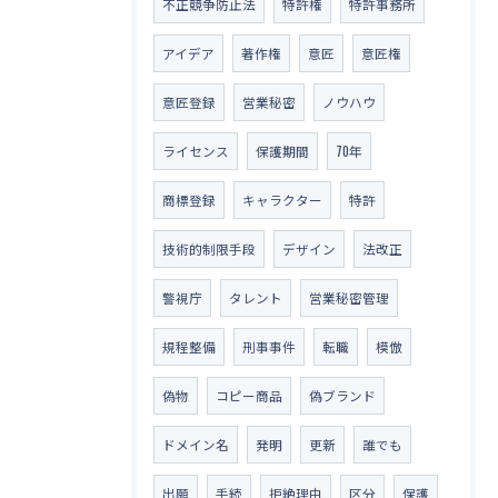
不正競争防止法
特許権
特許事務所
アイデア
著作権
意匠
意匠権
意匠登録
営業秘密
ノウハウ
ライセンス
保護期間
70年
商標登録
キャラクター
特許
技術的制限手段
デザイン
法改正
警視庁
タレント
営業秘密管理
規程整備
刑事事件
転職
模倣
偽物
コピー商品
偽ブランド
ドメイン名
発明
更新
誰でも
出願
手続
拒絶理由
区分
保護