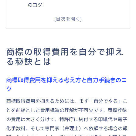
のコツ
商標登録費用を自分で安く済ませるポイン
ト解説
商標を自分で取得する際の費用節約アイデ
ア
商標の取得費用を自分で抑え
商標登録費用を自分で管理する方法と注意
る秘訣とは
点
商標の取得費用を最小限にする実践ステッ
商標取得費用を抑える考え方と自力手続きのコ
プ
ツ
自分で商標登録する際の費用内訳
商標取得費用を抑えるためには、まず「自分でやる」こ
商標取得で発生する主な費用とその内訳
とを前提とした費用構造の理解が不可欠です。商標登録
商標登録費用の構成と自分で手続きする場
の費用は大きく分けて、特許庁に納付する印紙代や電子
合の費用明細
化手数料、そして専門家（弁理士）へ依頼する場合の報
商標出願時に必要な費用と登録料の詳細