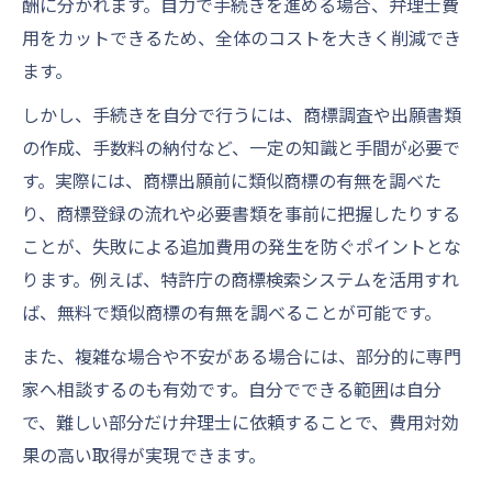
酬に分かれます。自力で手続きを進める場合、弁理士費
商標登録を自分で行う際の費用内訳を徹底
用をカットできるため、全体のコストを大きく削減でき
解説
ます。
商標取得費用の分かりやすい内訳と計算例
しかし、手続きを自分で行うには、商標調査や出願書類
商標登録料の計算方法や相場を解説
の作成、手数料の納付など、一定の知識と手間が必要で
商標登録費用の正しい計算方法と費用相場
す。実際には、商標出願前に類似商標の有無を調べた
商標登録料はいくらかかるのか計算例で解
り、商標登録の流れや必要書類を事前に把握したりする
説
ことが、失敗による追加費用の発生を防ぐポイントとな
商標出願時の費用計算と相場の最新情報
ります。例えば、特許庁の商標検索システムを活用すれ
ば、無料で類似商標の有無を調べることが可能です。
商標登録費用の計算と自分でやる場合の注
意点
また、複雑な場合や不安がある場合には、部分的に専門
商標の取得費用相場と計算方法のポイント
家へ相談するのも有効です。自分でできる範囲は自分
で、難しい部分だけ弁理士に依頼することで、費用対効
費用比較で見る商標の自力取得メリット
果の高い取得が実現できます。
商標取得費用の比較で分かる自分で申請す