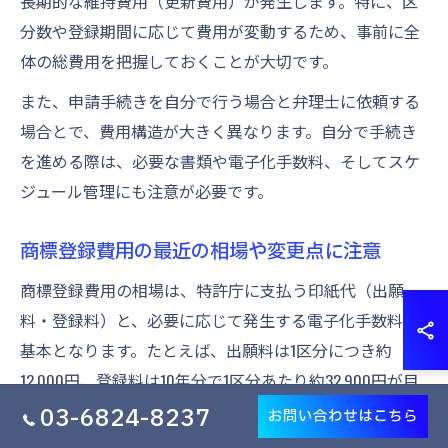
長期的な維持費用（更新費用）が発生します。特に、区
分数や登録期間に応じて費用が変動するため、事前に全
体の総費用を把握しておくことが大切です。
また、申請手続きを自分で行う場合と弁理士に依頼する
場合とで、費用構造が大きく異なります。自分で手続き
を進める際は、必要な書類や電子化手数料、そしてスケ
ジュール管理にも注意が必要です。
商標登録費用の最近の相場や変更点に注意
商標登録費用の相場は、特許庁に支払う印紙代（出願
料・登録料）と、必要に応じて発生する電子化手数料が
基本となります。たとえば、出願料は1区分につき約
12,000円、登録料は10年分で1区分あたり約32,900円が目
安です。費用は区分数が増えるほど高くなります。
03-6824-8237
お問い合わせはこちら