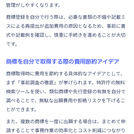
商標登録費用の最新トレンドとコスト管理
管理がしやすくなります。
法
商標登録を自分で行う際は、必要な書類の不備や記載ミ
商標の取得費用を最新データで再確認する
スによる再提出が追加費用の原因となるため、事前に書
更新時の商標費用や手続き方法まとめ
式や記載例を確認し、慎重に手続きを進めることが大切
商標の更新費用と手続きの流れを分かりや
です。
すく解説
商標を自分で取得する際の費用節約アイデア
商標更新費用はいくらかかるかと手続き方
法の注意点
商標取得時に費用を節約する具体的なアイデアとして、
商標登録の更新費用と自分でやる手順まと
まず「事前調査の徹底」が挙げられます。特許庁の無料
め
検索ツールを使い、類似商標や先行登録の有無を自分で
商標の更新時にかかる費用や必要な準備と
調べることで、無駄な出願費用や拒絶リスクを下げるこ
は
とができます。
商標更新費用の節約術と手続きポイント紹
また、複数の商標を一度に出願する場合は、まとめて申
介
請することで事務作業の効率化とコスト削減につながり