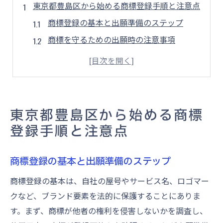
東京都豊島区から始める商標登録手順と注意点
商標登録の基本と出願準備のステップ
商標を守るための出願時の注意事項
東京都豊島区で商標登録を始めるポイント
商標出願に必要な書類と情報整理方法
実践的な商標登録の流れと落とし穴対策
商標登録を目指すなら知りたい出願先の選び方
東京都豊島区から始める商標
商標登録願の提出先を正確に知る方法
登録手順と注意点
オンライン出願と窓口提出の違いを比較
自社に合う商標出願先選定のポイント
商標登録の基本と出願準備のステップ
商標登録で選ぶべき出願先の判断基準
商標登録の基本は、自社の屋号やサービス名、ロゴマー
商標の提出手段ごとのメリットと注意点
クなど、ブランド要素を法的に保護することにありま
効率よく進める商標の出願方法とは何か
す。まず、商標が他者の権利を侵害しないかを調査し、