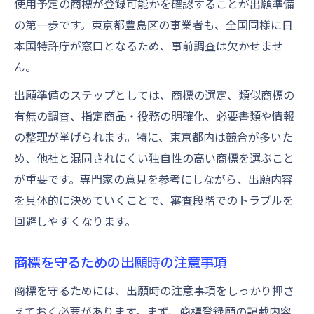
使用予定の商標が登録可能かを確認することが出願準備
商標出願を効率化する実践的な手順
の第一歩です。東京都豊島区の事業者も、全国同様に日
電子出願と郵送の使い分けポイント
本国特許庁が窓口となるため、事前調査は欠かせませ
商標登録で手間を省くコツと注意事項
ん。
スムーズな商標出願の進め方を徹底解説
出願準備のステップとしては、商標の選定、類似商標の
商標登録手続きの効率的な進行方法
有無の調査、指定商品・役務の明確化、必要書類や情報
ブランド保護に役立つ実践的な商標登録の流れ
の整理が挙げられます。特に、東京都内は競合が多いた
商標登録の流れを順番に整理して解説
め、他社と混同されにくい独自性の高い商標を選ぶこと
商標でブランドを守るための出願実務
が重要です。専門家の意見を参考にしながら、出願内容
区分選定や登録までの具体的な商標手順
を具体的に決めていくことで、審査段階でのトラブルを
商標登録によるブランド保護の重要性
回避しやすくなります。
実例から学ぶ商標登録の流れと対策
商標を守るための出願時の注意事項
費用も手間も抑える東京都豊島区での出願対策
商標登録出願にかかる費用の内訳と対策
商標を守るためには、出願時の注意事項をしっかり押さ
えておく必要があります。まず、商標登録願の記載内容
商標登録費用を抑えるための工夫と注意