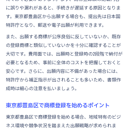
に誤りや漏れがあると、手続きが遅延する原因となりま
東京都豊島区で賢くできる商標出願の方法
す。東京都豊島区から出願する場合も、提出先は日本国
出願手数料と登録料の全体像を解説
特許庁となり、郵送や電子出願が利用できます。
商標登録費用の節約ポイントを押さえる
また、出願する商標が公序良俗に反していないか、既存
審査から登録まで商標取得の全体像を解説
の登録商標と類似していないかを十分に確認することが
商標登録の審査から登録完了までの流れ
大切です。費用面では、出願時と登録時の2段階で納付が
商標取得で知るべき審査内容と対策法
必要となるため、事前に全体のコストを把握しておくと
登録査定後の商標手続きとポイント整理
安心です。さらに、出願内容に不備があった場合には、
商標登録に必要な審査対応の実践方法
特許庁から補正指示が出されることも多いため、書類作
登録までに注意すべき商標取得の全体像
成時は細心の注意を払いましょう。
東京都豊島区で商標登録を始めるポイント
東京都豊島区で商標登録を始める場合、地域特有のビジ
ネス環境や競争状況を踏まえた出願戦略が求められま