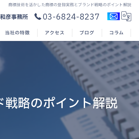
商標技術を活かした商標の登録実務とブランド戦略のポイント解説
03-6824-8237
和彦事務所
当社の特徴
アクセス
ブログ
コラム
コンサル
新規開業
申請(出願)
ド戦略のポイント解説
登録
相談