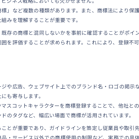
、ビジネス戦略においても欠かせません。
商標検索の手順と実務的な注意ポイント
商標」など複数の種類があります。また、商標法により保
商標登録検索で競合リスクを事前に発見
仕組みを理解することが重要です。
商標検索結果を活かす技術的な分析方法
、既存の商標と混同しないかを事前に確認することがポイ
ビジネス成功のための商標検索活用術
範囲を評価することが求められます。これにより、登録不
商標技術を用いた競合商標のチェック法
ブランド価値を守る商標活用ガイド解説
商標活用ガイドでブランド保護を徹底する
商標技術を活かした価値向上の具体策とは
ージや広告、ウェブサイト上でのブランド名・ロゴの掲示
商標の使用具体例から見るブランド強化法
止にも寄与します。
やマスコットキャラクターを商標登録することで、他社と
商標使用ガイドライン策定の実践的な流れ
ンドのタグなど、幅広い場面で商標が活用されています。
商標活用ガイドでリスクマネジメント強化
ることが重要であり、ガイドラインを策定し従業員や取引
自社の成長を支える商標技術の実践知識
商品・サービス以外での商標使用の制限など、実務での具
商標技術で自社ブランドの成長を加速する