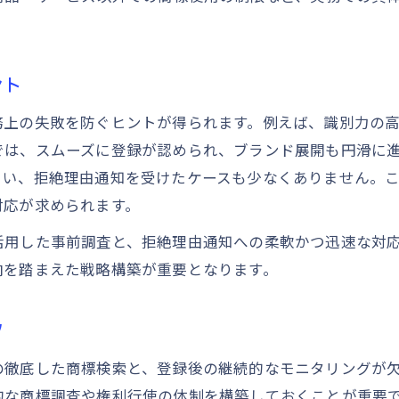
商標事例から学ぶ成功する成長戦略の要点
商標の使用ガイドラインで信頼性を高める
ント
商標活用ガイドを活かした組織体制の構築
務上の失敗を防ぐヒントが得られます。例えば、識別力の
商標技術の応用で業界内競争に勝つ方法
では、スムーズに登録が認められ、ブランド展開も円滑に
まい、拒絶理由通知を受けたケースも少なくありません。
対応が求められます。
活用した事前調査と、拒絶理由通知への柔軟かつ迅速な対
向を踏まえた戦略構築が重要となります。
ツ
の徹底した商標検索と、登録後の継続的なモニタリングが
的な商標調査や権利行使の体制を構築しておくことが重要