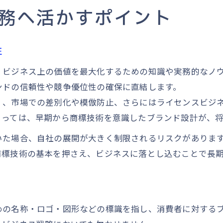
ビジネス成功へ導く商標の活用戦略とは
務へ活かすポイント
商標活用ガイドでブランド価値を高める秘訣
商標技術を応用したビジネス戦略の実践法
性
商標登録と活用の成功事例に学ぶ戦略構築
、ビジネス上の価値を最大化するための知識や実務的なノ
商標ビジネスで差別化するためのポイント
ンドの信頼性や競争優位性の確保に直結します。
商標の使用ガイドライン策定で信頼を築く
く、市場での差別化や模倣防止、さらにはライセンスビジ
商標登録時に注意すべき落とし穴と対策
とっては、早期から商標技術を意識したブランド設計が、
商標登録で多い失敗事例とその対策を解説
いた場合、自社の展開が大きく制限されるリスクがありま
商標登録がダメな例を知りリスクを回避
商標技術の基本を押さえ、ビジネスに落とし込むことで長
指定商品の記載ミスを防ぐ商標技術の活用
商標技術で拒絶理由通知への対応力を強化
商標の普通名称による登録不可事例の注意
めの名称・ロゴ・図形などの標識を指し、消費者に対する
効果的な商標検索で競合リスクを低減