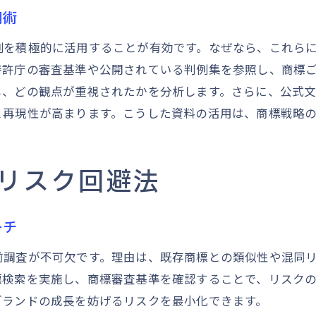
商標法に基づく類似の境界線を整理
用術
商標の全体観察と要部観察の違いを解説
例を積極的に活用することが有効です。なぜなら、これら
商標類似どこまでを法的に判断するか
特許庁の審査基準や公開されている判例集を参照し、商標
商標法で考える類否判断の最新ポイント
し、どの観点が重視されたかを分析します。さらに、公式
商標審査基準と法的判断の違いを比較
と再現性が高まります。こうした資料の活用は、商標戦略
商標判断で押さえたい法的リスクの回避策
商標トラブルを防ぐ判断基準の押さえ方
リスク回避法
商標トラブルを防ぐための判断基準の基礎
商標類否判断の具体的な押さえどころ紹介
商標検索と審査基準でトラブルを未然防止
ーチ
商標法を意識した商標判断の実践例
前調査が不可欠です。理由は、既存商標との類似性や混同
商標リスクを低減するための注意点まとめ
標検索を実施し、商標審査基準を確認することで、リスク
商標判断で迷わないためのFAQ活用法
ブランドの成長を妨げるリスクを最小化できます。