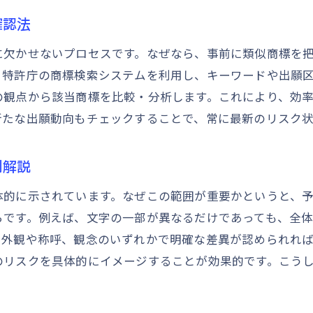
商標の判断で求められる観点の整理
確認法
商標法に基づく類似判断の最新動向紹介
に欠かせないプロセスです。なぜなら、事前に類似商標を
商標審査基準を生かした実務対策の実例
、特許庁の商標検索システムを利用し、キーワードや出願
商標判例を通じて学ぶ審査基準の運用
の観点から該当商標を比較・分析します。これにより、効
新たな出願動向もチェックすることで、常に最新のリスク
判例を参考にした商標判断の実践知識
商標類否判断判例から読み解く実務知識
例解説
商標の判例分析で学ぶ判断基準の使い方
商標判例を活かしたリスク回避の視点
体的に示されています。なぜこの範囲が重要かというと、
らです。例えば、文字の一部が異なるだけであっても、全
商標法と判例の関係性を実務で活用する
、外観や称呼、観念のいずれかで明確な差異が認められれ
商標類似どこまでが問題となるかを判例解説
のリスクを具体的にイメージすることが効果的です。こう
商標審査基準と判例の違いを理解する
商標法の視点から見る類似の境界線