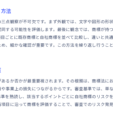
商標の3点観察から導くリスク回避策
く方法
商標類否判断に役立つ3点観察の応用法
の三点観察が不可欠です。まず外観では、文字や図形の形
商標検索と3点観察で安全性を高める方法
混同する可能性を評価します。最後に観念では、商標が持
商標検索を活用した安全な登録戦略
項目ごとに既存商標と自社商標を並べて比較し、違いと共通
商標検索の基本と類似商標発見のコツ
ため、細かな確認が重要です。この方法を繰り返し行うこ
商標登録前に必要な検索と審査基準の確認
商標類似どこまで確認すべきかの指針
商標検索から得られる類否判断のヒント
質
商標審査基準を意識した検索の具体例
があるか否かが最重要視されます。その根拠は、商標法に
商標法の観点で考える登録リスクの見極め
損や事業上の損失につながるからです。審査基準では、単
審査基準に基づく商標類否の考え方
基準を熟読し、該当するポイントごとに自社商標のリスク
商標審査基準の全体像と重視ポイント
当項目に沿って商標を評価することで、審査でのリスク発
商標類否判断審査基準の詳細を理解する