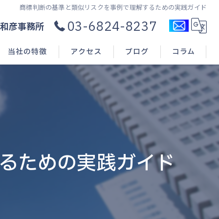
商標判断の基準と類似リスクを事例で理解するための実践ガイド
03-6824-8237
和彦事務所
当社の特徴
アクセス
ブログ
コラム
コンサル
新規開業
申請(出願)
るための実践ガイド
登録
相談