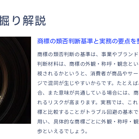
商標類似はどこまで認められるかの実例解説
商標判断に活かす公式文書と判例の活用術
掘り解説
専門家が伝える商標リスク回避法
商標リスク回避のための基本的アプローチ
商標の類否判断基準と実務の要点を
商標の類否判断で避けたい主な落とし穴
商標の類否判断の基準は、事業やブランド
商標登録前の検索と審査基準チェック手順
判断材料は、商標の外観・称呼・観念とい
商標法を踏まえた安全なネーミング戦略
視されるかというと、消費者が商品やサー
商標類否判断判例を参考にリスクを低減
ジで混同が生じやすいからです。たとえば
商標権侵害防止に役立つ実践的ポイント
合、また意味が共通している場合には、商
れるリスクが高まります。実務では、これ
商標の3点観察で見抜く重要ポイント
標と比較することがトラブル回避の基本で
商標の外観・称呼・観念とは何かを解説
用い、具体的な商標ごとに外観・称呼・観
商標の3点観察による類似判断の実際例
歩といえるでしょう。
商標審査基準を活かした観察ポイント整理