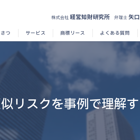
経営知財研究所
矢口
株式会社
弁理士
いさつ
サービス
商標リース
よくある質問
類似リスクを事例で理解す