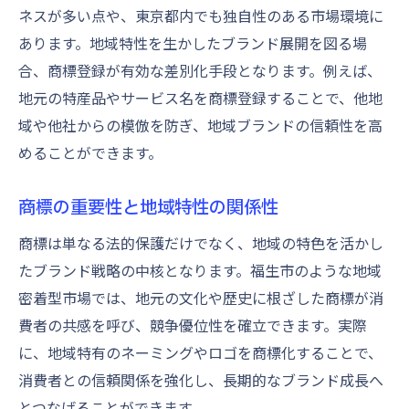
効率的な商標登録のための相談先選定
ネスが多い点や、東京都内でも独自性のある市場環境に
早い者勝ちの商標登録 失敗しない申請のコツ
あります。地域特性を生かしたブランド展開を図る場
商標登録は早い者勝ちの理由を解説
合、商標登録が有効な差別化手段となります。例えば、
申請のタイミングで商標保護が変わる
地元の特産品やサービス名を商標登録することで、他地
域や他社からの模倣を防ぎ、地域ブランドの信頼性を高
商標出願時に注意したい失敗パターン
めることができます。
スピーディーな商標申請の進め方とは
先願主義を活かした商標登録の戦略
商標の重要性と地域特性の関係性
商標登録で後悔しないための準備事項
商標は単なる法的保護だけでなく、地域の特色を活かし
福生市の読み方や地域特性から見る商標事情
たブランド戦略の中核となります。福生市のような地域
福生市の読み方と商標の関係性を解説
密着型市場では、地元の文化や歴史に根ざした商標が消
地域特性が影響する商標登録の傾向
費者の共感を呼び、競争優位性を確立できます。実際
地名と商標保護の関係をわかりやすく
に、地域特有のネーミングやロゴを商標化することで、
地域資源を活かす商標活用の事例紹介
消費者との信頼関係を強化し、長期的なブランド成長へ
福生市の歴史が商標に与える影響とは
とつなげることができます。