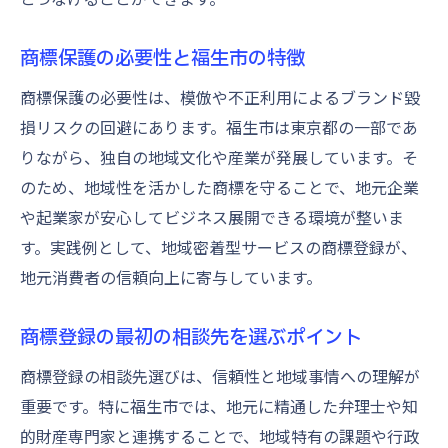
地域密着型の商標登録のポイント
商標保護の必要性と福生市の特徴
商標保護に役立つ行政手続きの最新動向を紹介
商標保護の必要性は、模倣や不正利用によるブランド毀
最新の商標行政手続き動向を解説
損リスクの回避にあります。福生市は東京都の一部であ
商標保護強化のための政策と支援策
りながら、独自の地域文化や産業が発展しています。そ
行政サービスを活用した商標登録術
のため、地域性を活かした商標を守ることで、地元企業
商標審査フローの最近の変更点とは
や起業家が安心してビジネス展開できる環境が整いま
行政手続きで注意したい更新ポイント
す。実践例として、地域密着型サービスの商標登録が、
商標登録に役立つ最新情報の取得方法
地元消費者の信頼向上に寄与しています。
効率的な商標登録でブランド価値を守る方法
商標登録の最初の相談先を選ぶポイント
効率的な商標登録手続きの全体像
商標でブランド価値を高める実践法
商標登録の相談先選びは、信頼性と地域事情への理解が
商標保護がビジネス成長に与える効果
重要です。特に福生市では、地元に精通した弁理士や知
的財産専門家と連携することで、地域特有の課題や行政
継続的な商標管理でブランドを守るポイン