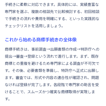
手続きに柔軟に対応できます。具体的には、実績豊富な
ト
専門家を選ぶ、複数の相談先で比較検討する、初回相談
商標登録後のトラブルを防ぐ対策法
で手続きの流れや費用を明確にする、といった実践的な
商標の有効活用で競争力を維持する方法
チェックリストを活用しましょう。
これから始める商標手続きの全体像
商標手続きは、事前調査→出願書類の作成→特許庁への
提出→審査→登録という流れで進行します。まず、既存
商標との重複を避けるため専門家による調査が不可欠で
す。その後、必要書類を準備し、特許庁へ正式に出願し
ます。審査では、形式や内容の適合性が確認され、問題
なければ登録が完了します。各段階で専門家の助言を受
けることで、スムーズかつ確実な商標取得が実現しま
す。