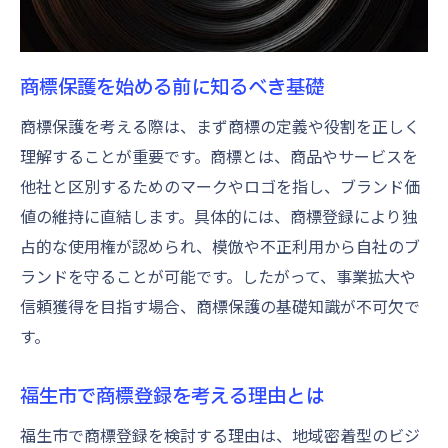
説
福生市で押さえておきたい商標手続き
地域独自の商標登録手続きの流れ
商標保護を始める前に知るべき基礎
商標手続きで必要な書類と準備とは
商標保護を考える際は、まず商標の定義や役割を正しく
福生市でよくある商標申請の注意点
理解することが重要です。商標とは、商品やサービスを
商標登録時の行政手続きの特徴解説
他社と区別するためのマークやロゴを指し、ブランド価
手続きの効率化を図る実践的なポイント
値の維持に直結します。具体的には、商標登録により独
占的な使用権が認められ、模倣や不正利用から自社のブ
信頼できる専門家選びで商標登録をスムーズに
ランドを守ることが可能です。したがって、事業拡大や
商標登録の専門家選びで重視すべき点
信頼獲得を目指す場合、商標保護の基礎知識が不可欠で
福生市周辺で信頼できる士業の特徴
す。
商標登録代行サービスの選び方とは
専門家に依頼するメリットと注意点
福生市で商標登録を考える理由とは
口コミや実績で見極める商標の専門家
福生市で商標登録を検討する理由は、地域密着型のビジ