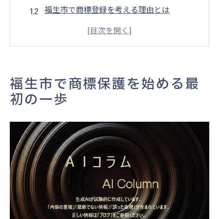
福生市で商標登録を考える理由とは
商標の重要性と地域特性の関係性
商標保護の必要性と福生市の特徴
商標登録の最初の相談先を選ぶポイント
これから始める商標手続きの全体像
福生市で商標保護を始める最
商標登録を目指すなら知っておきたい基礎知識
初の一歩
商標登録に必要な基本知識を徹底解説
商標の種類と登録の流れを正しく理解
知っておきたい商標の審査ポイント
商標登録で重視すべき基礎用語と意味
初めての商標申請で失敗しない方法
商標と他の知的財産権との違いを整理
東京都福生市における商標手続きのポイント解