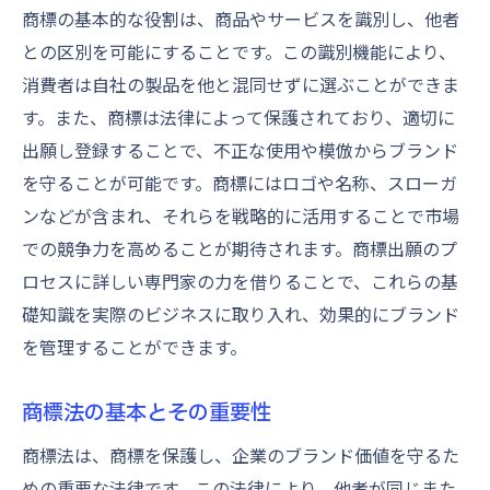
商標の基本的な役割は、商品やサービスを識別し、他者
専門家の意見を活用するメリット
との区別を可能にすることです。この識別機能により、
商標手続きでの専門家の役割
消費者は自社の製品を他と混同せずに選ぶことができま
専門家とのコミュニケーションの取り方
す。また、商標は法律によって保護されており、適切に
商標出願での専門家の費用対効果
出願し登録することで、不正な使用や模倣からブランド
商標審査を見据えた準備と留意点
を守ることが可能です。商標にはロゴや名称、スローガ
商標審査の流れを理解する
ンなどが含まれ、それらを戦略的に活用することで市場
審査で注目されるポイント
での競争力を高めることが期待されます。商標出願のプ
商標審査に向けた資料準備
ロセスに詳しい専門家の力を借りることで、これらの基
礎知識を実際のビジネスに取り入れ、効果的にブランド
審査での異議申し立ての対応法
を管理することができます。
商標審査のタイムラインと重要性
審査結果のフォローアップ方法
商標法の基本とその重要性
商標登録の成功を確実にするための戦略
商標法は、商標を保護し、企業のブランド価値を守るた
商標登録の成功事例から学ぶ
めの重要な法律です。この法律により、他者が同じまた