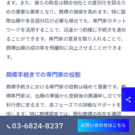
ます。また、彼らの助言は競合他社との差別化を図るた
めの重要な要素となり、商標の価値を高めます。特に国
際出願や多言語対応が必要な場合でも、専門家のネット
ワークを活用することで、迅速かつ的確に手続きを進め
ることができます。専門家の意見を取り入れることで、
商標出願の成功率を飛躍的に向上させることができま
す。
商標手続きでの専門家の役割
商標手続きにおける専門家の役割は極めて重要です。商
標専門家は、出願の準備から登録後の異議申し立てや権
利行使に至るまで、各フェーズでの詳細なサポートを提
供します。特に商標調査では、類似商標の存在を確認
し、出願が競合他社との衝突を避けるための大切なステ
03-6824-8237
お問い合わせはこちら
ップとなります。さらに、法的な文書作成や商標法に基