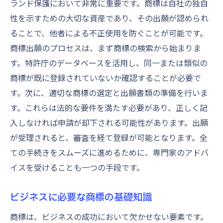
ランド保護において非常に重要です。商標は自社の独自
商標調査で発見された問題の対処法
性を示すための大切な資産であり、その出願が認められ
商標調査をプロに依頼するメリット
ることで、他者による不正使用を防ぐことが可能です。
商標出願のプロセスは、まず商標の検索から始まりま
スムーズな商標出願を実現するための書類作成
す。特許庁のデータベースを活用し、同一または類似の
のコツ
商標が既に登録されていないか確認することが必要で
商標出願書類の準備手順
す。次に、適切な商標の選定と出願書類の準備を行いま
申請書類で間違えやすいポイント
す。これらは法的な要件を満たす必要があり、正しく記
商標出願書類のチェックリスト
入しなければ申請が却下される可能性があります。出願
スムーズな出願のためのタイムライン
が受理されると、審査を経て登録が可能となります。全
書類作成で気をつけるべき法律用語
ての手続きをスムーズに進めるために、専門家のアドバ
商標出願のための書類管理の方法
イスを受けることも一つの手段です。
専門家のアドバイスを活用し商標出願を円滑に
ビジネスに必要な商標の基礎知識
専門家に相談するタイミング
商標専門家を選ぶ際のポイント
商標は、ビジネスの成功において欠かせない要素です。