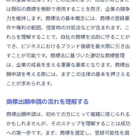
商標登録成功のカギとなる戦略
は類似の商標を無断で使用することを防ぎ、企業の競争
登録後の商標管理のポイント
力を維持します。商標法の基本概念には、商標の登録要
商標登録後のマーケティング活用法
件や権利の範囲、侵害時の対処法などが含まれます。こ
登録商標の更新と維持方法
れらを理解することで、自社の商標を法的に守ることが
でき、ビジネスにおけるブランド価値を最大限に引き出
商標登録におけるリスク管理
すことが可能です。商標法に基づいた適切な商標管理
商標でブランドを守りビジネスを強固にする方
は、企業の成長を支える重要な要素となります。商標出
法
願申請を考える際には、まずこの法律の基本を押さえる
商標を活用したブランド構築法
ことが求められます。
ブランド保護のための商標戦略
商標を使ったブランド認知の拡大
商標出願申請の流れを理解する
商標権侵害への対策方法
商標出願申請は、初めての方にとって複雑に感じられる
ブランド価値を高める商標利用
かもしれませんが、そのステップを理解することは成功
商標とビジネス成長の関連性
への第一歩です。まず、商標を選定し、登録可能性を調