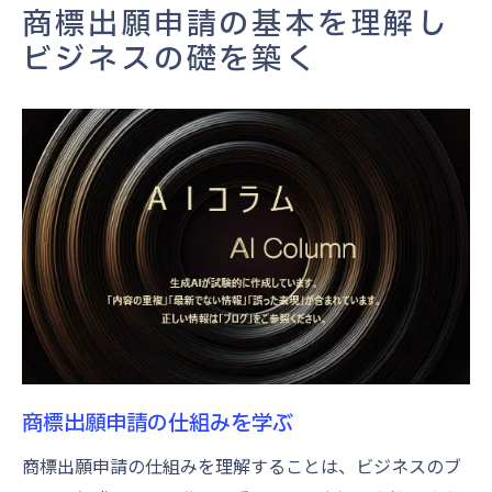
商標の役割とビジネスへの影響
商標出願申請の基本を理解し
商標を取得することのメリット
ビジネスの礎を築く
商標選びの重要性と成功するための秘訣
ビジネスに最適な商標を選ぶ方法
商標選びで考慮すべき要素
成功する商標選びのためのポイント
競合との差別化を図る商標選び
商標選びがビジネスに与える影響
商標選びの失敗を避ける秘訣
商標調査で失敗を避けるためのステップ
商標調査の必要性とその目的
商標調査を効果的に行う方法
商標出願申請の仕組みを学ぶ
商標調査でチェックすべきポイント
商標出願申請の仕組みを理解することは、ビジネスのブ
既存商標との重複を避けるには