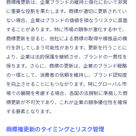
商標権更新は、企業ブランドの維持と強化において非常
商標管理ソフトウェアの選び方と導入のメ
に重要な役割を果たします。商標が適切に更新されてい
リット
ない場合、企業はブランドの価値を損なうリスクに直面
ソフトウェアを活用した更新スケジュール
することがあります。特に市場の競争が激化する中で、
の管理
商標更新を怠ると、他社による商標の取得や模倣品の横
商標管理ソフトウェアによるデータベース
行を許してしまう可能性があります。更新を行うことに
の構築
より、企業は法的保護を継続させ、ブランドの一貫性を
更新プロセス自動化の効果と導入事例
保ちます。さらに、商標の更新は、企業のブランド戦略
商標管理ソフトウェアで情報収集を効率化
の一環として、消費者の信頼を維持し、ブランド認知度
ソフトウェアで実現する商標更新の未来
を向上させることにもつながります。特にグローバル市
場での展開を考慮する場合、各国の法規制に準拠した商
特許庁の動向を追って商標更新を成功させる秘
標更新が不可欠であり、これが企業の競争優位性を確保
訣
する要素となります。
特許庁の最新動向を把握するための情報源
特許庁の方針が商標更新に与える影響
商標権更新のタイミングとリスク管理
特許庁の動向を反映した戦略的な更新計画