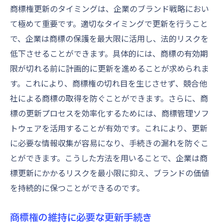
商標権更新のタイミングは、企業のブランド戦略におい
特許庁と連携した商標更新の手続き
て極めて重要です。適切なタイミングで更新を行うこと
特許庁動向を踏まえた商標更新のケースス
で、企業は商標の保護を最大限に活用し、法的リスクを
タディ
低下させることができます。具体的には、商標の有効期
特許庁情報を活用した商標更新のための準
限が切れる前に計画的に更新を進めることが求められま
備
す。これにより、商標権の切れ目を生じさせず、競合他
法的リスクを最小限に抑える商標更新のテクニ
社による商標の取得を防ぐことができます。さらに、商
ック
標の更新プロセスを効率化するためには、商標管理ソフ
法的リスクを軽減するための商標更新戦略
トウェアを活用することが有効です。これにより、更新
商標更新における法的リスクの種類と対策
に必要な情報収集が容易になり、手続きの漏れを防ぐこ
とができます。こうした方法を用いることで、企業は商
法的アドバイザーの活用によるリスク管理
標更新にかかるリスクを最小限に抑え、ブランドの価値
商標更新の法的トラブルを未然に防ぐ方法
を持続的に保つことができるのです。
商標更新で避けるべき法的落とし穴
商標更新における法的リスクの具体例
商標権の維持に必要な更新手続き