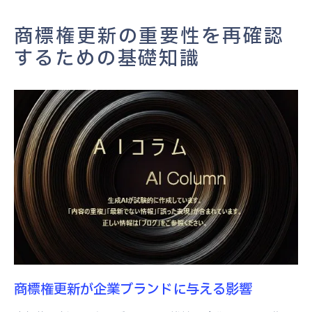
商標権更新が法的に求められる理由
商標権更新の重要性を再確認
商標権更新の基礎知識を深めるためのリソ
するための基礎知識
ース
最新ガイドラインを活用した商標更新の進め方
特許庁の最新ガイドラインの概要
ガイドラインを活用した更新手順の最適化
ガイドライン変更による企業への影響
商標権更新のためのガイドライン遵守方法
ガイドラインに基づく更新手続きの実例
最新ガイドラインをフォローするための実
践法
商標管理ソフトウェアで更新プロセスを効率化
商標権更新が企業ブランドに与える影響
する方法