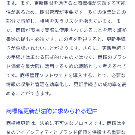
ます。まず、更新期限を過ぎると商標権が失効する可能
情報収集の成功事例に学ぶ商標更新
性があるため、期限管理が重要です。多くの企業はこの
企業ブランド価値を守る商標更新の実践法
部分で誤解し、権利を失うリスクを抱えています。ま
ブランド価値を高める商標更新の施策
た、商標が市場で実際に使用されていることを示す証拠
書類の提出も必須です。この点を軽視すると、更新手続
商標更新がブランド戦略に与える影響
きが承認されないことがあります。さらに、更新手続き
ブランド保護のための商標更新実施例
の手続きは単なる形式的なものではなく、商標のブラン
商標更新でブランド価値を維持する方法
ド価値を最大限に活用するための戦略として考えるべき
更新手続きにおけるブランド価値の見直し
です。商標管理ソフトウェアを導入することで、必要な
商標更新によるブランド強化の成功事例
情報の収集と管理を効率化し、更新手続きの成功率を高
めることができます。
商標権更新が法的に求められる理由
商標権更新は、法的に不可欠なプロセスです。商標は企
業のアイデンティティとブランド価値を保護する重要な