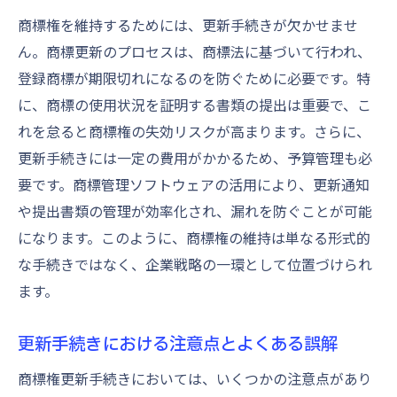
業界トレンドを反映した商標更新戦略の構築
商標権を維持するためには、更新手続きが欠かせませ
業界トレンドに基づく商標更新の必要性
ん。商標更新のプロセスは、商標法に基づいて行われ、
業界動向を踏まえた商標更新の流れ
登録商標が期限切れになるのを防ぐために必要です。特
トレンドを取り入れた商標更新の成功事例
に、商標の使用状況を証明する書類の提出は重要で、こ
商標更新における業界トレンドの影響
れを怠ると商標権の失効リスクが高まります。さらに、
市場調査を活かした商標更新の戦略
更新手続きには一定の費用がかかるため、予算管理も必
要です。商標管理ソフトウェアの活用により、更新通知
業界トレンドを基にした商標更新のステッ
や提出書類の管理が効率化され、漏れを防ぐことが可能
プ
になります。このように、商標権の維持は単なる形式的
商標更新に備えた情報収集の最前線
な手続きではなく、企業戦略の一環として位置づけられ
効率的な情報収集方法とその重要性
ます。
情報収集に役立つオンラインリソース
情報収集を支えるネットワークの活用
更新手続きにおける注意点とよくある誤解
商標更新のための情報収集仮説検証法
商標権更新手続きにおいては、いくつかの注意点があり
情報収集を強化する最新ツール