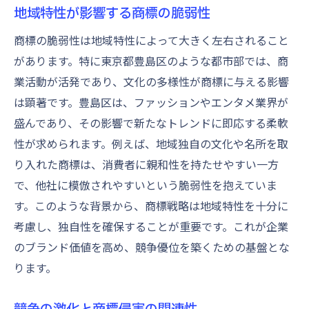
豊島区の事例に見る商標保護の成功と失敗
地域特性が影響する商標の脆弱性
成功事例から学ぶ商標保護の要点
商標の脆弱性は地域特性によって大きく左右されること
失敗事例が教える商標保護の難しさ
があります。特に東京都豊島区のような都市部では、商
商標保護成功のための要因分析
業活動が活発であり、文化の多様性が商標に与える影響
成功と失敗から得る商標戦略の知見
は顕著です。豊島区は、ファッションやエンタメ業界が
事例に基づく商標保護の改善点
盛んであり、その影響で新たなトレンドに即応する柔軟
性が求められます。例えば、地域独自の文化や名所を取
商標保護における成功例の特長
り入れた商標は、消費者に親和性を持たせやすい一方
ブランド価値を守るための商標管理のポイント
で、他社に模倣されやすいという脆弱性を抱えていま
商標管理がブランド価値に与える影響
す。このような背景から、商標戦略は地域特性を十分に
ブランド価値を高める商標管理方法
考慮し、独自性を確保することが重要です。これが企業
効果的な商標管理によるブランド保護
のブランド価値を高め、競争優位を築くための基盤とな
商標管理の基本ポイントとその効果
ります。
商標管理がもたらすブランドの強化
ブランド価値向上のための商標施策
競争の激化と商標侵害の関連性