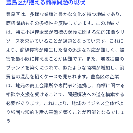
豊島区が抱える商標問題の現状
豊島区における商標戦略の基盤
地域特有の商標戦略を活かす方法
豊島区は、多様な業種と豊かな文化を持つ地域であり、
商標問題もその多様性を反映しています。この地域で
成功するための商標戦略の考え方
は、特に小規模企業が商標の保護に関する法的知識やリ
商標戦略に地域性をどう組み込むか
ソースを欠いていることが課題となっています。これに
豊島区が示す商標戦略の成功要素
より、商標侵害が発生した際の迅速な対応が難しく、被
地域戦略と商標保護のバランス
害を最小限に抑えることが困難です。また、地域独自の
商標侵害を防ぐための法的手段と実践
ブランドを築くにつれて、似たような商標が増加し、消
商標侵害防止のための法的プロセス
費者の混乱を招くケースも見られます。豊島区の企業
法律を活用した商標保護の実践方法
は、地元の商工会議所や専門家と連携し、商標に関する
法的手段による商標侵害の抑制
相談や支援を受けることで、問題解決への道を模索する
必要があります。これにより、地域のビジネス全体がよ
法的対策が持つ商標保護の意義
り強固な知的財産の基盤を築くことが可能となるでしょ
商標権を守るための法的支援
う。
法律と実務で守る商標の安全