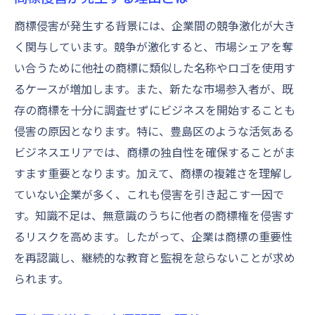
地域密着型の商標保護戦略の効果
商標侵害が発生する背景には、企業間の競争激化が大き
ケーススタディから見る商標の重要性
く関与しています。競争が激化すると、市場シェアを奪
商標保護が企業に与える影響
い合うために他社の商標に類似した名称やロゴを使用す
実例で証明される商標保護の価値
るケースが増加します。また、新たな市場参入者が、既
商標保護強化がもたらす長期的利益
存の商標を十分に調査せずにビジネスを開始することも
侵害の原因となります。特に、豊島区のような活気ある
商標侵害がビジネスに与える影響とその対策
ビジネスエリアでは、商標の独自性を確保することがま
商標侵害が企業に及ぼす直接的な影響
すます重要となります。加えて、商標の複雑さを理解し
影響を最小限に抑えるための対策とは
ていない企業が多く、これも侵害を引き起こす一因で
商標侵害に対する効果的な対応策
す。知識不足は、無意識のうちに他者の商標権を侵害す
商標の喪失がビジネスに与える損害
るリスクを高めます。したがって、企業は商標の重要性
企業が取るべき商標保護アプローチ
を再認識し、継続的な教育と監視を怠らないことが求め
商標侵害後のリカバリー戦略
られます。
地域特有の商標戦略と豊島区の教訓