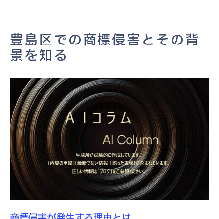
商標侵害を未然に防ぐための地域の取り組
み
豊島区での商標侵害とその背
知識不足が引き起こす商標侵害
景を知る
具体的な商標侵害事例から学ぶリスク管理
豊島区で実際に起きた商標侵害のケース
商標侵害から学ぶリスク回避のポイント
事例で見る商標保護の失敗と教訓
商標侵害事例に基づくリスク管理戦略
商標侵害事例を活かした防止策の構築
成功事例との対比で学ぶ商標リスク
商標保護の重要性を豊島区のケーススタディで
検証
豊島区における商標保護の必要性
商標侵害が発生する理由とは