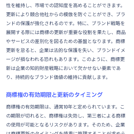
性を維持し、市場での認知度を高めることができます。
専門家に相談するタイミングとその利点
更新により競合他社からの模倣を防ぐことができ、ブラ
商標更新申請の成功例に学ぶブランド保護法
ンドの保護が強化されるのです。特に、ブランド戦略を
成功事例から学ぶ商標更新の秘訣
展開する際には商標の更新が重要な役割を果たし、商品
商標更新における成功企業の共通点
やサービスの差別化を図るための基盤となります。商標
更新を怠ると、企業は法的な保護を失い、ブランドイメ
ケーススタディで学ぶ商標更新の実践
ージが損なわれる恐れもあります。このように、商標更
ブランド保護に成功した企業の戦略
新は企業の知的財産戦略において欠かせない要素であ
商標更新成功のためのベストプラクティス
り、持続的なブランド価値の維持に貢献します。
実例から見る商標更新失敗の回避策
知財保護の観点から見る商標更新申請の重要性
商標権の有効期限と更新のタイミング
知財保護が企業に与える影響
商標権の有効期限は、通常10年と定められています。こ
商標更新と知財保護の関係性を解説
の期限が切れると、商標権は失効し、第三者による商標
知財保護の観点から見た商標更新の必要性
の使用が可能となるリスクがあります。そのため、企業
商標更新で企業の知財戦略を強化する
は商標更新のタイミングを慎重に管理することが求めら