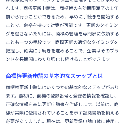
商標裁判例から見る更新の重要性
れます。商標更新申請は、商標権の有効期限満了の１年
前から行うことができるため、早めに手続きを開始する
商標更新が知財保護の柱となる理由
ことで、余裕を持って対策が可能です。更新のタイミン
企業の顔を守るための商標更新申請のステップ
グを逃さないためには、商標の管理を専門家に依頼する
ガイド
ことも一つの手段です。商標更新の適切なタイミングを
商標更新申請を始める前に確認すべきこと
把握し、確実に手続きを進めることで、企業はそのブラ
具体的な商標更新ステップの理解
ンドを長期間にわたり強化し続けることができます。
商標更新申請における実務的なアドバイス
初めての商標更新申請のためのガイドライ
商標権更新申請の基本的なステップとは
ン
商標権更新申請にはいくつかの基本的なステップがあり
商標更新のプロセスを簡易化する方法
ます。最初に、商標の登録番号と登録者情報を確認し、
商標更新申請で企業のブランド価値を守る
正確な情報を基に更新申請書を作成します。以前は、商
商標更新申請での注意点とよくあるミスを回避
標が実際に使用されていることを示す証拠書類を揃える
する方法
必要がありました。現在は、更新登録申請自体に使用し