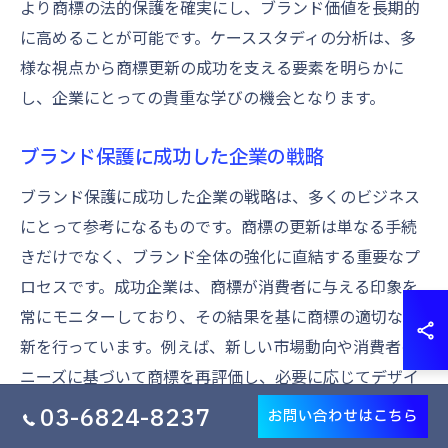
より商標の法的保護を確実にし、ブランド価値を長期的
に高めることが可能です。ケーススタディの分析は、多
様な視点から商標更新の成功を支える要素を明らかに
し、企業にとっての貴重な学びの機会となります。
ブランド保護に成功した企業の戦略
ブランド保護に成功した企業の戦略は、多くのビジネス
にとって参考になるものです。商標の更新は単なる手続
きだけでなく、ブランド全体の強化に直結する重要なプ
ロセスです。成功企業は、商標が消費者に与える印象を
常にモニターしており、その結果を基に商標の適切な更
新を行っています。例えば、新しい市場動向や消費者の
ニーズに基づいて商標を再評価し、必要に応じてデザイ
ンやネーミングを調整するなどの戦略を取っています。
03-6824-8237
お問い合わせはこちら
また、法律の専門家と連携し、手続きの正確さを確保す