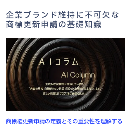
商標権更新申請の基本的なステップとは
企業ブランド維持に不可欠な
商標更新に必要な基本的書類の準備
商標更新申請の基礎知識
企業が知っておくべき商標更新の注意点
商標更新申請で押さえるべきタイミングと必要
書類
商標更新の最適なタイミングを見極める方
法
商標更新に必要な書類一覧とその取得法
商標更新申請における期限の重要性
書類不備を防ぐための事前準備法
商標専門家の助言を得るメリット
商標更新のための書類管理システムの活用
商標権更新申請の定義とその重要性を理解する
商標更新申請プロセスの流れ―スムーズな手続