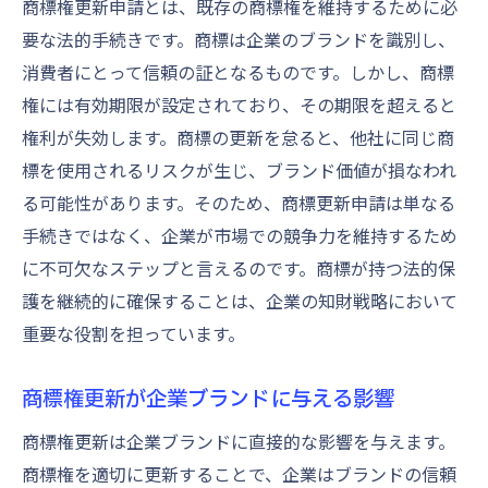
商標権更新申請とは、既存の商標権を維持するために必
きの秘訣
要な法的手続きです。商標は企業のブランドを識別し、
商標更新申請の流れを段階的に解説
消費者にとって信頼の証となるものです。しかし、商標
スムーズな商標更新のために押さえるべき
権には有効期限が設定されており、その期限を超えると
ポイント
権利が失効します。商標の更新を怠ると、他社に同じ商
オンライン申請と紙申請の違いと選択
標を使用されるリスクが生じ、ブランド価値が損なわれ
商標更新申請中のトラブルシューティング
る可能性があります。そのため、商標更新申請は単なる
商標更新手続きの時間管理術
手続きではなく、企業が市場での競争力を維持するため
更新申請後のフォローアップ方法
に不可欠なステップと言えるのです。商標が持つ法的保
護を継続的に確保することは、企業の知財戦略において
商標権を守るための更新申請手続きのポイント
重要な役割を担っています。
商標権を永続的に守るための基本戦略
更新申請の成功率を高めるためのヒント
商標権更新が企業ブランドに与える影響
商標権の維持に必要な追加措置とは
商標権更新は企業ブランドに直接的な影響を与えます。
商標侵害を防ぐための定期的なチェック
商標権を適切に更新することで、企業はブランドの信頼
商標更新後に行うべきブランド管理