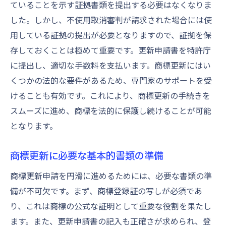
商標更新申請で陥りがちなミスを知る
ていることを示す証拠書類を提出する必要はなくなりま
した。しかし、不使用取消審判が請求された場合には使
商標更新手続きの落とし穴とその対策
用している証拠の提出が必要となりますので、証拠を保
商標更新での失敗事例から学ぶ教訓
存しておくことは極めて重要です。更新申請書を特許庁
商標更新申請前に確認するべきリスト
に提出し、適切な手数料を支払います。商標更新にはい
ミスを防ぐための商標更新チェックリスト
くつかの法的な要件があるため、専門家のサポートを受
商標更新をスムーズに進めるためのヒント
けることも有効です。これにより、商標更新の手続きを
スムーズに進め、商標を法的に保護し続けることが可能
となります。
商標更新に必要な基本的書類の準備
商標更新申請を円滑に進めるためには、必要な書類の準
備が不可欠です。まず、商標登録証の写しが必須であ
り、これは商標の公式な証明として重要な役割を果たし
ます。また、更新申請書の記入も正確さが求められ、登