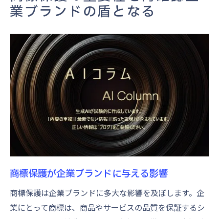
企業の長期的安定を支える商標戦略
業ブランドの盾となる
模倣品から守る戦略市場での商標の価値とは
商標が模倣品対策に果たす役割
市場での商標価値を高める方法
模倣品からブランドを守る法的手段
商標権によるブランド独自性の維持
商標保護を通じたブランド防衛戦略
企業競争力を高める商標の活用法
商標取得のステップ企業成功の道筋を探る
商標取得プロセスの基本
商標調査の重要性と方法
商標保護が企業ブランドに与える影響
商標出願に必要な準備
商標保護は企業ブランドに多大な影響を及ぼします。企
商標登録の成功事例
業にとって商標は、商品やサービスの品質を保証するシ
商標取得後の活用戦略