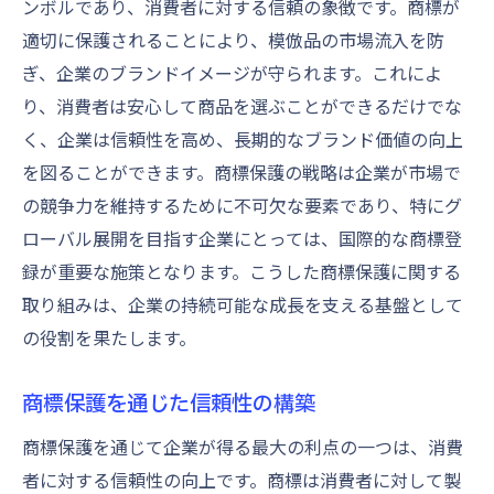
ンボルであり、消費者に対する信頼の象徴です。商標が
商標管理のベストプラクティス
適切に保護されることにより、模倣品の市場流入を防
ぎ、企業のブランドイメージが守られます。これによ
ブランド強化に繋がる商標保護の最新手法
り、消費者は安心して商品を選ぶことができるだけでな
最新の商標保護技術とその効果
く、企業は信頼性を高め、長期的なブランド価値の向上
デジタル時代における商標保護
を図ることができます。商標保護の戦略は企業が市場で
国際市場での商標保護戦略
の競争力を維持するために不可欠な要素であり、特にグ
商標保護とブランド認識の向上
ローバル展開を目指す企業にとっては、国際的な商標登
新しい商標保護のトレンド
録が重要な施策となります。こうした商標保護に関する
商標保護の未来とその展望
取り組みは、企業の持続可能な成長を支える基盤として
商標戦略を活用し企業の競争力を維持する
の役割を果たします。
競争力を高める商標戦略の設計
商標保護を通じた信頼性の構築
商標による市場シェアの拡大
商標保護を通じて企業が得る最大の利点の一つは、消費
商標を用いた差別化戦略
者に対する信頼性の向上です。商標は消費者に対して製
商標戦略とブランド維持の関係