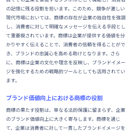
企業価値を高める商標の力
の記憶に残る役割を担います。このため、競争が激しい
商標保護が企業成長に貢献する理由
現代市場においては、商標の存在が企業の独自性を強調
し、消費者に対して明確なメッセージを伝える手段とし
商標が開く新たなビジネスチャンス
て重要視されています。商標は企業が提供する価値を分
商標保護を通じた知的財産の最大活用法
かりやすく伝えることで、消費者の信頼を得ることがで
知的財産戦略としての商標保護
き、ブランドの忠誠心を高める助けとなります。さら
商標による知的財産の価値向上
に、商標は企業の文化や理念を反映し、ブランドイメー
商標と他の知的財産権の連携
ジを強化するための戦略的ツールとしても活用されてい
商標保護を活用したイノベーションの推進
ます。
商標が知的財産ポートフォリオに与える影
響
ブランド価値向上における商標の役割
知的財産を最大限に活用する商標戦略
商標の果たす役割は、単なる法的保護に留まらず、企業
のブランド価値向上に大きく寄与します。商標を通じ
て、企業は消費者に対して一貫したブランドイメージを