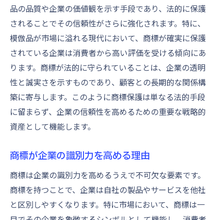
品の品質や企業の価値観を示す手段であり、法的に保護
商標が企業成長に与える影響
されることでその信頼性がさらに強化されます。特に、
商標権と競争優位性の確立
模倣品が市場に溢れる現代において、商標が確実に保護
法的保障を得るための商標活用法を解説
されている企業は消費者から高い評価を受ける傾向にあ
商標権取得による法的保護の強化
ります。商標が法的に守られていることは、企業の透明
商標を用いた法的リスク管理
性と誠実さを示すものであり、顧客との長期的な関係構
商標侵害を防ぐための対策
築に寄与します。このように商標保護は単なる法的手段
に留まらず、企業の信頼性を高めるための重要な戦略的
商標権の法的効力とその活用例
資産として機能します。
商標が提供する法的保障の範囲
商標保護における法的サポートの活用
商標が企業の識別力を高める理由
企業成長を促す商標保護の具体的メリット
商標は企業の識別力を高めるうえで不可欠な要素です。
商標保護がもたらす成長の機会
商標を持つことで、企業は自社の製品やサービスを他社
商標戦略による市場での優位性
と区別しやすくなります。特に市場において、商標は一
商標保護を通じた収益の向上
目でその企業を象徴するシンボルとして機能し、消費者