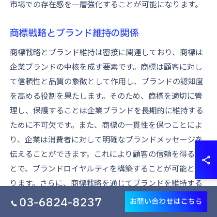
市場での存在感を一層強化することが可能になります。
商標戦略とブランド維持の関係
商標戦略とブランド維持は密接に関連しており、商標は
企業ブランドの中核を成す要素です。商標は顧客に対し
て信頼性と品質の象徴として作用し、ブランドの認知度
を高める役割を果たします。そのため、商標を適切に管
理し、保護することは企業ブランドを長期的に維持する
ために不可欠です。また、商標の一貫性を保つことによ
り、企業は消費者に対して明確なブランドメッセージを
伝えることができます。これにより顧客の信頼を得るこ
とで、ブランドロイヤルティを構築することが可能とな
ります。さらに、商標戦略を通じてブランドを維持する
ことで、市場での競争力を高め、新しい顧客の獲得にも
03-6824-8237
お問い合わせはこちら
つながります。商標は単なる識別符号ではなく、企業の