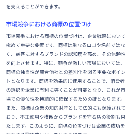
を支えることができます。
注意すべき法的要件と書類
商標権更新の過程で役立つ書類管理
市場競争における商標の位置づけ
書類整備のための時間管理
市場競争における商標の位置づけは、企業戦略において
専門家の力を借りた商標権更新請求の効率化
極めて重要な要素です。商標は単なるロゴや名前ではな
商標権更新における専門家の役割
く、顧客に対するブランドの認知度を高め、その信頼性
専門家を活用した更新手続きの効率化
を向上させます。特に、競争が激しい市場においては、
プロフェッショナルと連携するメリット
商標の独自性が競合他社との差別化を図る重要なポイン
専門家のサポートを受けるタイミング
トとなります。商標を効果的に使用することで、消費者
商標権更新請求における専門知識の活用
の選択を企業に有利に導くことが可能となり、これが市
専門家を選ぶ際のチェックポイント
場での優位性を持続的に確保するための鍵となります。
また、商標は企業の知的財産として法的にも保護されて
商標を継続的に維持するための更新請求のヒン
おり、不正使用や模倣からブランドを守る盾の役割も果
ト
たします。このように、商標の位置づけは企業の成功を
商標権更新を忘れないためのリマインダー