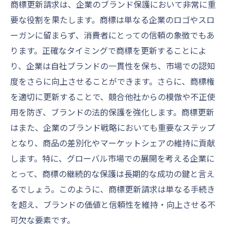
商標更新請求は、企業のブランド保護において非常に重
査
要な役割を果たします。商標は単なる企業のロゴやスロ
商標ポートフォリオの最適化
ーガンに留まらず、消費者にとっての信頼の象徴でもあ
新たな商標取得のタイミングと戦略
ります。正確なタイミングで商標を更新することによ
競争優位を築く商標管理
り、企業は自社ブランドの一貫性を保ち、市場での認知
商標更新によるブランド強化策
度をさらに向上させることができます。さらに、商標権
商標更新を怠るとどうなる？リスクとその回避
を適切に更新することで、競合他社からの模倣や不正使
策
用を防ぎ、ブランドの法的保護を強化します。商標更新
はまた、企業のブランド戦略においても重要なステップ
商標権失効による法的リスク
となり、商品の差別化やマーケットシェアの維持に貢献
商標の喪失が企業に与える影響
します。特に、グローバル市場での展開を考える企業に
商標が奪われるリスクの現実
とって、商標の継続的な保護は長期的な成功の鍵と言え
商標権更新を忘れないための管理方法
るでしょう。このように、商標更新請求は単なる手続き
予期せぬトラブルを避けるための対策
を超え、ブランドの価値と信頼性を維持・向上させる不
失効リスクを最小限に抑える方法
可欠な要素です。