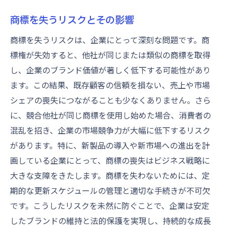
手続きの流れを完全ガイド商標更新のステップ
バイステップ
商標を失うリスクとその影響
商標更新請求のステップバイステップガイ
商標を失うリスクは、企業にとって深刻な問題です。商
ド
標権が失効すると、他社が同じまたは類似の商標を取得
更新期限までに行うべき準備
し、企業のブランド価値が著しく低下する可能性があり
申請から更新完了までの具体的な流れ
ます。この結果、既存顧客の信頼を損ない、売上や市場
シェアの喪失につながることも少なくありません。さら
商標権更新に必要な手数料の確認
に、競合他社が同じ商標を使用し始めた場合、消費者の
更新手続きでのよくある質問と解決法
混乱を招き、企業の市場競争力が大幅に低下するリスク
商標権更新のプロセスを効率化するテクニ
があります。特に、新製品の導入や新市場への進出を計
ック
画している企業にとって、商標の喪失はビジネス戦略に
書類準備の重要性商標更新で失敗しないために
大きな支障をきたします。商標を失わないためには、定
商標権更新に必要な書類一覧
期的な更新スケジュールの管理と適切な手続きが不可欠
書類不備による失敗を避けるポイント
です。こうしたリスクを未然に防ぐことで、企業は安定
書類準備を効率化する方法
したブランドの維持と法的保護を実現し、持続的な成長