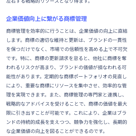
左右する戦略的リソースとなり得ます。
活用法
商標権更新のスケジュールを立てる方法
企業価値向上に繋がる商標管理
コストを抑えるための商標権更新戦略
商標管理を効率的に行うことは、企業価値の向上に直結
商標権維持のための継続的な市場監視
します。商標の適切な維持と更新は、ブランドの一貫性
効率的な商標管理システムの導入
を保つだけでなく、市場での信頼性を高める上で不可欠
商標権更新をスムーズにするためのヒント
です。特に、商標の更新請求を怠ると、他社に商標を奪
集
われるリスクが高まり、ブランドの価値が損なわれる可
能性があります。定期的な商標ポートフォリオの見直し
により、重要な商標にリソースを集中させ、効率的な管
理を実現できます。また、商標管理の専門家と連携し、
戦略的なアドバイスを受けることで、商標の価値を最大
限に引き出すことが可能です。これにより、企業はブラ
ンドの持続的成長を支えつつ、競争力を強化し、長期的
な企業価値の向上を図ることができるのです。