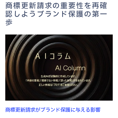
グローバル市場での商標戦略
商標更新請求の重要性を再確
商標更新の法的背景とその重要性
認しようブランド保護の第一
更新手続きをスムーズに商標権を確実に守る方
歩
法
商標更新請求の基本的な手順
事前準備が鍵！必要書類のチェックリスト
商標権更新のタイムラインと計画策定
申請手続きで注意すべきポイント
商標審査に対する効果的な対応策
更新権手続き完了までの流れ
競合に負けないための商標更新請求の戦略的ア
プローチ
競合他社との差別化を図る商標戦略
商標更新請求がブランド保護に与える影響
商標権更新請求を成功させるための市場調