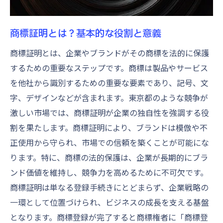
商標がブランド価値に与える影響
東京都内の競争市場での商標の役割
商標証明とは？基本的な役割と意義
ブランド保護のための商標活用法
商標証明とは、企業やブランドがその商標を法的に保護
商標戦略がビジネスにもたらす利点
するための重要なステップです。商標は製品やサービス
商標を活用した差別化戦略の構築
を他社から識別するための重要な要素であり、記号、文
商標と企業イメージの連携
字、デザインなどが含まれます。東京都のような競争が
商標申請東京都で成功するための注意点
激しい市場では、商標証明が企業の独自性を強調する役
割を果たします。商標証明により、ブランドは模倣や不
商標申請書類の正確な作成方法
正使用から守られ、市場での信頼を築くことが可能にな
東京都で商標申請を行う際の法的留意点
ります。特に、商標の法的保護は、企業が長期的にブラ
商標申請の審査基準とその対策
ンド価値を維持し、競争力を高めるために不可欠です。
商標申請での一般的な落とし穴
商標証明は単なる登録手続きにとどまらず、企業戦略の
商標申請のタイムラインとその管理
一環として位置づけられ、ビジネスの成長を支える基盤
専門家の助言を活用した商標申請
となります。商標登録が完了すると商標権者に「商標登