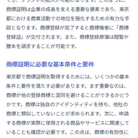
法的課題への迅速な対応策
商標証明は企業の成長を支える重要な要素であり、東京
商標と関連法規のアップデート情報
都における商業活動での地位を強化するための有力な手
東京都の商標証明でよくあるミスとその回避法
段となります。商標登録が完了すると商標権者に「商標
商標証明申請で多発するエラー
登録証」が交付されます。また、商標登録原簿は閲覧や
不備を防ぐためのチェックリスト
謄本を請求することが可能です。
商標証明に失敗しないための事前準備
登録後の商標管理の重要性
商標証明に必要な基本条件と要件
商標証明で見落としがちなポイント
東京都で商標証明を取得するためには、いくつかの基本
失敗を防ぐための専門家による支援
条件と要件を満たす必要があります。まず重要なのは、
商標が他の登録商標と混同を避けることができるかどう
商標証明を取得して東京都でのビジネスを強化
かです。商標は独自のアイデンティティを持ち、他社の
商標証明がビジネス成長に与える効果
商標と類似していないことが求められます。次に、申請
東京都内市場での商標活用ケーススタディ
する商標が実際に使用される商品やサービスに関連して
商標取得後のブランド強化策
いることも確認が必要です。この点は、商標の有効性に
商標を活用したマーケティング戦略