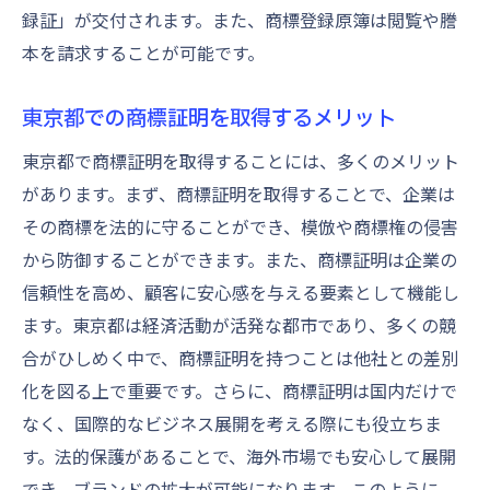
商標証明プロセスをスムーズに進めるコツ
録証」が交付されます。また、商標登録原簿は閲覧や謄
プロセスの各ステージにおける効率化方法
本を請求することが可能です。
申請前に確認すべき商標の事前調査
東京都での商標証明を取得するメリット
申請の進捗を管理するシステムの活用
東京都で商標証明を取得することには、多くのメリット
商標担当者の選定とその役割
があります。まず、商標証明を取得することで、企業は
複雑な手続きの簡略化テクニック
その商標を法的に守ることができ、模倣や商標権の侵害
商標証明プロセスでのコミュニケーション
から防御することができます。また、商標証明は企業の
戦略
信頼性を高め、顧客に安心感を与える要素として機能し
東京都での商標証明における法的な考慮事項
ます。東京都は経済活動が活発な都市であり、多くの競
商標法の基本と東京都の特例
合がひしめく中で、商標証明を持つことは他社との差別
商標証明における法的リスクの管理
化を図る上で重要です。さらに、商標証明は国内だけで
法的サポートを得るためのリソース
なく、国際的なビジネス展開を考える際にも役立ちま
商標権の侵害を防ぐためのガイドライン
す。法的保護があることで、海外市場でも安心して展開
でき、ブランドの拡大が可能になります。このように、