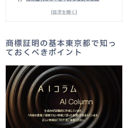
東京都での商標証明を取得するメリット
商標証明に必要な基本条件と要件
東京都の商標証明プロセスにおける注意点
地域特性を考慮した商標戦略
商標証明の基本東京都で知っ
商標証明取得に向けた準備と計画
ておくべきポイント
東京都での商標手続き最初のステップを理解し
よう
商標手続き開始までの流れ
必要書類の準備とその提出方法
商標手続きにおける費用とその管理
商標手続きを円滑に進めるためのヒント
初めての商標手続きで避けるべきミス
商標の重要性ブランド戦略の一環として