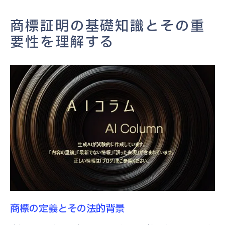
商標証明がビジネスにもたらす利点
商標証明と競合企業との差別化
商標証明の基礎知識とその重
商標が企業の信頼性向上に果たす役割を探る
要性を理解する
商標がブランド認知度に与える影響
企業の信頼構築における商標の重要性
商標が消費者に与える安心感
商標を通じた企業の品質保証
市場での商標の位置付けと信頼性
商標を活用した企業イメージの向上
商標証明の手順を詳解しブランド価値を高める
商標証明の申請プロセスと必要書類
成功する商標証明のためのステップ
商標登録後の管理と保護方法
商標の定義とその法的背景
商標証明がブランド価値に与える影響