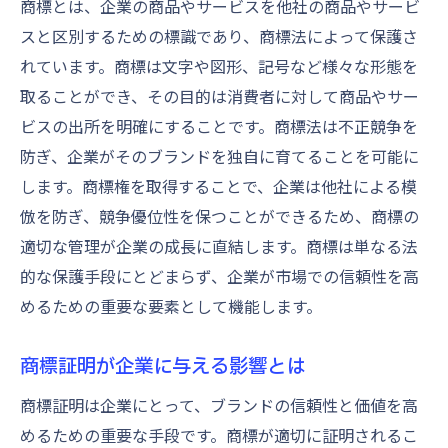
商標とは、企業の商品やサービスを他社の商品やサービ
効果的な商標証明によるブランド強化
スと区別するための標識であり、商標法によって保護さ
商標証明における法律的留意点
れています。商標は文字や図形、記号など様々な形態を
取ることができ、その目的は消費者に対して商品やサー
実践的な商標証明の方法で競争力を維持する
ビスの出所を明確にすることです。商標法は不正競争を
競争市場での商標証明の戦略
防ぎ、企業がそのブランドを独自に育てることを可能に
商標証明を活用したブランドの差別化
します。商標権を取得することで、企業は他社による模
商標を通じた競争優位性の確保
倣を防ぎ、競争優位性を保つことができるため、商標の
商標証明による市場でのポジショニング
適切な管理が企業の成長に直結します。商標は単なる法
商標を活用した長期的ビジネス戦略
的な保護手段にとどまらず、企業が市場での信頼性を高
企業成長に貢献する商標証明の重要性
めるための重要な要素として機能します。
商標証明を通じた法的保護の重要性を考える
商標証明が企業に与える影響とは
商標の法的側面と保護の意義
企業資産としての商標の価値
商標証明は企業にとって、ブランドの信頼性と価値を高
めるための重要な手段です。商標が適切に証明されるこ
商標証明が法的トラブルを防ぐ理由