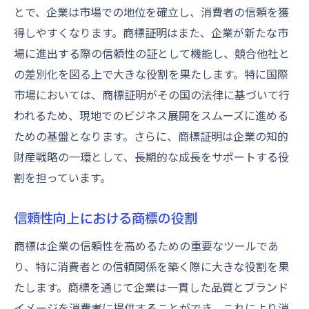
とで、企業は市場での地位を確立し、消費者の信頼を獲
商標の権利侵害防止のための方策
得しやすくなります。商標証明はまた、企業が新たな市
法的保護が商標に与える安心感
場に進出する際の信頼性の証として機能し、競合他社と
知的財産権としての商標の位置付け
の差別化を図る上で大きな役割を果たします。特に国際
商標によるブランド一貫性の確保と信頼性向上
市場においては、商標証明がその国の法律に基づいて行
商標がブランドメッセージを統一する
われるため、現地でのビジネス展開をスムーズに進める
商標を通じたブランドの一貫性維持
ための基盤となります。さらに、商標証明は企業の知的
消費者信頼を築く商標の役割
財産戦略の一環として、長期的な成長をサポートする役
割を担っています。
商標が企業ブランディングに与える効果
商標によるブランド価値の強化戦略
信頼性向上における商標の役割
信頼されるブランドを作る商標の活用
商標は企業の信頼性を高めるための重要なツールであ
信頼される商標を設定するための実践的ガイド
り、特に消費者との信頼関係を築く際に大きな役割を果
商標選定のポイントと注意点
たします。商標を通じて企業は一貫した品質とブランド
効果的な商標デザインの作り方
イメージを消費者に提供することができ、これにより消