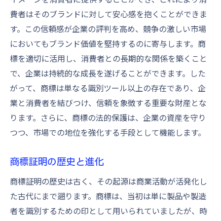
商標価値を高めるための戦略
費者はそのブランドに対して安心感を抱くことができま
知名度を上げる商標の管理方法
す。この信頼感が企業の評判を高め、競争の激しい市場
商標に込めるメッセージの重要性
においてもブランド価値を堅持するのに寄与します。商
標を適切に活用し、消費者との長期的な関係を築くこと
商標を通じた企業の信頼構築
で、企業は持続的な成長を遂げることができます。した
商標証明が企業の市場競争力を強化する理由
がって、商標は単なる識別ツール以上の存在であり、企
商標が市場シェア拡大に貢献する仕組み
業と消費者を結びつけ、信頼を象徴する重要な財産とな
商標証明を通じた競争優位性の確立
ります。さらに、商標の法的保護は、企業の資産を守り
市場での差別化を図る商標の力
つつ、市場での地位を強化する手段として機能します。
商標による消費者のブランド認知向上
競争力を高める商標戦略の展開
商標証明の歴史と進化
商標証明が企業成長を後押しする理由
商標証明の歴史は古く、その起源は商業活動が活発化し
た古代にまで遡ります。商標は、当初は単に製品や製造
者を識別するための印として用いられていましたが、時