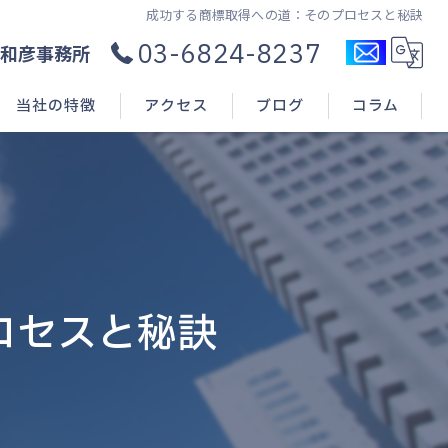
成功する商標取得への道：そのプロセスと秘訣
03-6824-8237
和彦事務所
当社の特徴
アクセス
ブログ
コラム
コンサル
新規開業
申請(出願)
ロセスと秘訣
登録
相談