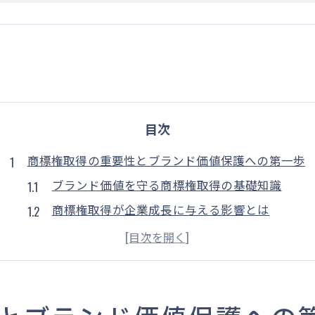
目次
商標権取得の重要性とブランド価値保護への第一歩
ブランド価値を守る商標権取得の基礎知識
商標権取得が企業成長に与える影響とは
商標が企業イメージに与える重要性
法的保護としての商標権取得が必要な理由
商標権取得を始めるタイミングとその意義
商標権取得による市場優位性の確保