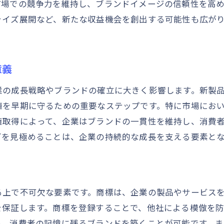
成功例から学ぶ商標の法的活用法
市場での競争力を維持し、ブランドイメージの信頼性を高
ャイズ展開など、新たな収益機会を創出する可能性も広が
商標権取得成功のためのチーム作り
商標事例から学ぶ失敗回避のポイント
商標のポートフォリオを整備する戦略的視点
意義
効果的な商標ポートフォリオの構築法
商標ポートフォリオと企業戦略の連携
業の成長戦略やブランドの確立に大きく影響します。新製
値を早期に守るための重要なステップです。特に市場にお
異なる市場に対応する商標展開策
権取得によって、企業はブランドの一貫性を維持し、消費
商標ポートフォリオの見直しタイミング
グを見極めることは、企業の持続的な成長を支える要素と
商標ポートフォリオを活用したリスク管理
成長に合わせた商標の拡張戦略
法律と市場の変化に対応する商標管理体制
る上で不可欠な要素です。商標は、企業の製品やサービス
法律改正への迅速な対応策と準備
を保証します。商標を登録することで、他社による模倣を
市場動向を反映した商標戦略の変更
め、消費者の記憶に残るブランドを築くことが可能です。