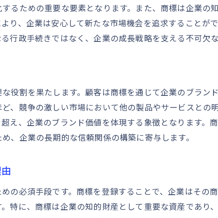
化するための重要な要素となります。また、商標は企業の
商標出願のための効果的な調査方法
により、企業は安心して新たな市場機会を追求することが
商標登録後の維持管理とその効果的な方法
なる行政手続きではなく、企業の成長戦略を支える不可欠
商標登録後に必要な管理業務の概要
商標の更新手続きと期限管理のポイント
侵害から商標を守るための監視方法
要な役割を果たします。顧客は商標を通じて企業のブラン
商標管理ソフトウェアの選び方
ほど、競争の激しい市場において他の製品やサービスとの
商標ポートフォリオの構築と見直し
を超え、企業のブランド価値を体現する象徴となります。
商標権侵害時の対応策と法的支援
ため、企業の長期的な信頼関係の構築に寄与します。
商標権取得の成功事例から学ぶ実践的アプローチ
成功した企業の商標権取得事例紹介
理由
商標権取得における成功の秘訣とは
ための必須手段です。商標を登録することで、企業はその
事例から見る商標選定の最適解
す。特に、商標は企業の知的財産として重要な資産であり