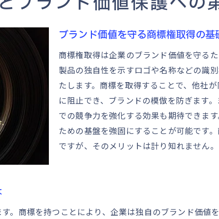
とブランド価値保護への
商標選定の秘訣企業が考慮すべきポイント
成功する商標選定のためのステップ
ブランド価値を守る商標権取得の基
競合との差別化を図る商標選定の戦略
商標権取得は企業のブランド価値を守るた
商標選定時に注意すべき法律的観点
製品の独自性を示すロゴや名称などの識別
商標選定におけるリスク分析と回避法
たします。商標を取得することで、他社が
効果的なブランド構築に向けた商標選定
に阻止でき、ブランドの模倣を防ぎます。
企業理念に基づく商標選定の重要性
での競争力を強化する効果も期待できます
ための基盤を強固にすることが可能です。
商標出願のステップ法律知識と戦略の重要性
ですが、そのメリットは計り知れません。
商標出願の成功を左右する法律知識
出願プロセスの流れと必要書類の準備
弁理士の選定と彼らの役割
は
戦略的な商標出願でビジネスを守る
ます。商標を持つことにより、企業は独自のブランド価値
商標出願のタイミングとその計画