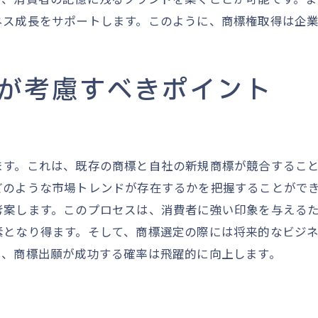
商標管理体制の強化と課題対策
ネス成長をサポートします。このように、商標権取得は企
国際的な商標管理の重要性と手法
商標管理のための社内体制と教育
が考慮すべきポイント
市場変化に応じた商標活用の柔軟性
商標専門家との連携でブランドを次のステージへ
商標専門家がもたらす価値と役割
専門家選定のポイントと契約のコツ
ます。これは、既存の商標と自社の新規商標が競合するこ
専門家との連携強化で得られるメリット
どのような市場トレンドが存在するかを把握することがで
商標戦略における専門家の活用術
考案します。このプロセスは、消費者に強い印象を与える
商標専門家との関係構築の重要性
素となり得ます。そして、商標選定の際には将来的なビジ
り、商標出願が成功する確率は飛躍的に向上します。
専門家の視点で見る商標保護の未来