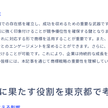
法的手続きをスムーズにする東京都の商標代理人の選
商標紛争を防ぐための東京都での予防策
性
東京都での商標の所有権保護のための法的手段
場での存在感を確立し、成功を収めるための重要な武器で
商標権に関する東京都での最新法制度情報
者に強く印象付けることが競争優位性を確保する鍵となり
商標が東京都の企業に与える市場優位性の秘密
それに対応する形で商標を活用することが重要です。また
市場でのプレゼンス向上における商標の役割
者とのエンゲージメントを深めることができます。さらに
商標を活用した東京都での競争優位性の確立
続けることが可能です。これにより、企業は持続的な成長
の皆様には、本記事を通じて商標戦略の重要性を理解して
商標がもたらす消費者ブランドロイヤルティの強化
東京都のマーケティング戦略における商標の位置付け
商標を通じて東京都での新たなビジネス機会を創出す
商標を通じた東京都でのブランドイメージの強化
に果たす役割を東京都で
与える影響