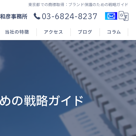
東京都での商標取得：ブランド保護のための戦略ガイド
03-6824-8237
和彦事務所
当社の特徴
アクセス
ブログ
コラム
コンサル
新規開業
申請(出願)
めの戦略ガイド
登録
相談