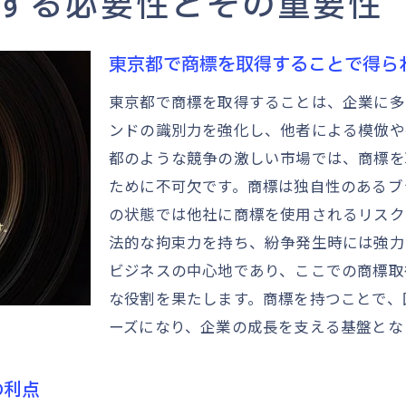
する必要性とその重要性
商標がブランド保護に果たす役割を東京都で考える
商標が東京都のブランド認知度向上に与える影響
東京都で商標を取得することで得ら
模倣品からブランドを守る商標の力
東京都で商標を取得することは、企業に多
東京都の多様な市場での商標の重要性
ンドの識別力を強化し、他者による模倣や
ブランド価値を高める商標の戦略的活用
都のような競争の激しい市場では、商標を
商標が東京都での消費者信頼を得る方法
ために不可欠です。商標は独自性のあるブ
東京都で商標を活用したブランド強化の具体例
の状態では他社に商標を使用されるリスク
法的な拘束力を持ち、紛争発生時には強力
競争の激しい東京都で商標がもたらすビジネスメリット
ビジネスの中心地であり、ここでの商標取
東京都の企業における商標活用の具体的メリット
な役割を果たします。商標を持つことで、
競争市場での差別化に役立つ商標
ーズになり、企業の成長を支える基盤とな
商標がもたらす東京都でのビジネスチャンス
商標による市場シェア拡大の可能性
の利点
商標を通じた東京都でのブランド資産の増強