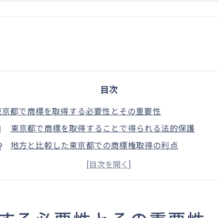
目次
東京都で商標を取得する必要性とその重要性
東京都で商標を取得することで得られる法的保護
地方と比較した東京都での商標権取得の利点
東京都のビジネス環境における商標の役割
商標権取得が東京都の企業に与える長期的な影響
東京都で商標を取得する際のリスク管理
例のない競争市場での商標戦略の必要性