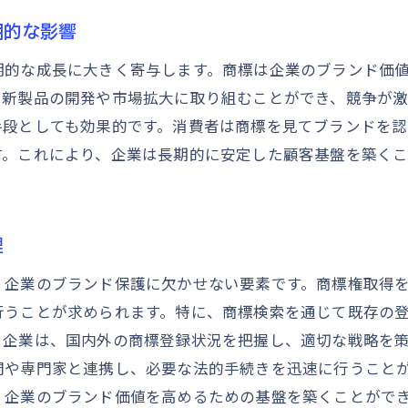
東京都での商標を活かすマーケティング戦略
期的な影響
商標で東京都市場におけるブランド優位性を確立する
商標活用による東京都でのブランド価値向上
期的な成長に大きく寄与します。商標は企業のブランド価
て新製品の開発や市場拡大に取り組むことができ、競争が
東京都で商標取得を成功させるためのポイント
手段としても効果的です。消費者は商標を見てブランドを
商標取得の成功事例から学ぶ東京都でのノウハウ
す。これにより、企業は長期的に安定した顧客基盤を築く
東京都の特性に合わせた商標戦略の策定
商標取得成功のための東京都専門弁護士の活用法
東京都での商標登録で避けるべき落とし穴
理
商標取得における東京都でのコスト管理
、企業のブランド保護に欠かせない要素です。商標権取得
商標取得を東京都で円滑に進めるためのチェックリス
行うことが求められます。特に、商標検索を通じて既存の
東京都での商標の法的手続きとその注意点
る企業は、国内外の商標登録状況を把握し、適切な戦略を
商標登録における東京都の法的要件
問や専門家と連携し、必要な法的手続きを迅速に行うこと
東京都特有の商標関連法規の理解
、企業のブランド価値を高めるための基盤を築くことがで