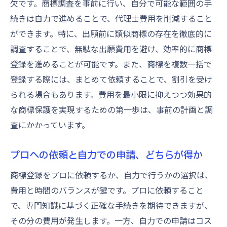
商標登録の利便性とコストパフォーマンス
欠です。商標調査を事前に行い、自分で可能な範囲の手
を天秤にかける
続きは自力で進めることで、代理士費用を削減すること
自社に最適な商標登録方法を見つけるステ
ができます。特に、出願前に類似商標の存在を徹底的に
ップ
調査することで、無駄な出願費用を避け、効率的に商標
登録を進めることが可能です。また、商標を複数一括で
商標登録費用を抑えつつブランドを守る戦略
登録する際には、まとめて依頼することで、割引を受け
商標登録費用を抑えるための具体的な方法
られる場合もあります。費用を最小限に抑えつつ効果的
ブランド価値を高める商標登録の実践
な商標保護を実現するための第一歩は、事前の計画と調
必要最小限の費用で最大の保護を得る方法
査にかかっています。
商標登録を通じてブランドの独自性を確立
する
プロへの依頼と自力での申請、どちらが得か
費用対効果を重視した商標登録の選択
商標登録をプロに依頼するか、自力で行うかの選択は、
商標登録を活用したブランド戦略の構築
費用と時間のバランスが鍵です。プロに依頼すること
商標登録の費用と価値を見極めるためのガイド
で、専門知識に基づく正確な手続きを期待できますが、
商標登録の費用に対する価値評価の基準
その分の費用が発生します。一方、自力での申請はコス