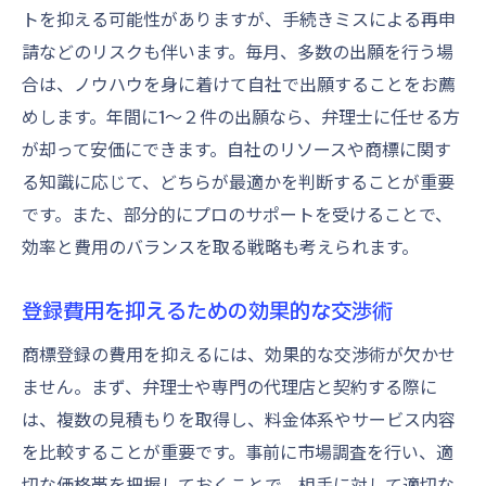
商標が事業に与える具体的な影響を見極め
トを抑える可能性がありますが、手続きミスによる再申
る
請などのリスクも伴います。毎月、多数の出願を行う場
合は、ノウハウを身に着けて自社で出願することをお薦
長期的視点から見る商標登録の価値
めします。年間に1～２件の出願なら、弁理士に任せる方
商標登録におけるリスクとリターンの分析
が却って安価にできます。自社のリソースや商標に関す
費用に見合った商標登録の実現方法
る知識に応じて、どちらが最適かを判断することが重要
商標登録の価値を最大化するためのアプロ
です。また、部分的にプロのサポートを受けることで、
ーチ
効率と費用のバランスを取る戦略も考えられます。
知識を活用して商標登録費用を最適化する方法
商標登録に必要な知識を効率的に習得する
登録費用を抑えるための効果的な交渉術
商標費用を最小化するための知識活用法
商標登録の費用を抑えるには、効果的な交渉術が欠かせ
独自の方法で商標登録費用を抑える
ません。まず、弁理士や専門の代理店と契約する際に
商標登録の専門家との効果的な連携方法
は、複数の見積もりを取得し、料金体系やサービス内容
を比較することが重要です。事前に市場調査を行い、適
商標登録における知識の重要性を理解する
切な価格帯を把握しておくことで、相手に対して適切な