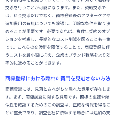
知識を駆使した商標登録プランの策定
交渉を行うことが可能になります。また、契約交渉で
商標登録の費用を比較して事業の競争力を強化
は、料金交渉だけでなく、商標登録後のアフターケアや
商標登録が競争力に与えるインパクト
追加費用の有無についても確認し、明確な条件を取り決
競争力を高めるための商標登録費用の最適
めることが重要です。必要であれば、複数年契約のオプ
化
ションを考慮し、長期的なコスト削減を図ることも一策
他社との比較を通じた商標登録戦略の構築
です。これらの交渉術を駆使することで、商標登録に伴
商標登録で競争優位性を確保する方法
うコストを最小限に抑え、企業のブランド戦略をより効
商標登録の費用対効果を活かした競争力強
率的に進めることができます。
化
商標登録における隠れた費用を見逃さない方法
市場での競争力を高める商標登録の活用
商標登録費用の比較で得られる経済的メリット
商標登録には、見落とされがちな隠れた費用が存在しま
す。まず、商標調査に関する費用です。商標の重複や類
商標登録費用の比較から得るコスト削減効
似性を確認するためのこの調査は、正確な情報を得るこ
果
とが重要であり、調査会社に依頼する場合には追加の支
経済的メリットを最大化する商標登録の選