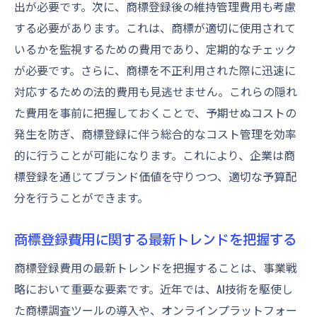
出が必要です。次に、商標登録後の維持管理費用も考慮
択
する必要があります。これは、商標が適切に使用されて
商標登録を通じた収益性の向上方法
いるかを監視するための費用であり、定期的なチェック
商標登録が企業経済に与える影響を検証
が必要です。さらに、商標を不正利用された際に迅速に
商標登録による経済的利点の具体例
対応するための法的費用も見逃せません。これらの隠れ
商標登録費用の比較分析による経済効果
た費用を事前に把握しておくことで、予期せぬコストの
商標登録費用を比較して賢く事業を守る方法
発生を防ぎ、商標登録に伴う総合的なコスト管理を効率
商標登録費用を賢く比較するための基本原
的に行うことが可能になります。これにより、企業は商
則
標登録を通じてブランド価値を守りつつ、適切な予算配
分を行うことができます。
知的財産権を守るための商標登録の重要性
商標登録を通じた企業資産の保護策
商標登録費用に関する最新トレンドを把握する
費用比較から見える商標登録の効果的活用
商標登録費用の最新トレンドを把握することは、事業戦
法
略において重要な要素です。近年では、AI技術を駆使し
商標登録費用を活用して企業リスクを最小
た商標調査ツールの導入や、オンラインプラットフォー
化