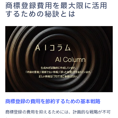
商標登録費用を最大限に活用
方法
するための秘訣とは
商標登録費用に関する最新トレンドを把握
する
予算に応じた費用効率の高い商標登録の実
践
商標登録の選択肢を徹底比較して賢く選ぶ方法
オンラインとオフラインの登録方法を比較
する
地方と中央での商標登録の違いを理解する
専門家のアドバイスを活用するメリットと
デメリット
商標登録の費用を節約するための基本戦略
商標登録の選択肢を比較する際のチェック
ポイント
商標登録の費用を抑えるためには、計画的な戦略が不可