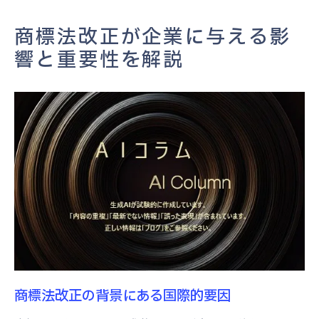
視点
商標法改正が企業に与える影
商標法改正による企業戦略の転換点
響と重要性を解説
商標保護を強化するための法的知識
最新商標法改正で知っておくべき企業戦略
法改正に基づく商標ポートフォリオの再構
築
新しい商標登録要件の理解と対応
企業価値を高める商標戦略のポイント
商標法改正を活用した競争優位性の確保
持続可能なビジネス成長を支える商標戦略
法改正後に必要な商標権の見直し
商標登録と管理における新たな課題とは
商標法改正の背景にある国際的要因
改正後の商標登録手続きの新基準