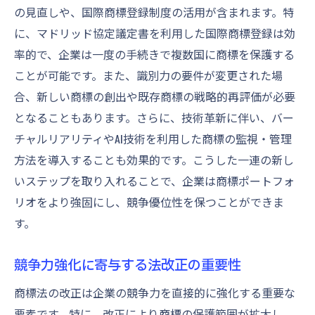
技術革新時代における商標法の重要ポイント
の見直しや、国際商標登録制度の活用が含まれます。特
技術革新が商標法に及ぼす影響の分析
に、マドリッド協定議定書を利用した国際商標登録は効
デジタル時代における商標保護の新戦略
率的で、企業は一度の手続きで複数国に商標を保護する
ことが可能です。また、識別力の要件が変更された場
ブロックチェーン技術と商標管理の未来
合、新しい商標の創出や既存商標の戦略的再評価が必要
AIの進化による商標法適用の可能性
となることもあります。さらに、技術革新に伴い、バー
技術革新がもたらす商標権の新たな展望
チャルリアリティやAI技術を利用した商標の監視・管理
IoT時代の商標法改正対応策
方法を導入することも効果的です。こうした一連の新し
企業競争力強化のための商標ポートフォリオ管
いステップを取り入れることで、企業は商標ポートフォ
理
リオをより強固にし、競争優位性を保つことができま
商標ポートフォリオの最適化戦略
す。
競争力を高める商標ポートフォリオの構築
法
競争力強化に寄与する法改正の重要性
法改正に対応した商標ポートフォリオの見
商標法の改正は企業の競争力を直接的に強化する重要な
直し
要素です。特に、改正により商標の保護範囲が拡大し、