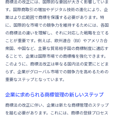
商標法の改正には、国際的な要因が大きく影響していま
商標管理におけるリスクとその解決策
す。国際商取引の増加やデジタル技術の進化により、企
技術革新がもたらす商標管理の挑戦
業はより広範囲で商標を保護する必要があります。特
新しい市場環境における商標登録戦略
に、国際的な市場での競争力を維持するためには、各国
商標管理ソリューションの活用法
の商標法の違いを理解し、それに対応した戦略を立てる
効率的な商標管理のためのベストプラクテ
ことが重要です。例えば、欧州連合（EU）やアメリカ合
ィス
衆国、中国など、主要な貿易相手国の商標制度に適応す
ることで、企業は国際市場での商標権を強化できます。
国際商取引の活発化が商標法に与える影響
このように、商標法改正は単なる国内法の変更にとどま
グローバル市場での商標保護の必要性
らず、企業がグローバル市場での競争力を高めるための
国際的な商標法改正に伴う企業の課題
重要なステップとなっています。
海外市場での商標戦略の再評価
商標登録における国際的な差異と対応
企業に求められる商標管理の新しいステップ
商標法改正による国際競争力の向上
商標法の改正に伴い、企業は新たな商標管理のステップ
多国籍企業が直面する商標問題の解決策
を踏む必要があります。これには、商標の登録プロセス