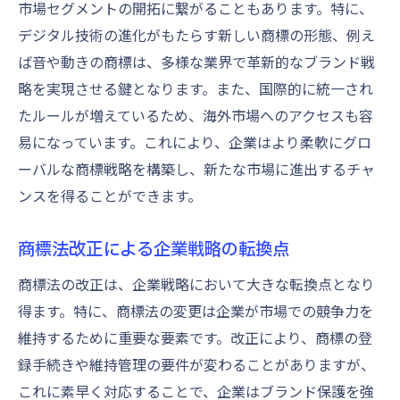
展開
市場セグメントの開拓に繋がることもあります。特に、
デジタル技術の進化がもたらす新しい商標の形態、例え
競争優位性を確保するための法改正対応
ば音や動きの商標は、多様な業界で革新的なブランド戦
商標法改正に伴う市場での競争力強化策
略を実現させる鍵となります。また、国際的に統一され
最新の法改正情報を基にした戦略的優位性
たルールが増えているため、海外市場へのアクセスも容
企業の競争優位性を支える商標法の理解
易になっています。これにより、企業はより柔軟にグロ
法改正情報を活かしたイノベーション戦略
ーバルな商標戦略を構築し、新たな市場に進出するチャ
ンスを得ることができます。
商標法改正による企業戦略の転換点
商標法の改正は、企業戦略において大きな転換点となり
得ます。特に、商標法の変更は企業が市場での競争力を
維持するために重要な要素です。改正により、商標の登
録手続きや維持管理の要件が変わることがありますが、
これに素早く対応することで、企業はブランド保護を強