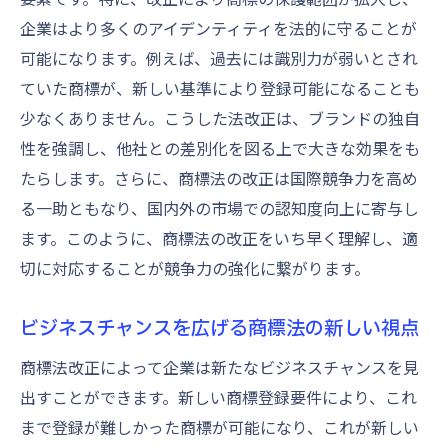
企業成長を促進する商標ポートフォリオ管
企業はより多くのアイデンティティを法的に守ることが
理
可能になります。例えば、過去には識別力が弱いとされ
新たな市場機会を生む商標ポートフォリオ
ていた商標が、新しい基準により登録可能になることも
少なくありません。こうした法改正は、ブランドの独自
競争優位性を維持する商標管理の秘訣
性を強調し、他社との差別化を図る上で大きな効果をも
法改正を踏まえた商標戦略の見直し方法
たらします。さらに、商標法の改正は国際競争力を高め
法改正による商標戦略の再評価ポイント
る一助ともなり、国内外の市場での認知度向上に寄与し
商標戦略の見直しと法的リスクの軽減
ます。このように、商標法の改正をいち早く理解し、適
法改正後の市場動向を踏まえた戦略開発
切に対応することが競争力の強化に繋がります。
商標戦略の見直しに必要な専門知識
企業目標に沿った商標戦略の再構築
ビジネスチャンスを広げる商標法の新しい視点
商標ポジショニングの再評価と最適化
商標法改正によって企業は新たなビジネスチャンスを見
商標法改正情報で確保する企業の競争優位性
出すことができます。新しい商標登録要件により、これ
最新の商標法改正情報を活用したビジネス
まで登録が難しかった商標が可能になり、これが新しい