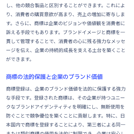
法的優位性を活かした商標戦略
し、他の競合製品と区別することができます。これによ
り、消費者の購買意欲が高まり、売上の増加に寄与しま
商標権を活用した市場防衛の方法
す。さらに、商標は企業のビジョンや価値観を消費者に
商標の法律知識とビジネスの成功
訴える手段でもあります。ブランドイメージと商標を一
法的プロテクションを活かす商標の運用方
貫して管理することで、消費者の心に残る強力なメッセ
法
ージを伝え、企業の持続的成長を支える土台を築くこと
商標が法的紛争を防ぐ鍵
ができます。
模倣防止とブランド独自性を保つ商標の役割
商標が模倣品を抑止するメカニズム
商標の法的保護と企業のブランド価値
オリジナリティを守る商標の重要性
商標登録は、企業のブランド価値を法的に保護する強力
模倣からブランドを守る商標の力
な手段です。登録された商標は、その企業が持つユニー
市場での独自性を維持する商標活用法
クなブランドアイデンティティを明確にし、無断使用を
商標がブランドの信頼性を保つ理由
防ぐことで競争優位を築くことに貢献します。特に、日
本国内で商標を登録することにより、第三者による同一
商標でブランドイメージを守る方法
または類似商標の使用を法的に制限でき、企業は安心し