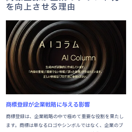
商標が企業のブランドアイデンティティを
を向上させる理由
強化
商標による競争優位性と市場での立ち位置
商標戦略が市場シェアを拡大する方法
競争優位を維持するための商標活用法
ライバル企業との差別化を実現する商標の
力
商標独占が企業の競争力強化に貢献
市場での信頼を築く商標の役割
商標が市場地位を確立するカギとは
消費者の信頼を得るための商標登録の重要性
商標登録が企業戦略に与える影響
商標登録が消費者認識に与える影響
商標登録は、企業戦略の中で極めて重要な役割を果たし
信頼を築くための商標の必要性
ます。商標は単なるロゴやシンボルではなく、企業のブ
長期的な顧客関係を支える商標の力