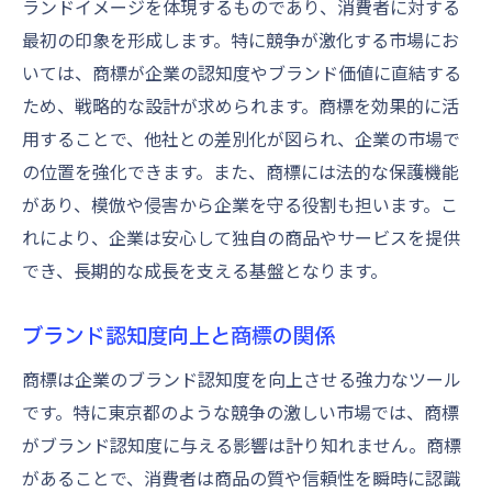
ランドイメージを体現するものであり、消費者に対する
商標が消費者の購買決定に与える影響
最初の印象を形成します。特に競争が激化する市場にお
一貫したブランドイメージを確保する商標
いては、商標が企業の認知度やブランド価値に直結する
商標が消費者満足度を向上させる方法
ため、戦略的な設計が求められます。商標を効果的に活
用することで、他社との差別化が図られ、企業の市場で
商標が企業成長を支えるメカニズムとは
の位置を強化できます。また、商標には法的な保護機能
商標が新市場参入を容易にする理由
があり、模倣や侵害から企業を守る役割も担います。こ
商標から生まれる成長機会とは
れにより、企業は安心して独自の商品やサービスを提供
持続可能なビジネス成長を支える商標の役
でき、長期的な成長を支える基盤となります。
割
商標が企業の収益性向上に貢献
ブランド認知度向上と商標の関係
商標を活用した成長戦略の構築法
商標は企業のブランド認知度を向上させる強力なツール
商標が企業の未来を拓く理由
です。特に東京都のような競争の激しい市場では、商標
法律で守られる商標の効果的な活用法
がブランド認知度に与える影響は計り知れません。商標
商標の法的保護とリスク管理戦略
があることで、消費者は商品の質や信頼性を瞬時に認識