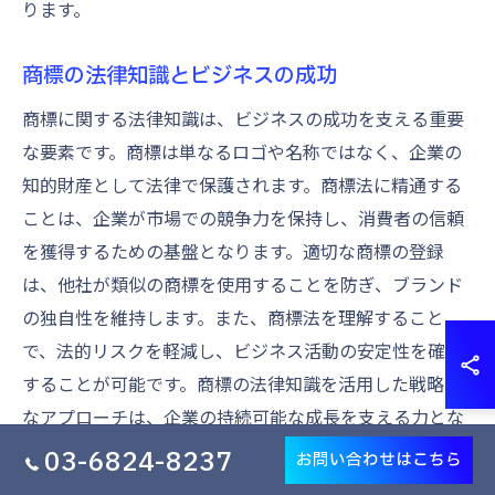
ります。
商標の法律知識とビジネスの成功
商標に関する法律知識は、ビジネスの成功を支える重要
な要素です。商標は単なるロゴや名称ではなく、企業の
知的財産として法律で保護されます。商標法に精通する
ことは、企業が市場での競争力を保持し、消費者の信頼
を獲得するための基盤となります。適切な商標の登録
は、他社が類似の商標を使用することを防ぎ、ブランド
の独自性を維持します。また、商標法を理解すること
で、法的リスクを軽減し、ビジネス活動の安定性を確保
することが可能です。商標の法律知識を活用した戦略的
なアプローチは、企業の持続可能な成長を支える力とな
ります。これにより、商標を通じて企業は新たな市場機
03-6824-8237
お問い合わせはこちら
会を探ることができ、競争優位性をさらに高めることが