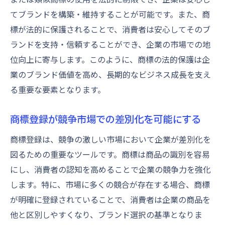
商標がライセンスビジネスを変える可能性
てブランドを構築・維持することが可能です。また、商
ライセンス収益を最大化する商標戦略
標が法的に保護されることで、消費者は安心してそのブ
商標が新たな収益源を開拓する方法
ランドを支持・信頼することができ、企業の市場での地
ライセンス契約の成功を支える商標の役割
位向上に寄与します。このように、商標の法的保護は企
商標によるビジネスの多様化と進化
業のブランド価値を高め、長期的なビジネス成長を支え
商標権を活用したビジネスモデルの革新
る重要な要素となります。
商標がライセンス市場に与える影響
商標登録が競争市場での差別化を可能にする
商標登録で長期的成功を手にする方法
商標戦略の長期的な視点と成功
商標登録は、競争の激しい市場において企業が差別化を
図るための重要なツールです。商標は商品の識別を容易
持続可能なブランド発展のための商標活用
にし、消費者の認知を高めることで企業の競争力を強化
商標登録が企業の未来を保障する理由
します。特に、市場に多くの競合が存在する場合、商標
長期的な競争力を確立する商標の利用法
が明確に登録されていることで、消費者は企業の商品を
商標を活かした持続的成長戦略の構築
他と区別しやすくなり、ブランド選択の基準となりま
商標が企業の経営戦略に与える長期的影響